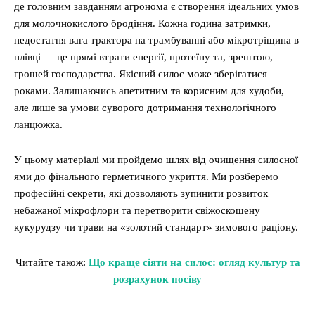
де головним завданням агронома є створення ідеальних умов
для молочнокислого бродіння. Кожна година затримки,
недостатня вага трактора на трамбуванні або мікротріщина в
плівці — це прямі втрати енергії, протеїну та, зрештою,
грошей господарства. Якісний силос може зберігатися
роками. Залишаючись апетитним та корисним для худоби,
але лише за умови суворого дотримання технологічного
ланцюжка.
У цьому матеріалі ми пройдемо шлях від очищення силосної
ями до фінального герметичного укриття. Ми розберемо
професійні секрети, які дозволяють зупинити розвиток
небажаної мікрофлори та перетворити свіжоскошену
кукурудзу чи трави на «золотий стандарт» зимового раціону.
Читайте також:
Що краще сіяти на силос: огляд культур та
розрахунок посіву