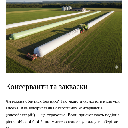
Консерванти та закваски
Чи можна обійтися без них? Так, якщо цукристість культури
висока. Але використання біологічних консервантів
(лактобактерій) — це страховка. Вони прискорюють падіння
рівня pH до 4.0–4.2, що миттєво консервує масу та зберігає