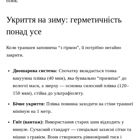
білок.
Укриття на зиму: герметичність
понад усе
Коли траншея заповнена “з гіркою”, її потрібно негайно
закрити.
Двошарова система:
Спочатку вкладається тонка
вакуумна плівка (40 мкм), яка буквально “прилипає” до
вологої маси, а зверху — основна силосний плівка (120–
150 мкм), стійка до ультрафіолету.
Бічне укриття:
Плівка повинна заходити на стіни траншеї
мінімум на 1 метр.
Гніт (вантаж):
Використання старих шин відходить у
минуле. Сучасний стандарт — спеціальні захисні сітки та
мішки з гравієм. Вони створюють рівномірний тиск і