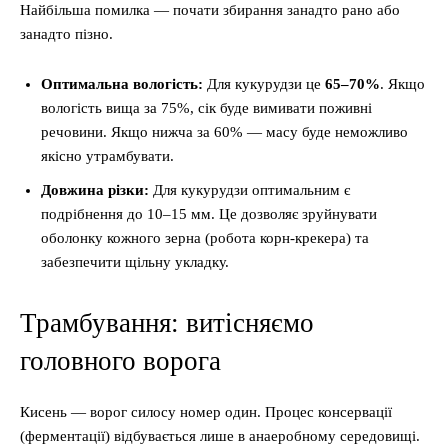
Найбільша помилка — почати збирання занадто рано або
занадто пізно.
Оптимальна вологість:
Для кукурудзи це
65–70%
. Якщо
вологість вища за 75%, сік буде вимивати поживні
речовини. Якщо нижча за 60% — масу буде неможливо
якісно утрамбувати.
Довжина різки:
Для кукурудзи оптимальним є
подрібнення до 10–15 мм. Це дозволяє зруйнувати
оболонку кожного зерна (робота корн-крекера) та
забезпечити щільну укладку.
Трамбування: витісняємо
головного ворога
Кисень — ворог силосу номер один. Процес консервації
(ферментації) відбувається лише в анаеробному середовищі.