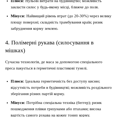
Плюси:
Нульові витрати на будівництво; можливість
закласти силос у будь-якому місці, ближче до поля.
Мінуси:
Найвищий рівень втрат (до 20-30%) через велику
площу поверхні; складність трамбування країв; ризик
забруднення корму землею.
4. Полімерні рукава (силосування в
мішках)
Сучасна технологія, де маса за допомогою спеціального
преса пакується в герметичні пластикові тунелі.
Плюси:
Ідеальна герметичність без доступу кисню;
відсутність потреби в будівництві; можливість роздільного
зберігання різних партій корму.
Мінуси:
Потрібна спеціальна техніка (беггер); ризик
пошкодження плівки гризунами або птахами; висока
вартість самого рукава на кожну тонну корму.