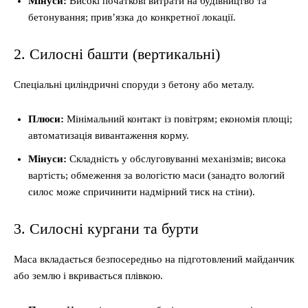
Мінуси:
Високі початкові витрати на будівництво та
бетонування; прив’язка до конкретної локації.
2. Силосні башти (вертикальні)
Спеціальні циліндричні споруди з бетону або металу.
Плюси:
Мінімальний контакт із повітрям; економія площі;
автоматизація вивантаження корму.
Мінуси:
Складність у обслуговуванні механізмів; висока
вартість; обмеження за вологістю маси (занадто вологий
силос може спричинити надмірний тиск на стіни).
3. Силосні кургани та бурти
Маса вкладається безпосередньо на підготовлений майданчик
або землю і вкривається плівкою.