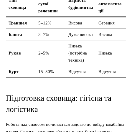
Тип
Вартість
сухої
автоматиза
сховища
будівництва
речовини
ції
Траншея
5–12%
Висока
Середня
Башта
3–7%
Дуже висока
Висока
Низька
Рукав
2–5%
(потрібна
Низька
техніка)
Бурт
15–30%
Відсутня
Відсутня
Підготовка сховища: гігієна та
логістика
Робота над силосом починається задовго до виїзду комбайна
в поле. Силосна траншея або яма мають бути ідеально