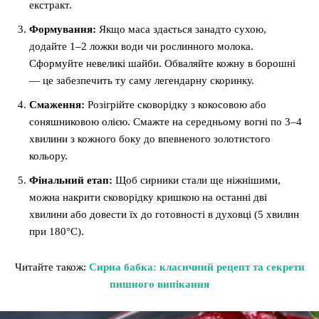
екстракт.
Формування:
Якщо маса здається занадто сухою,
додайте 1–2 ложки води чи рослинного молока.
Сформуйте невеликі шайби. Обваляйте кожну в борошні
— це забезпечить ту саму легендарну скоринку.
Смаження:
Розігрійте сковорідку з кокосовою або
соняшниковою олією. Смажте на середньому вогні по 3–4
хвилини з кожного боку до впевненого золотистого
кольору.
Фінальний етап:
Щоб сирники стали ще ніжнішими,
можна накрити сковорідку кришкою на останні дві
хвилини або довести їх до готовності в духовці (5 хвилин
при 180°C).
Читайте також:
Сирна бабка: класичний рецепт та секрети
пишного випікання