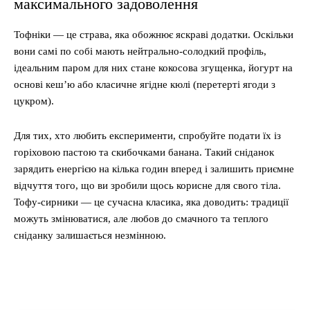
максимального задоволення
Тофніки — це страва, яка обожнює яскраві додатки. Оскільки
вони самі по собі мають нейтрально-солодкий профіль,
ідеальним паром для них стане кокосова згущенка, йогурт на
основі кеш’ю або класичне ягідне кюлі (перетерті ягоди з
цукром).
Для тих, хто любить експерименти, спробуйте подати їх із
горіховою пастою та скибочками банана. Такий сніданок
зарядить енергією на кілька годин вперед і залишить приємне
відчуття того, що ви зробили щось корисне для свого тіла.
Тофу-сирники — це сучасна класика, яка доводить: традиції
можуть змінюватися, але любов до смачного та теплого
сніданку залишається незмінною.