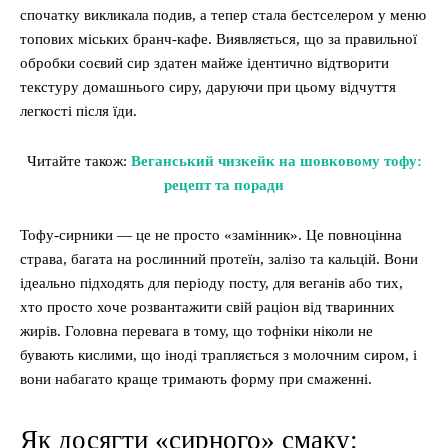
спочатку викликала подив, а тепер стала бестселером у меню
топових міських бранч-кафе. Виявляється, що за правильної
обробки соєвий сир здатен майже ідентично відтворити
текстуру домашнього сиру, даруючи при цьому відчуття
легкості після їди.
Читайте також:
Веганський чизкейк на шовковому тофу:
рецепт та поради
Тофу-сирники — це не просто «замінник». Це повноцінна
страва, багата на рослинний протеїн, залізо та кальцій. Вони
ідеально підходять для періоду посту, для веганів або тих,
хто просто хоче розвантажити свій раціон від тваринних
жирів. Головна перевага в тому, що тофніки ніколи не
бувають кислими, що іноді трапляється з молочним сиром, і
вони набагато краще тримають форму при смаженні.
Як досягти «сирного» смаку: