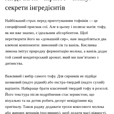
секрети інгредієнтів
Найбільший страх перед приготуванням тофніків — це
специфічний присмак сої. Але в цьому і полягає магія: тофу,
як ми вже знаємо, є ідеальним абсорбентом. Щоб
перетворити його на «домашній сир», нам знадобляться два
ключові компоненти: лимонний сік та ваніль. Кислинка
лимона імітує природну ферментацію молока, а ваніль додає
той самий кондитерський аромат, який ми пам’ятаємо з
дитинства.
Важливий і вибір самого тофу. Для сирників не підійде
шовковий (надто рідкий) або екстра-твердий (надто сухий)
варіанти. Найкраще брати класичний твердий тофу в розсолі.
Його текстура після подрібнення стає зернистою, що
візуально та на дотик робить десерт невідрізним від
оригіналу. Також раджу додавати трохи кокосового молока
або жирних вершків (рослинних), щоб додати масі ніжності.