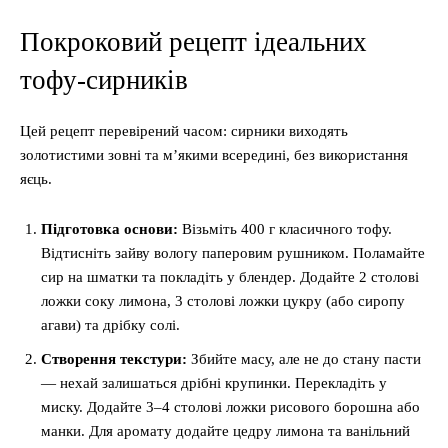
Покроковий рецепт ідеальних
тофу-сирників
Цей рецепт перевірений часом: сирники виходять
золотистими зовні та м’якими всередині, без використання
яєць.
Підготовка основи:
Візьміть 400 г класичного тофу.
Відтисніть зайву вологу паперовим рушником. Поламайте
сир на шматки та покладіть у блендер. Додайте 2 столові
ложки соку лимона, 3 столові ложки цукру (або сиропу
агави) та дрібку солі.
Створення текстури:
Збийте масу, але не до стану пасти
— нехай залишаться дрібні крупинки. Перекладіть у
миску. Додайте 3–4 столові ложки рисового борошна або
манки. Для аромату додайте цедру лимона та ванільний