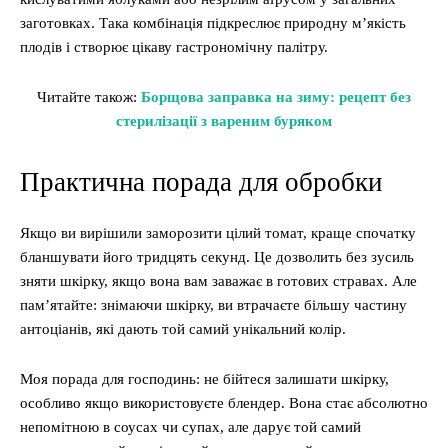
заготовках. Така комбінація підкреслює природну м’якість
плодів і створює цікаву гастрономічну палітру.
Читайте також:
Борщова заправка на зиму: рецепт без
стерилізації з вареним буряком
Практична порада для обробки
Якщо ви вирішили заморозити цілий томат, краще спочатку
бланшувати його тридцять секунд. Це дозволить без зусиль
зняти шкірку, якщо вона вам заважає в готових стравах. Але
пам’ятайте: знімаючи шкірку, ви втрачаєте більшу частину
антоціанів, які дають той самий унікальний колір.
Моя порада для господинь: не бійтеся залишати шкірку,
особливо якщо використовуєте блендер. Вона стає абсолютно
непомітною в соусах чи супах, але дарує той самий