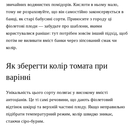
звичайних водянистих помідорів. Кислоти в ньому мало,
тому не розраховуйте, що він самостійно законсервується в
банці, як старі бабусині сорти. Приносите з городу ці
фіолетові плоди — забудьте про шаблони, якими
користувалися раніше: тут потрібен зовсім інший підхід, щоб
потім не виливати вміст банки через зіпсований смак чи
колір.
Як зберегти колір томата при
варінні
Унікальність цього сорту полягає у високому вмісті
антоціанів. Це ті самі речовини, що дають фіолетовий
відтінок шкірці та верхній частині плоду. Якщо неправильно
підібрати температурний режим, колір швидко зникає,
стаючи сіро-бурим.