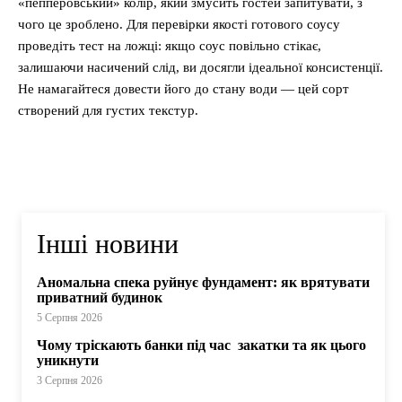
«пепперовський» колір, який змусить гостей запитувати, з
чого це зроблено. Для перевірки якості готового соусу
проведіть тест на ложці: якщо соус повільно стікає,
залишаючи насичений слід, ви досягли ідеальної консистенції.
Не намагайтеся довести його до стану води — цей сорт
створений для густих текстур.
Інші новини
Аномальна спека руйнує фундамент: як врятувати
приватний будинок
5 Серпня 2026
Чому тріскають банки під час закатки та як цього
уникнути
3 Серпня 2026