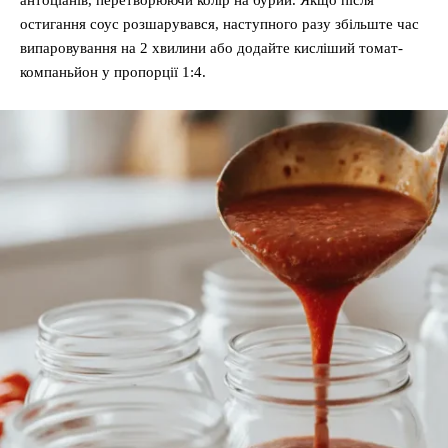
антоціанів, перетворюючи колір на бурий. Якщо після
остигання соус розшарувався, наступного разу збільште час
випаровування на 2 хвилини або додайте кисліший томат-
компаньйон у пропорції 1:4.