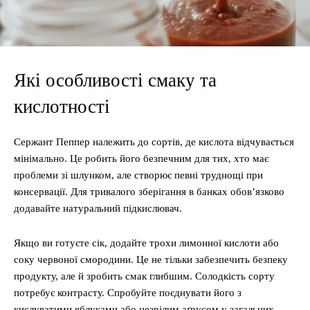
Які особливості смаку та
кислотності
Сержант Пеппер належить до сортів, де кислота відчувається
мінімально. Це робить його безпечним для тих, хто має
проблеми зі шлунком, але створює певні труднощі при
консервації. Для тривалого зберігання в банках обов’язково
додавайте натуральний підкислювач.
Якщо ви готуєте сік, додайте трохи лимонної кислоти або
соку червоної смородини. Це не тільки забезпечить безпеку
продукту, але й зробить смак глибшим. Солодкість сорту
потребує контрасту. Спробуйте поєднувати його з
кислуватими яблуками або незрілим аґрусом у загальних