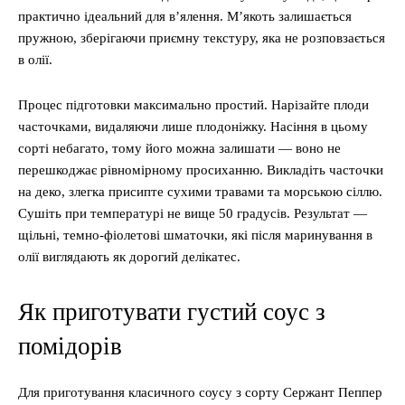
практично ідеальний для в’ялення. М’якоть залишається
пружною, зберігаючи приємну текстуру, яка не розповзається
в олії.
Процес підготовки максимально простий. Нарізайте плоди
часточками, видаляючи лише плодоніжку. Насіння в цьому
сорті небагато, тому його можна залишати — воно не
перешкоджає рівномірному просиханню. Викладіть часточки
на деко, злегка присипте сухими травами та морською сіллю.
Сушіть при температурі не вище 50 градусів. Результат —
щільні, темно-фіолетові шматочки, які після маринування в
олії виглядають як дорогий делікатес.
Як приготувати густий соус з
помідорів
Для приготування класичного соусу з сорту Сержант Пеппер