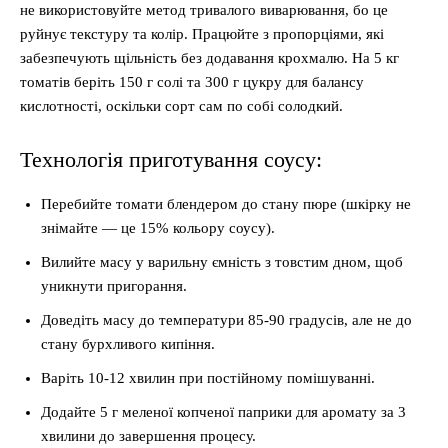
не використовуйте метод тривалого виварювання, бо це
руйнує текстуру та колір. Працюйте з пропорціями, які
забезпечують щільність без додавання крохмалю. На 5 кг
томатів беріть 150 г солі та 300 г цукру для балансу
кислотності, оскільки сорт сам по собі солодкий.
Технологія приготування соусу:
Перебийте томати блендером до стану пюре (шкірку не
знімайте — це 15% кольору соусу).
Вилийте масу у варильну ємність з товстим дном, щоб
уникнути пригорання.
Доведіть масу до температури 85-90 градусів, але не до
стану бурхливого кипіння.
Варіть 10-12 хвилин при постійному помішуванні.
Додайте 5 г меленої копченої паприки для аромату за 3
хвилини до завершення процесу.