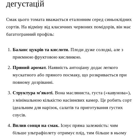
дегустацій
Смак цього томата вважається еталонним серед синьоклідних
сортів. На відміну від класичних червоних помідорів, він має
багатогранний профіль:
Баланс цукрів та кислоти.
Плоди дуже солодкі, але з
приємною фруктовою кислинкою.
Пряний аромат.
Наявність антоціану додає легкого
мускатного або пряного посмаку, що розкривається при
повному дозріванні.
Структура м’якоті.
Вона масляниста, густа («кавунова»),
з мінімальною кількістю насіннєвих камер. Це робить сорт
ідеальним для нарізок, салатів та приготування густих
соусів.
Вплив сонця на смак.
Існує пряма залежність: чим
більше ультрафіолету отримує плід, тим більше в ньому