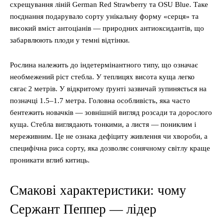
схрещування ліній German Red Strawberry та OSU Blue. Таке
поєднання подарувало сорту унікальну форму «серця» та
високий вміст антоціанів — природних антиоксидантів, що
забарвлюють плоди у темні відтінки.
Рослина належить до індетермінантного типу, що означає
необмежений ріст стебла. У теплицях висота куща легко
сягає 2 метрів. У відкритому ґрунті зазвичай зупиняється на
позначці 1.5–1.7 метра. Головна особливість, яка часто
бентежить новачків — зовнішній вигляд розсади та дорослого
куща. Стебла виглядають тонкими, а листя — пониклим і
мереживним. Це не ознака дефіциту живлення чи хвороби, а
специфічна риса сорту, яка дозволяє сонячному світлу краще
проникати вглиб китиць.
Смакові характеристики: чому
Сержант Пеппер — лідер