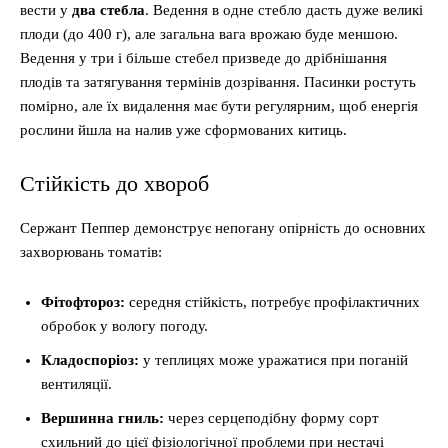
вести у
два стебла
. Ведення в одне стебло дасть дуже великі
плоди (до 400 г), але загальна вага врожаю буде меншою.
Ведення у три і більше стебел призведе до дрібнішання
плодів та затягування термінів дозрівання. Пасинки ростуть
помірно, але їх видалення має бути регулярним, щоб енергія
рослини йшла на налив уже сформованих китиць.
Стійкість до хвороб
Сержант Пеппер демонструє непогану опірність до основних
захворювань томатів:
Фітофтороз:
середня стійкість, потребує профілактичних
обробок у вологу погоду.
Кладоспоріоз:
у теплицях може уражатися при поганій
вентиляції.
Вершинна гниль:
через серцеподібну форму сорт
схильний до цієї фізіологічної проблеми при нестачі