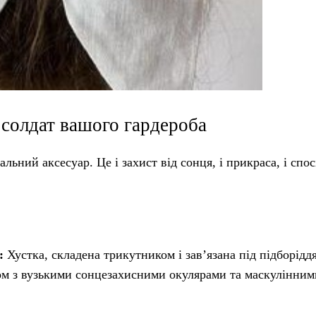
 солдат вашого гардероба
ьний аксесуар. Це і захист від сонця, і прикраса, і спос
:
Хустка, складена трикутником і зав’язана під підборід
йом з вузькими сонцезахисними окулярами та маскулінним