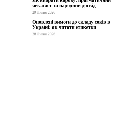
Як вибрати корову: прагматичний
чек-лист та народний досвід
29 Липня 2026
Оновлені вимоги до складу соків в
Україні: як читати етикетки
28 Липня 2026