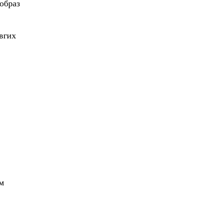
образ
вгих
м