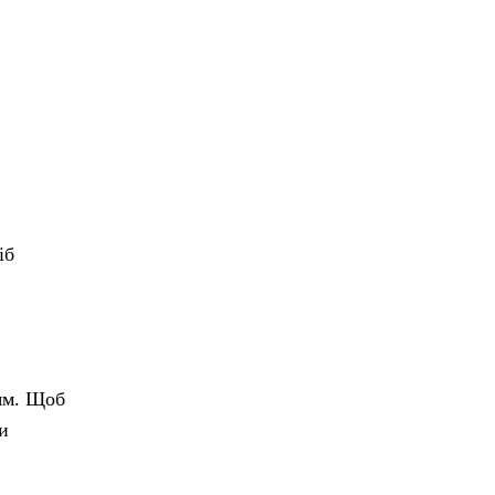
іб
дям. Щоб
и