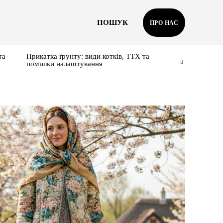
ПОШУК
ПРО НАС
та
Прикатка ґрунту: види котків, ТТХ та
помилки налаштування