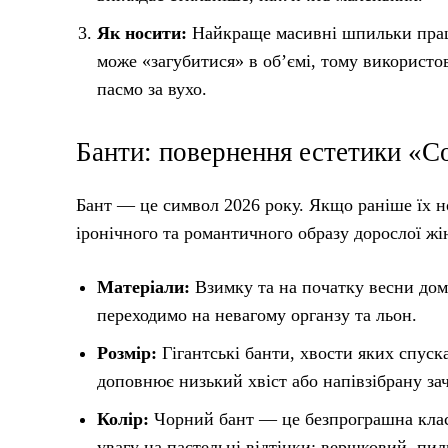
Як носити:
Найкраще масивні шпильки працю
може «загубитися» в об’ємі, тому використ
пасмо за вухо.
Банти: повернення естетики «C
Бант — це символ 2026 року. Якщо раніше їх н
іронічного та романтичного образу дорослої жі
Матеріали:
Взимку та на початку весни дом
переходимо на невагому органзу та льон.
Розмір:
Гігантські банти, хвости яких спуск
доповнює низький хвіст або напівзібрану за
Колір:
Чорний бант — це безпрограшна класи
увагу на пастельні відтінки: вершковий, пи