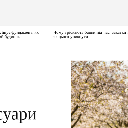
уйнує фундамент: як
Чому тріскають банки під час закатки 
ий будинок
як цього уникнути
суари