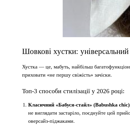
Шовкові хустки: універсальний
Хустка — це, мабуть, найбільш багатофункціонал
приховати «не першу свіжість» зачіски.
Топ-3 способи стилізації у 2026 році:
Класичний «Бабуся-стайл» (Babushka chic)
не виглядати застаріло, поєднуйте цей при
оверсайз-піджаками.