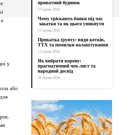
приватний будинок
не
5 Серпня 2026
кі
Чому тріскають банки під час
 а
закатки та як цього уникнути
3 Серпня 2026
Прикатка ґрунту: види котків,
ТТХ та помилки налаштування
1 Серпня 2026
Як вибрати корову:
ні у
прагматичний чек-лист та
народний досвід
29 Липня 2026
ола або
 для
рок.
ами