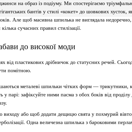
джинси на образ із подіуму. Ми спостерігаємо тріумфаль
ігантських бантів у стилі «кокет» до шовкових хусток, я
оків. Але щоб масивна шпилька не виглядала недоречно,
 кілька сучасних правил стилізації.
абави до високої моди
х від пластикових дрібничок до статусних речей. Сьогод
ути помітною.
аються металеві шпильки чітких форм — трикутники, к
у парі: зафіксуйте ними пасма з обох боків від проділу
зу.
го виходу або щоб додати дещицю свята у похмурий вівто
ерболізації. Одна величезна шпилька з бароковими перл