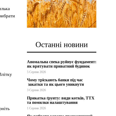
илька
рибрати
Останні новини
Аномальна спека руйнує фундамент:
як врятувати приватний будинок
5 Серпня 2026
Влітку
Чому тріскають банки під час
закатки та як цього уникнути
3 Серпня 2026
Прикатка ґрунту: види котків, ТТХ
та помилки налаштування
рніть
1 Серпня 2026