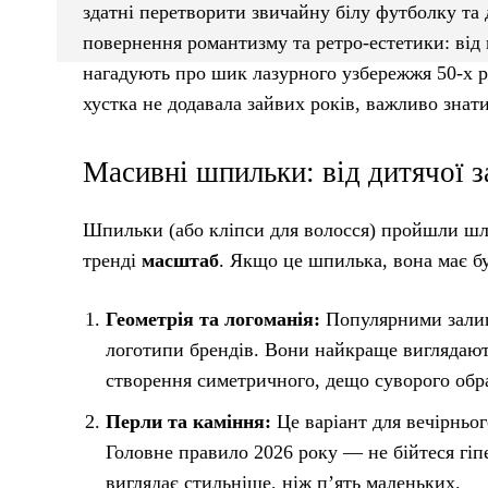
здатні перетворити звичайну білу футболку та 
повернення романтизму та ретро-естетики: від г
нагадують про шик лазурного узбережжя 50-х р
хустка не додавала зайвих років, важливо знати
Масивні шпильки: від дитячої з
Шпильки (або кліпси для волосся) пройшли шля
тренді
масштаб
. Якщо це шпилька, вона має б
Геометрія та логоманія:
Популярними залиш
логотипи брендів. Вони найкраще виглядають 
створення симетричного, дещо суворого обра
Перли та каміння:
Це варіант для вечірньо
Головне правило 2026 року — не бійтеся гіп
виглядає стильніше, ніж п’ять маленьких.