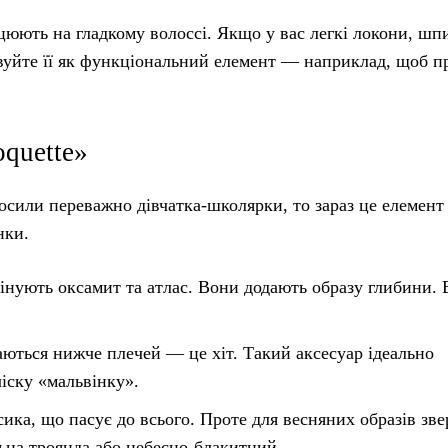
ють на гладкому волоссі. Якщо у вас легкі локони, шп
овуйте її як функціональний елемент — наприклад, щоб п
oquette»
осили переважно дівчатка-школярки, то зараз це елемент
нки.
інують оксамит та атлас. Вони додають образу глибини. 
аються нижче плечей — це хіт. Такий аксесуар ідеально
чіску «мальвінку».
ка, що пасує до всього. Проте для весняних образів зве
льна троянда або небесно-блакитний.