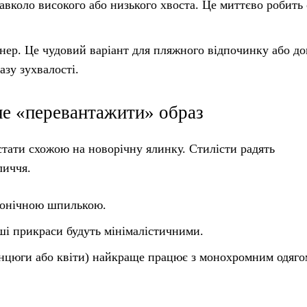
авколо високого або низького хвоста. Це миттєво робить 
нер. Це чудовий варіант для пляжного відпочинку або до
азу зухвалості.
не «перевантажити» образ
тати схожою на новорічну ялинку. Стилісти радять
личчя.
конічною шпилькою.
нші прикраси будуть мінімалістичними.
нцюги або квіти) найкраще працює з монохромним одяго