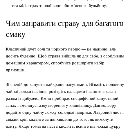
ста мілілітрах теплої води або м’ясного бульйону.
Чим заправити страву для багатого
смаку
Класичний дует солі та чорного перцю — це надійно, але
досить буденно. Щоб страва вийшла як для себе, з особливим
домашнім характером, спробуйте розширити набір
прянощів.
Зі спецій до капусти найкраще пасує кмин. Візьміть половину
чайної ложки насіння, розітріть пальцями і всипте в казан
разом із цибулею. Кмин прибирає специфічний капустяний
запах і зменшує газоутворення у кишківнику. Для кольору
додайте одну чайну ложку солодкої паприки. Лавровий лист і
свіжий кріп кидайте за дві хвилини до того, як вимкнути
плиту. Якщо томатна паста кислить, всипте пів ложки цукру