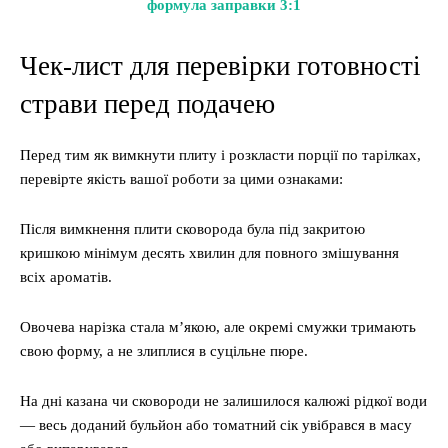
формула заправки 3:1
Чек-лист для перевірки готовності
страви перед подачею
Перед тим як вимкнути плиту і розкласти порції по тарілках,
перевірте якість вашої роботи за цими ознаками:
Після вимкнення плити сковорода була під закритою
кришкою мінімум десять хвилин для повного змішування
всіх ароматів.
Овочева нарізка стала м’якою, але окремі смужки тримають
свою форму, а не злиплися в суцільне пюре.
На дні казана чи сковороди не залишилося калюжі рідкої води
— весь доданий бульйон або томатний сік увібрався в масу