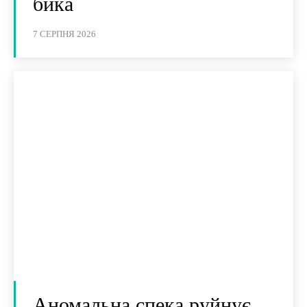
бика
7 СЕРПНЯ 2026
Аномальна спека руйнує