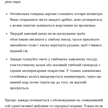
дією пари.
Оптимальна товщина нарізки становить чотири міліметри.
Якщо покришити листя занадто дрібно, воно розвариться,
а великі шматки залишаться жорсткими на прожилках.
Твердий зимовий качан після шаткування треба
обов’язково висипати у глибоку миску, трохи присипати
звичайною сіллю і злегка перетерти руками, щоб з’явився
перший сік.
Завжди тушкуйте овочі у глибокому чавунному посуді,
товстостінному казані або масивній глибокій сковороді з
гарним антипригарним покриттям. У тонких алюмінієвих
сотейниках волога випаровується нерівномірно, через що
нижній шар почне горіти ще до того, як верхній
прогріється.
Процес завжди починається з обсмажування на соняшниковій
олії однієї великої цибулини та середньої моркви. Тільки після