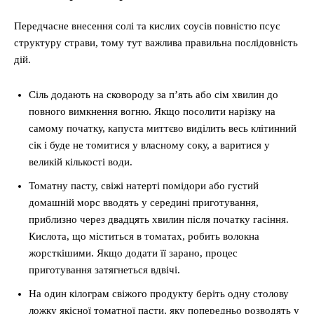
Передчасне внесення солі та кислих соусів повністю псує
структуру страви, тому тут важлива правильна послідовність
дій.
Сіль додають на сковороду за п’ять або сім хвилин до
повного вимкнення вогню. Якщо посолити нарізку на
самому початку, капуста миттєво виділить весь клітинний
сік і буде не томитися у власному соку, а варитися у
великій кількості води.
Томатну пасту, свіжі натерті помідори або густий
домашній морс вводять у середині приготування,
приблизно через двадцять хвилин після початку гасіння.
Кислота, що міститься в томатах, робить волокна
жорсткішими. Якщо додати її зарано, процес
приготування затягнеться вдвічі.
На один кілограм свіжого продукту беріть одну столову
ложку якісної томатної пасти, яку попередньо розводять у