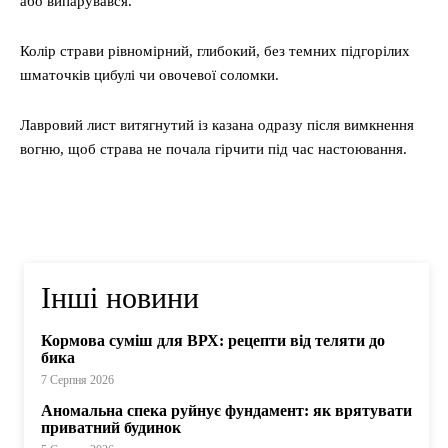
або випарувався.
Колір страви рівномірний, глибокий, без темних підгорілих
шматочків цибулі чи овочевої соломки.
Лавровий лист витягнутий із казана одразу після вимкнення
вогню, щоб страва не почала гірчити під час настоювання.
Інші новини
Кормова суміш для ВРХ: рецепти від теляти до
бика
7 Серпня 2026
Аномальна спека руйнує фундамент: як врятувати
приватний будинок