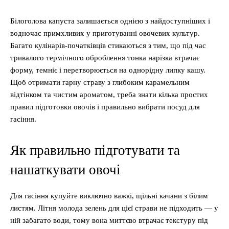
Білоголова капуста залишається однією з найдоступніших і
водночас примхливих у приготуванні овочевих культур.
Багато кулінарів-початківців стикаються з тим, що під час
тривалого термічного оброблення тонка нарізка втрачає
форму, темніє і перетворюється на однорідну липку кашу.
Щоб отримати гарну страву з глибоким карамельним
відтінком та чистим ароматом, треба знати кілька простих
правил підготовки овочів і правильно вибрати посуд для
гасіння.
Як правильно підготувати та
нашаткувати овочі
Для гасіння купуйте виключно важкі, щільні качани з білим
листям. Літня молода зелень для цієї страви не підходить — у
ній забагато води, тому вона миттєво втрачає текстуру під