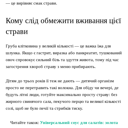
— це вирівняє смак страви.
Кому слід обмежити вживання цієї
страви
Груба клітковина у великій кількості — це важка їжа для
шлунка. Якщо є гастрит, виразка або панкреатит, тушкований
овоч спровокує сильний біль та здуття живота, тому під час
загострення хвороб страву з меню прибирають.
Дітям до трьох років її теж не дають — дитячий організм
просто не перетравить такі волокна. Для обіду чи вечері, де
будуть літні люди, готуйте максимально просту страву: без
жирного свинячого сала, пекучого перцю та великої кількості
солі, щоб не було печії та стрибків тиску.
Читайте також:
Універсальний соус для салатів: золота