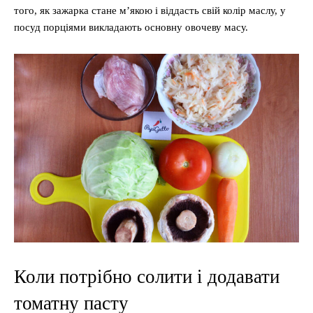
того, як зажарка стане м’якою і віддасть свій колір маслу, у
посуд порціями викладають основну овочеву масу.
Коли потрібно солити і додавати
томатну пасту