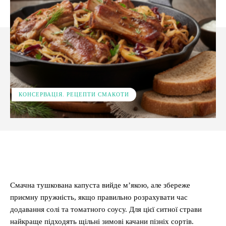
КОНСЕРВАЦІЯ. РЕЦЕПТИ СМАКОТИ
Facebook
X
Pinterest
WhatsApp
Смачна тушкована капуста вийде м’якою, але збереже
приємну пружність, якщо правильно розрахувати час
додавання солі та томатного соусу. Для цієї ситної страви
найкраще підходять щільні зимові качани пізніх сортів.