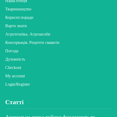
Наша птиця
Тваринництво
Корисні поради
Варто знати
Агротехніка. Агрозасоби
Консервація. Рецепти смакоти
Погода
Духовність
Checkout
My account
Login/Register
Статті
Аномальна спека руйнує фундамент: як