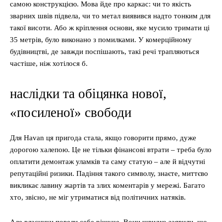
самою конструкцією. Мова йде про каркас: чи то якість
зварних швів підвела, чи то метал виявився надто тонким для
такої висоти. Або ж кріплення основи, яке мусило тримати ці
35 метрів, було виконано з помилками. У комерційному
будівництві, де завжди поспішають, такі речі трапляються
частіше, ніж хотілося б.
наслідки та обіцянка нової,
«посиленої» свободи
Для Havan ця пригода стала, якщо говорити прямо, дуже
дорогою халепою. Це не тільки фінансові втрати – треба було
оплатити демонтаж уламків та саму статую – але й відчутні
репутаційні ризики. Падіння такого символу, знаєте, миттєво
викликає лавину жартів та злих коментарів у мережі. Багато
хто, звісно, не міг утриматися від політичних натяків.