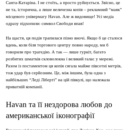
Санта-Катаріна. І не стоїть, а просто руйнується. Звісно, це
не та, історична, а лише величезна копія – рекламний “маяк”
місцевого універмагу Havan. Але ж видовище! Усі медіа
одразу підхопили: символ Свободи впав!
На щастя, ця подія трапилася пізно вночі. Якщо б це сталося
вдень, коли біля торгового центру повно народу, ми б
говорили про трагедію. А так — лише гуркіт, багато
розбитих шматків скловолокна і великий галас у мережі.
Разом із постаментом ця копія сягала майже півсотні метрів,
тож удар був серйозним. Це, між іншим, була одна з
найбільших “Леді Ліберті” на цій півкулі, що належала
приватній компанії.
Нavan та її нездорова любов до
американської іконографії