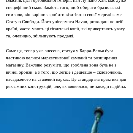
Власник цієї торговельної імперії, пан Лучіано Хан, має дуже
специфічний смак. Замість того, щоб обирати бразильські
символи, він вирішив зробити візитівкою своєї мережі саме
Статую Свободи. Його універмаги Havan, розкидані по всій
країні, часто мають ці гігантські копії, які привертають увагу
та, очевидно, збільшують продажі.
Саме ця, тепер уже знесена, статуя у Барра-Велья була
частиною великої маркетингової кампанії та розширення
магазину. Важливо розуміти, що зроблена вона була не з
вічної бронзи, а з того, що легше і дешевше – скловолокна,
насадженого на сталевий каркас. Це стандартна практика для
рекламних конструкцій, але, як виявилося, не завжди надійна.