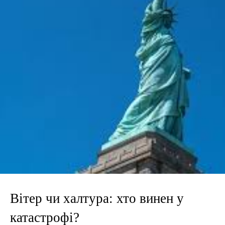
Вітер чи халтура: хто винен у
катастрофі?