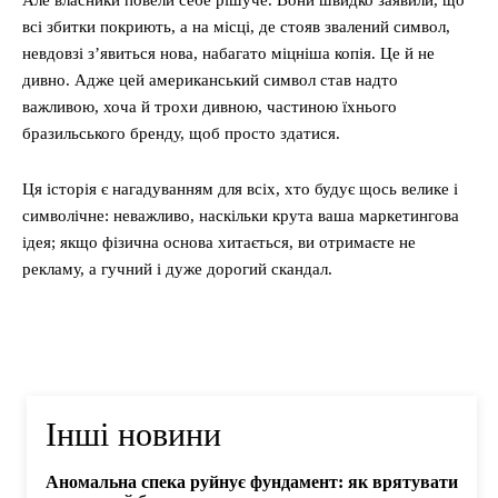
Але власники повели себе рішуче. Вони швидко заявили, що
всі збитки покриють, а на місці, де стояв звалений символ,
невдовзі з’явиться нова, набагато міцніша копія. Це й не
дивно. Адже цей американський символ став надто
важливою, хоча й трохи дивною, частиною їхнього
бразильського бренду, щоб просто здатися.
Ця історія є нагадуванням для всіх, хто будує щось велике і
символічне: неважливо, наскільки крута ваша маркетингова
ідея; якщо фізична основа хитається, ви отримаєте не
рекламу, а гучний і дуже дорогий скандал.
Інші новини
Аномальна спека руйнує фундамент: як врятувати