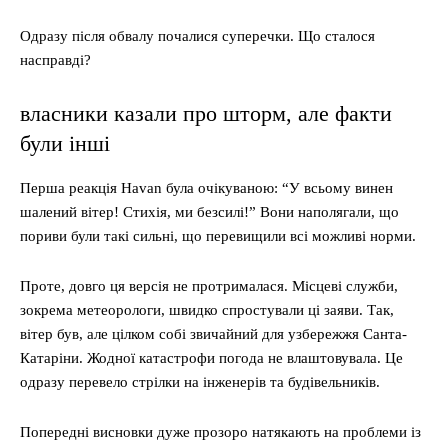
Одразу після обвалу почалися суперечки. Що сталося
насправді?
власники казали про шторм, але факти
були інші
Перша реакція Havan була очікуваною: “У всьому винен
шалений вітер! Стихія, ми безсилі!” Вони наполягали, що
пориви були такі сильні, що перевищили всі можливі норми.
Проте, довго ця версія не протрималася. Місцеві служби,
зокрема метеорологи, швидко спростували ці заяви. Так,
вітер був, але цілком собі звичайний для узбережжя Санта-
Катаріни. Жодної катастрофи погода не влаштовувала. Це
одразу перевело стрілки на інженерів та будівельників.
Попередні висновки дуже прозоро натякають на проблеми із