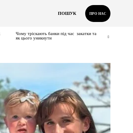
ПОШУК
ПРО НАС
к
Чому тріскають банки під час закатки та
як цього уникнути