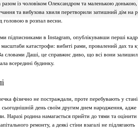
а разом із чоловіком Олександром та маленькою донькою,
чання та вибухова хвиля перетворили затишний дім на р
д головою в розпал весни.
їми підписниками в Instagram, опублікувавши перші кадр
но масштаби катастрофи: вибиті рами, провалений дах та 
 За словами Даші, це справжнє диво, що всі вони залиши
ала всередині будинку.
лі
онечка фізично не постраждали, проте перебувають у стані
а сьогоднішній день своїм другим днем народження, адже
и. Наразі родина намагається прийти до тями та оцінити
апітального ремонту, а деякі стіни взагалі не підлягають