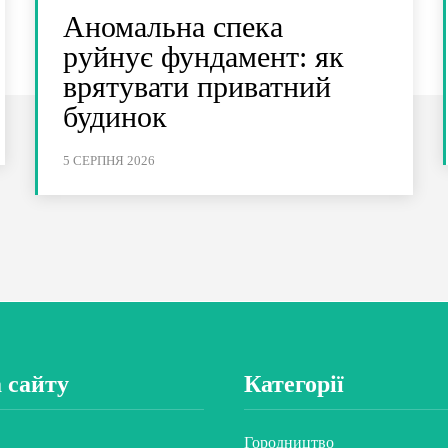
Аномальна спека
руйнує фундамент: як
врятувати приватний
будинок
5 СЕРПНЯ 2026
 сайту
Категорії
Городництво