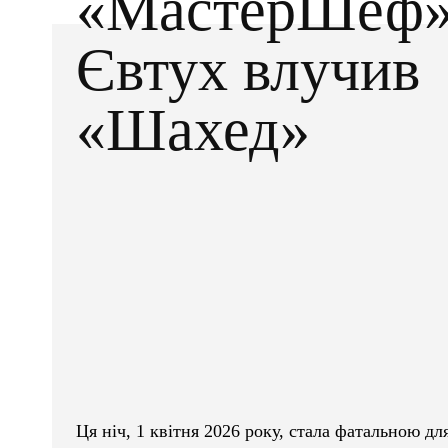
«МастерШеф»
Євтух влучив
«Шахед»
Facebook
X
ПОДІЛІТЬСЯ
Ця ніч, 1 квітня 2026 року, стала фатальною 