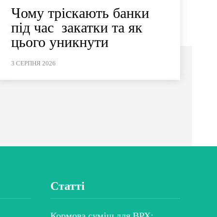
Чому тріскають банки
під час закатки та як
цього уникнути
3 СЕРПНЯ 2026
Статті
Кормова суміш для ВРХ: