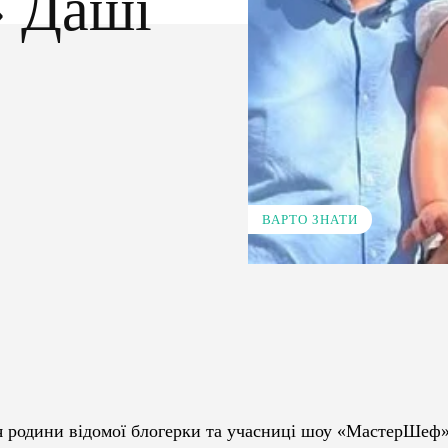
 Даші
ВАРТО ЗНАТИ
Pinterest
WhatsApp
для родини відомої блогерки та учасниці шоу «МастерШеф