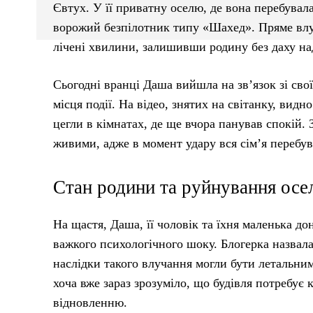
Євтух. У її приватну оселю, де вона перебувал
ворожий безпілотник типу «Шахед». Пряме влу
лічені хвилини, залишивши родину без даху на
Сьогодні вранці Даша вийшла на зв’язок зі сво
місця події. На відео, знятих на світанку, вид
цегли в кімнатах, де ще вчора панував спокій.
живими, адже в момент удару вся сім’я перебув
Стан родини та руйнування осе
На щастя, Даша, її чоловік та їхня маленька д
важкого психологічного шоку. Блогерка назвал
наслідки такого влучання могли бути летальним
хоча вже зараз зрозуміло, що будівля потребує к
відновленню.