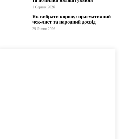
та помилки налаштування
1 Серпня 2026
Як вибрати корову: прагматичний
чек-лист та народний досвід
29 Липня 2026