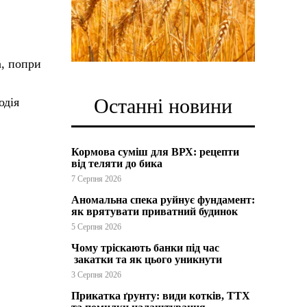
а, попри
Останні новини
одія
Кормова суміш для ВРХ: рецепти
від теляти до бика
7 Серпня 2026
Аномальна спека руйнує фундамент:
як врятувати приватний будинок
5 Серпня 2026
Чому тріскають банки під час
закатки та як цього уникнути
3 Серпня 2026
Прикатка ґрунту: види котків, ТТХ