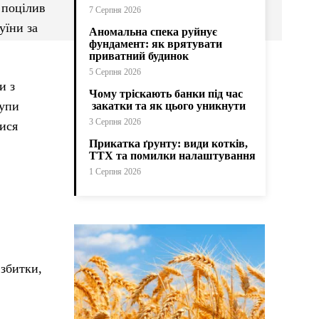
 поцілив
7 Серпня 2026
уїни за
Аномальна спека руйнує
фундамент: як врятувати
приватний будинок
5 Серпня 2026
и з
Чому тріскають банки під час
купи
закатки та як цього уникнути
3 Серпня 2026
лися
Прикатка ґрунту: види котків,
ТТХ та помилки налаштування
1 Серпня 2026
 збитки,