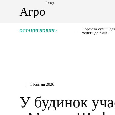
Газда
Агро
Кормова суміш для
ОСТАННІ НОВИН :
теляти до бика
1 Квітня 2026
У будинок уча