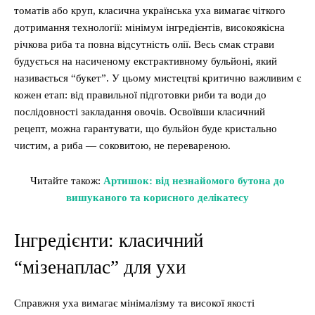
томатів або круп, класична українська уха вимагає чіткого
дотримання технології: мінімум інгредієнтів, високоякісна
річкова риба та повна відсутність олії. Весь смак страви
будується на насиченому екстрактивному бульйоні, який
називається “букет”. У цьому мистецтві критично важливим є
кожен етап: від правильної підготовки риби та води до
послідовності закладання овочів. Освоївши класичний
рецепт, можна гарантувати, що бульйон буде кристально
чистим, а риба — соковитою, не перевареною.
Читайте також:
Артишок: від незнайомого бутона до
вишуканого та корисного делікатесу
Інгредієнти: класичний
“мізенаплас” для ухи
Справжня уха вимагає мінімалізму та високої якості