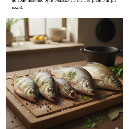
до води повинно бути близько 1:3 (на 1 кг риби 3 літри
води).