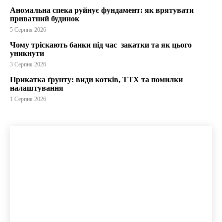
Аномальна спека руйнує фундамент: як врятувати
приватний будинок
5 Серпня 2026
Чому тріскають банки під час закатки та як цього
уникнути
3 Серпня 2026
Прикатка ґрунту: види котків, ТТХ та помилки
налаштування
1 Серпня 2026