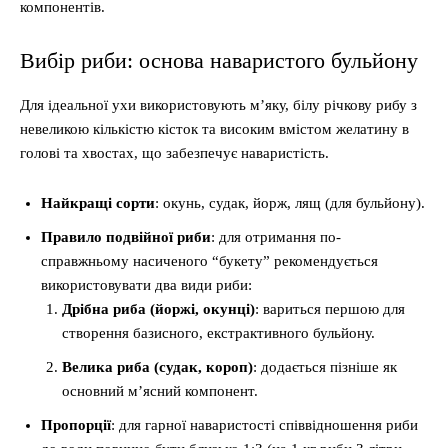
компонентів.
Вибір риби: основа наваристого бульйону
Для ідеальної ухи використовують м’яку, білу річкову рибу з
невеликою кількістю кісток та високим вмістом желатину в
голові та хвостах, що забезпечує наваристість.
Найкращі сорти
: окунь, судак, йорж, лящ (для бульйону).
Правило подвійної риби
: для отримання по-
справжньому насиченого “букету” рекомендується
використовувати два види риби:
Дрібна риба (йоржі, окунці)
: вариться першою для
створення базисного, екстрактивного бульйону.
Велика риба (судак, короп)
: додається пізніше як
основний м’ясний компонент.
Пропорції
: для гарної наваристості співвідношення риби