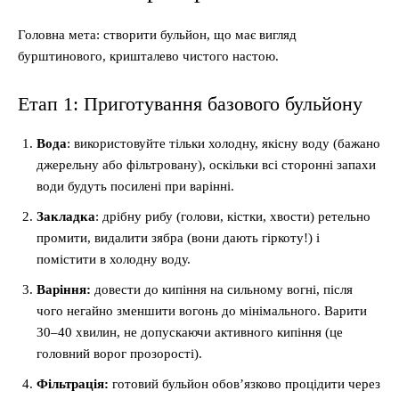
Головна мета: створити бульйон, що має вигляд
бурштинового, кришталево чистого настою.
Етап 1: Приготування базового бульйону
Вода
: використовуйте тільки холодну, якісну воду (бажано
джерельну або фільтровану), оскільки всі сторонні запахи
води будуть посилені при варінні.
Закладка
: дрібну рибу (голови, кістки, хвости) ретельно
промити, видалити зябра (вони дають гіркоту!) і
помістити в холодну воду.
Варіння:
довести до кипіння на сильному вогні, після
чого негайно зменшити вогонь до мінімального. Варити
30–40 хвилин, не допускаючи активного кипіння (це
головний ворог прозорості).
Фільтрація:
готовий бульйон обов’язково процідити через