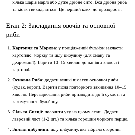
кілька шарів марлі або дуже дрібне сито. Вся дрібна риба
та кістки викидаються. Це перший ключ до прозорості.
Етап 2: Закладання овочів та основної
риби
Картопля та Морква
: у проціджений бульйон закласти
картоплю, моркву та цілу цибулину (для смаку та
деаромації). Варити 10–15 хвилин до напівготовності
картоплі.
Основна Риба
: додати великі шматки основної риби
(судак, короп). Варити після повторного закипання 10–15
хвилин. Переварювання риби призводить до її сухості та
каламутності бульйону.
Сіль та Спеції:
посолити уху на цьому етапі. Додати
лавровий лист (1-2 шт.) та кілька горошин чорного перцю.
Зняття цибулини
: цілу цибулину, яка зібрала сторонні