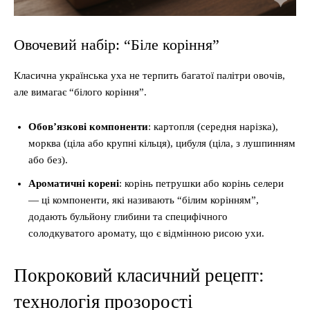
Овочевий набір: “Біле коріння”
Класична українська уха не терпить багатої палітри овочів,
але вимагає “білого коріння”.
Обов’язкові компоненти
: картопля (середня нарізка),
морква (ціла або крупні кільця), цибуля (ціла, з лушпинням
або без).
Ароматичні корені
: корінь петрушки або корінь селери
— ці компоненти, які називають “білим корінням”,
додають бульйону глибини та специфічного
солодкуватого аромату, що є відмінною рисою ухи.
Покроковий класичний рецепт:
технологія прозорості