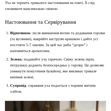
Уха не терпить тривалого настоювання на плиті. Її слід
споживати максимально свіжою.
Настоювання та Сервірування
Відпочинок
: після вимкнення вогню та додавання горілки
(та вуглинки), накрийте каструлю кришкою і дайте усі
постояти 5-7 хвилин. За цей час риба “дозріє” і
наповниться ароматами.
Зелень
: подавайте уху гарячою. Свіжу зелень (кріп,
петрушка) додають безпосередньо у тарілку. Це дозволяє
уникнути помутніння бульйону, яке викликає тривале
кипіння зелені.
Супровід
: справжня уха подається з чорним житнім
хлібом.