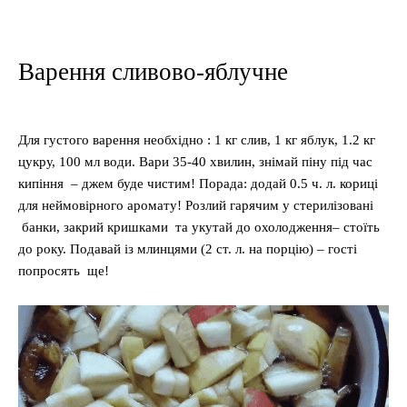
Варення сливово-яблучне
Для густого варення необхідно : 1 кг слив, 1 кг яблук, 1.2 кг
цукру, 100 мл води. Вари 35-40 хвилин, знімай піну під час
кипіння – джем буде чистим! Порада: додай 0.5 ч. л. кориці
для неймовірного аромату! Розлий гарячим у стерилізовані
банки, закрий кришками та укутай до охолодження– стоїть
до року. Подавай із млинцями (2 ст. л. на порцію) – гості
попросять ще!