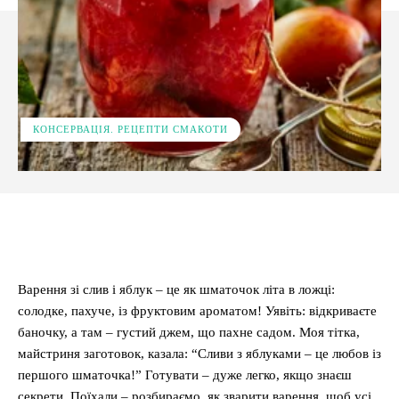
КОНСЕРВАЦІЯ. РЕЦЕПТИ СМАКОТИ
Facebook
X
Pinterest
WhatsApp
Варення зі слив і яблук – це як шматочок літа в ложці:
солодке, пахуче, із фруктовим ароматом! Уявіть: відкриваєте
баночку, а там – густий джем, що пахне садом. Моя тітка,
майстриня заготовок, казала: “Сливи з яблуками – це любов із
першого шматочка!” Готувати – дуже легко, якщо знаєш
секрети. Поїхали – розбираємо, як зварити варення, щоб усі