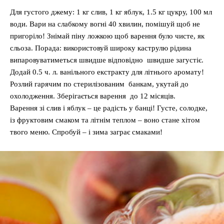
Для густого джему: 1 кг слив, 1 кг яблук, 1.5 кг цукру, 100 мл
води. Вари на слабкому вогні 40 хвилин, помішуй щоб не
пригоріло! Знімай піну ложкою щоб варення було чисте, як
сльоза. Порада: використовуй широку каструлю рідина
випаровуватиметься швидше відповідно швидше загустіє.
Додай 0.5 ч. л. ванільного екстракту для літнього аромату!
Розлий гарячим по стерилізованим банкам, укутай до
охолодження. Зберігається варення до 12 місяців.
Варення зі слив і яблук – це радість у банці! Густе, солодке,
із фруктовим смаком та літнім теплом – воно стане хітом
твого меню. Спробуй – і зима заграє смаками!