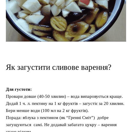
Як загустити сливове варення?
Для густоти:
Провари довше (40-50 хвилин) – вода випаровується краще.
Додай 1 ч. л. пектину на 1 кг фруктів – загустіє за 20 хвилин.
Бери менше води (100 мл на 2 кг фруктів).
Порада: яблука з пектином (як “Гренні Сміт”) добре
загущуються самі. Не додавай забагато цукру – варення
стане рідким.