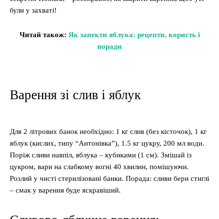
були у захваті!
Читай також:
Як запекти яблука: рецепти, користь і
поради
Варення зі слив і яблук
Для 2 літрових банок необхідно: 1 кг слив (без кісточок), 1 кг
яблук (кислих, типу “Антонівка”), 1.5 кг цукру, 200 мл води.
Поріж сливи навпіл, яблука – кубиками (1 см). Змішай із
цукром, вари на слабкому вогні 40 хвилин, помішуючи.
Розлий у чисті стерилізовані банки. Порада: сливи бери стиглі
– смак у варення буде яскравіший.