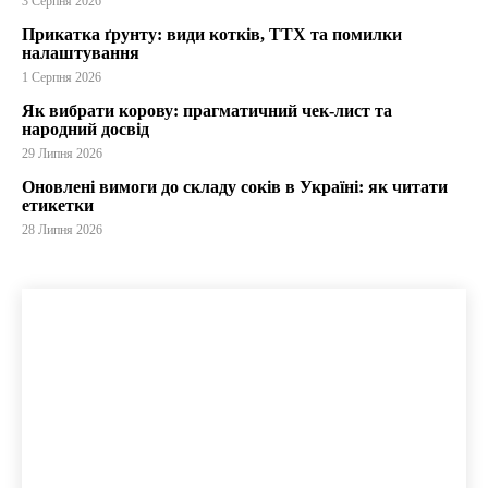
3 Серпня 2026
Прикатка ґрунту: види котків, ТТХ та помилки
налаштування
1 Серпня 2026
Як вибрати корову: прагматичний чек-лист та
народний досвід
29 Липня 2026
Оновлені вимоги до складу соків в Україні: як читати
етикетки
28 Липня 2026