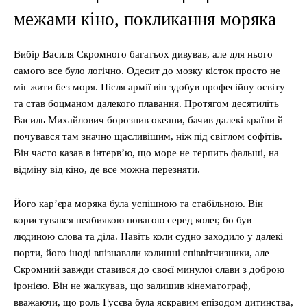
межами кіно, покликання моряка
Вибір Василя Скромного багатьох дивував, але для нього
самого все було логічно. Одесит до мозку кісток просто не
міг жити без моря. Після армії він здобув професійну освіту
та став боцманом далекого плавання. Протягом десятиліть
Василь Михайлович борознив океани, бачив далекі країни й
почувався там значно щасливішим, ніж під світлом софітів.
Він часто казав в інтерв’ю, що море не терпить фальші, на
відміну від кіно, де все можна перезняти.
Його кар’єра моряка була успішною та стабільною. Він
користувався неабиякою повагою серед колег, бо був
людиною слова та діла. Навіть коли судно заходило у далекі
порти, його іноді впізнавали колишні співвітчизники, але
Скромний завжди ставився до своєї минулої слави з доброю
іронією. Він не жалкував, що залишив кінематограф,
вважаючи, що роль Гусєва була яскравим епізодом дитинства,