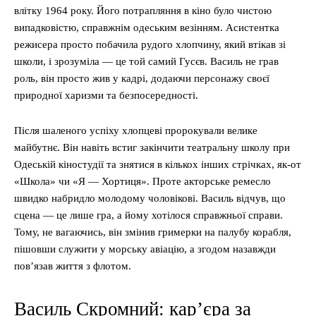
влітку 1964 року. Його потрапляння в кіно було чистою
випадковістю, справжнім одеським везінням. Асистентка
режисера просто побачила рудого хлопчину, який втікав зі
школи, і зрозуміла — це той самий Гусєв. Василь не грав
роль, він просто жив у кадрі, додаючи персонажу своєї
природної харизми та безпосередності.
Після шаленого успіху хлопцеві пророкували велике
майбутнє. Він навіть встиг закінчити театральну школу при
Одеській кіностудії та знятися в кількох інших стрічках, як-от
«Школа» чи «Я — Хортиця». Проте акторське ремесло
швидко набридло молодому чоловікові. Василь відчув, що
сцена — це лише гра, а йому хотілося справжньої справи.
Тому, не вагаючись, він змінив гримерки на палубу корабля,
пішовши служити у морську авіацію, а згодом назавжди
пов’язав життя з флотом.
Василь Скромний: кар’єра за