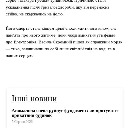
серце «Макара Гусєва» зупинилося. Причиною стали
ускладнення після тривалої хвороби, яку він переносив
стійко, не скаржачись на долю.
Його смерть стала кінцем цілої епохи «дитячого кіно», але
пам’ять про нього житиме, поки люди вмикатимуть фільм
про Електроніка. Василь Скромний пішов як справжній моряк
— тихо, залишивши по собі лише світлий слід на воді та в
наших серцях.
Інші новини
Аномальна спека руйнує фундамент: як врятувати
приватний будинок
5 Серпня 2026