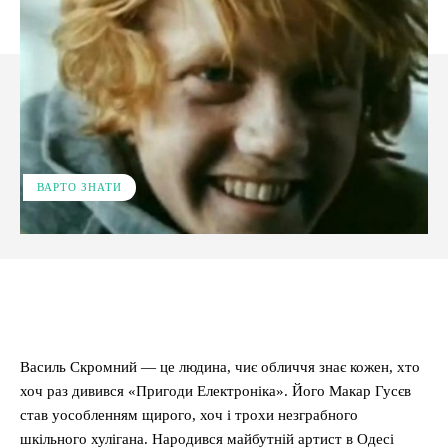
ВАРТО ЗНАТИ
Facebook
X
Pinterest
WhatsApp
Василь Скромний — це людина, чиє обличчя знає кожен, хто
хоч раз дивився «Пригоди Електроніка». Його Макар Гусєв
став уособленням щирого, хоч і трохи незграбного
шкільного хулігана. Народився майбутній артист в Одесі