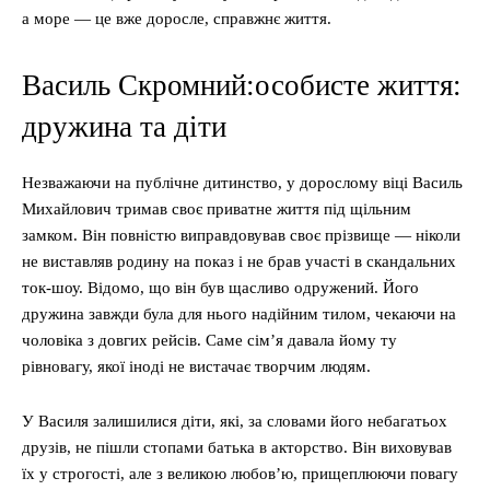
а море — це вже доросле, справжнє життя.
Василь Скромний:особисте життя:
дружина та діти
Незважаючи на публічне дитинство, у дорослому віці Василь
Михайлович тримав своє приватне життя під щільним
замком. Він повністю виправдовував своє прізвище — ніколи
не виставляв родину на показ і не брав участі в скандальних
ток-шоу. Відомо, що він був щасливо одружений. Його
дружина завжди була для нього надійним тилом, чекаючи на
чоловіка з довгих рейсів. Саме сім’я давала йому ту
рівновагу, якої іноді не вистачає творчим людям.
У Василя залишилися діти, які, за словами його небагатьох
друзів, не пішли стопами батька в акторство. Він виховував
їх у строгості, але з великою любов’ю, прищеплюючи повагу