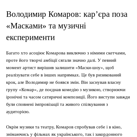
Володимир Комаров: кар’єра поза
«Масками» та музичні
експерименти
Багато хто асоціює Комарова виключно з німими скетчами,
проте його творчі амбіції сягали значно далі. У певний
момент артист вирішив залишити «Маски-шоу», щоб
реалізувати себе в інших напрямках. Це був ризикований
крок, але Володимир не боявся змін. Він заснував власну
групу «Комар», де поєднав комедію з музикою, створюючи
іронічні та часом сатиричні композиції. Його виступи завжди
були сповнені імпровізації та живого спілкування з
аудиторією.
Окрім музики та театру, Комаров спробував себе і в кіно,
знімаючись у фільмах як українського, так і закордонного