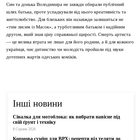
Син та донька Володимира не завжди обирали публічний
шлях батька, проте успадкували від нього креативність та
життєлюбство. Для близьких він назавжди залишиться не
«тим лисим із Масок», а турботливим батьком і надійним
другом, який знав ціну справжньої щирості. Смерть артиста
— це велика втрата не лише для його родини, а й для кожного
українця, чиє дитинство чи молодість пройшли під звуки
дотепних жартів одеських коміків.
Інші новини
Сівалка для мотоблока: як вибрати навісне під
свій ґрунт і техніку
8 Серпня 2026
Кормова суміш для ВРХ: рецепти від теляти до