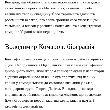
Комаров, чиє обличчя стало символом цілої епохи завдяки
телевізійному проєкту «Маски-шоу», залишив по собі
величезну творчу спадщину. Його харизма та здатність
розсмішити без жодного слова зробили його улюбленцем
мільйонів, а внесок у розвиток пантоміми та ексцентричної
комедії в Україні важко переоцінити.
Володимир Комаров: біографія
Біографія Комарова — це історія про пошук себе та вірність
сцені. Народившись в Одесі, він увібрав у себе специфічний
гумор цього міста, який згодом трансформував у неповторні
сценічні образи. Його шлях не був простим: від перших
кроків у самодіяльності до світового визнання у складі
легендарної трупи Георгія Делієва. Володимир завжди
вирізнявся особливою пластикою та мімікою, що дозволяло
йому створювати персонажів, які залишалися в пам’яті
глядачів на десятиліття.