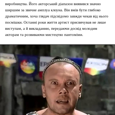
виробництва. Його акторський діапазон виявився значно
ширшим за звичне амплуа клоуна. Він вмів бути глибоко
драматичним, хоча глядач підсвідомо завжди чекав від нього
посмішки. Останні роки життя артист присвячував не лише
виступам, а й викладанню, передаючи досвід молодим
акторам та розвиваючи мистецтво пантоміми.