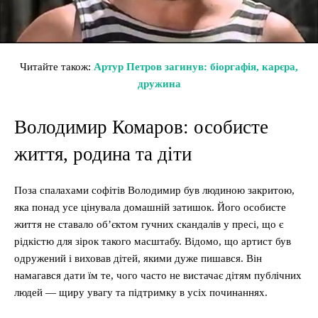
Читайте також:
Артур Петров загинув: біоргафія, карєра,
дружина
Володимир Комаров: особисте
життя, родина та діти
Поза спалахами софітів Володимир був людиною закритою,
яка понад усе цінувала домашній затишок. Його особисте
життя не ставало об’єктом гучних скандалів у пресі, що є
рідкістю для зірок такого масштабу. Відомо, що артист був
одружений і виховав дітей, якими дуже пишався. Він
намагався дати їм те, чого часто не вистачає дітям публічних
людей — щиру увагу та підтримку в усіх починаннях.