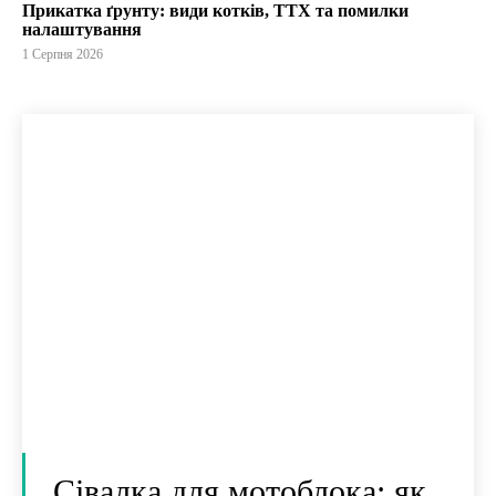
Прикатка ґрунту: види котків, ТТХ та помилки
налаштування
1 Серпня 2026
Сівалка для мотоблока: як