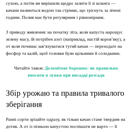
сухою, а потім ви вирішили щедро залити її зі шланга —
качани налиються водою так стрімко, що тріснуть за лічені
години. Полив має бути регулярним і рівномірним.
З приводу живлення: на початку літа, коли капуста нарощує
зелену масу, їй потрібен азот (наприклад, настій коров’яку), а
от коли починає зав’язуватися тугий качан — переходьте на
фосфор та калій, щоб головки були щільними й солодкими.
Читайте також:
Доломітове борошно: як правильно
вносити в лунки при висадці розсади
Збір урожаю та правила тривалого
зберігання
Ранні сорти зрізайте одразу, як тільки качан стане твердим на
дотик. А от із пізньою капустою поспішати не варто — її