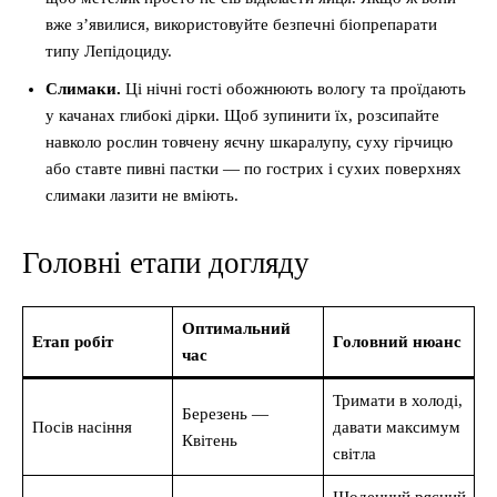
вже з’явилися, використовуйте безпечні біопрепарати
типу Лепідоциду.
Слимаки.
Ці нічні гості обожнюють вологу та проїдають
у качанах глибокі дірки. Щоб зупинити їх, розсипайте
навколо рослин товчену яєчну шкаралупу, суху гірчицю
або ставте пивні пастки — по гострих і сухих поверхнях
слимаки лазити не вміють.
Головні етапи догляду
Оптимальний
Етап робіт
Головний нюанс
час
Тримати в холоді,
Березень —
Посів насіння
давати максимум
Квітень
світла