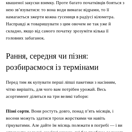
квашеної закуски взимку. Проте багато початківців бояться з
нею зв’язуватися: то вона води вимагає відрами, то її
намагається зжерти кожна гусениця в радіусі кілометра.
Насправді ж товаришувати з цим овочем не так уже й
складно, якщо від самого початку зрозуміти кілька її
головних забаганок.
Рання, середня чи пізня:
розбираємося із термінами
Перед тим як купувати перші ліпші пакетики з насінням,
чітко вирішіть, для чого вам потрібен урожай. Весь
асортимент ділиться на три великі табори:
Пізні сорти.
Вони ростуть довго, понад п’ять місяців, і
восени можуть здатися трохи жорсткими чи навіть
гіркуватими. Але дайте їм місяць полежати в погребі — і ви