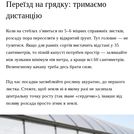
Переїзд на грядку: тримаємо
дистанцію
Коли на стеблах з’явиться по 5–6 міцних справжніх листків,
розсаду пора переселяти у відкритий ґрунт. Тут головне — не
тулитися. Якщо для ранніх сортів вистачить відстані у 35
сантиметрів, то пізній капусті потрібен простір — залишайте
між лунками мінімум пів метра, а краще всі 60 сантиметрів.
Величезному качану треба десь брати сили.
Під час посадки заглиблюйте рослину акуратно, до першого
листка. Стежте, щоб земля ні в якому разі не засипала
центральну точку росту (так зване «сердечко»), інакше від
поливу розсада просто згниє в землі.