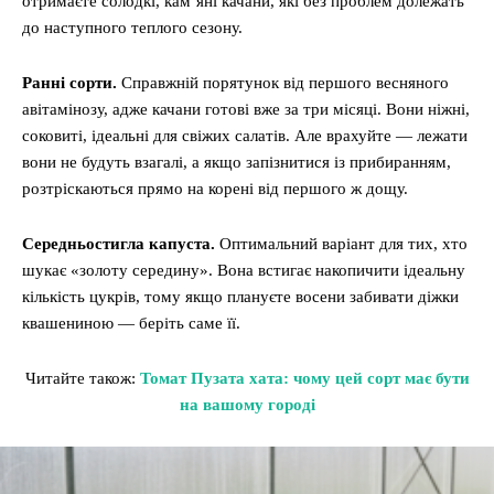
отримаєте солодкі, кам’яні качани, які без проблем долежать
до наступного теплого сезону.
Ранні сорти.
Справжній порятунок від першого весняного
авітамінозу, адже качани готові вже за три місяці. Вони ніжні,
соковиті, ідеальні для свіжих салатів. Але врахуйте — лежати
вони не будуть взагалі, а якщо запізнитися із прибиранням,
розтріскаються прямо на корені від першого ж дощу.
Середньостигла капуста.
Оптимальний варіант для тих, хто
шукає «золоту середину». Вона встигає накопичити ідеальну
кількість цукрів, тому якщо плануєте восени забивати діжки
квашениною — беріть саме її.
Читайте також:
Томат Пузата хата: чому цей сорт має бути
на вашому городі