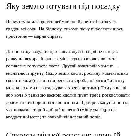
Яку землю готувати під посадку
Ця культура має просто неймовірний апетит і витягує з
грядки всі соки. На бідному, сухому піску виростити щось
пристойне — марна справа.
Для початку забудьте про тінь, капусті потрібне сонце з
ранку до вечора, інакше замість тугих головок виросте
величезне лопухасте листя. Другий важливий момент —
кислотність ґрунту. Якщо земля кисла, рослину моментально
скосить кила (страшна коренева хвороба, після якої ділянку
можна роками не засаджувати хрестоцвітими). Тому з осені
або хоча б ранньою весною кислий ґрунт треба розкислювати
доломітовим борошном або вапном. З добрив капуста понад
усе поважає старий добрий перегній (мінімум відро на
квадратний метр) та звичайний деревний попіл.
Секрети міцної розсади: чому їй