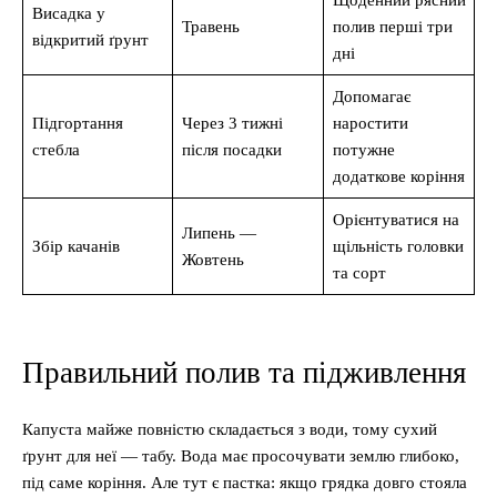
Щоденний рясний
Висадка у
Травень
полив перші три
відкритий ґрунт
дні
Допомагає
Підгортання
Через 3 тижні
наростити
стебла
після посадки
потужне
додаткове коріння
Орієнтуватися на
Липень —
Збір качанів
щільність головки
Жовтень
та сорт
Правильний полив та підживлення
Капуста майже повністю складається з води, тому сухий
ґрунт для неї — табу. Вода має просочувати землю глибоко,
під саме коріння. Але тут є пастка: якщо грядка довго стояла