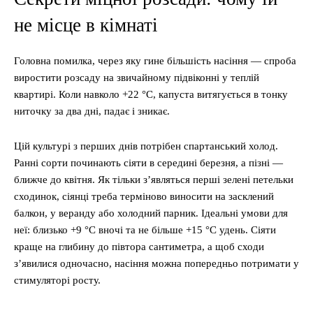
не місце в кімнаті
Головна помилка, через яку гине більшість насіння — спроба
виростити розсаду на звичайному підвіконні у теплій
квартирі. Коли навколо +22 °C, капуста витягується в тонку
ниточку за два дні, падає і зникає.
Цій культурі з перших днів потрібен спартанський холод.
Ранні сорти починають сіяти в середині березня, а пізні —
ближче до квітня. Як тільки з’являться перші зелені петельки
сходинок, сіянці треба терміново виносити на засклений
балкон, у веранду або холодний парник. Ідеальні умови для
неї: близько +9 °C вночі та не більше +15 °C удень. Сіяти
краще на глибину до півтора сантиметра, а щоб сходи
з’явилися одночасно, насіння можна попередньо потримати у
стимуляторі росту.