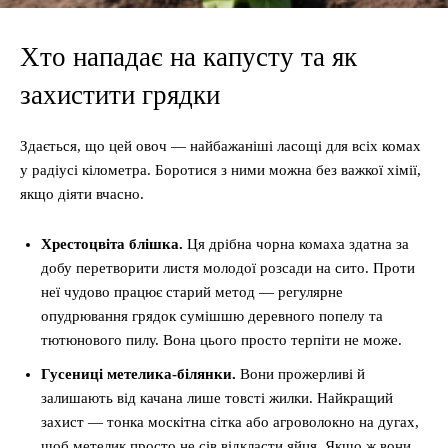
Хто нападає на капусту та як
захистити грядки
Здається, що цей овоч — найбажаніші ласощі для всіх комах
у радіусі кілометра. Боротися з ними можна без важкої хімії,
якщо діяти вчасно.
Хрестоцвіта блішка.
Ця дрібна чорна комаха здатна за
добу перетворити листя молодої розсади на сито. Проти
неї чудово працює старий метод — регулярне
опудрювання грядок сумішшю деревного попелу та
тютюнового пилу. Вона цього просто терпіти не може.
Гусениці метелика-білянки.
Вони прожерливі й
залишають від качана лише товсті жилки. Найкращий
захист — тонка москітна сітка або агроволокно на дугах,
щоб метелик просто не сів відкласти яйця. Якщо ж вони