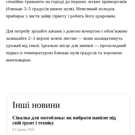
спокійно тримають на городі до перших легких приморозків
(близько 3–5 градусів нижче нуля). Невеликий холодок
прибирає з листя зайву гіркоту і робить його цукровим.
Для погребу зрізайте качани з довгою кочергою і обов’язково
залишайте 2–3 верхні зелені листки — вони захищатимуть
урожай від гнилі. Ідеальне місце для зимівлі — прохолодний
підвал із температурою близько нуля градусів та хорошою
вентиляцією.
Інші новини
Сівалка для мотоблока: як вибрати навісне під
свій ґрунт і техніку
8 Серпня 2026