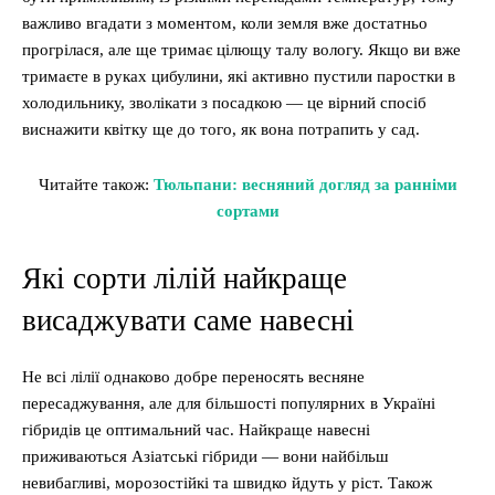
важливо вгадати з моментом, коли земля вже достатньо
прогрілася, але ще тримає цілющу талу вологу. Якщо ви вже
тримаєте в руках цибулини, які активно пустили паростки в
холодильнику, зволікати з посадкою — це вірний спосіб
виснажити квітку ще до того, як вона потрапить у сад.
Читайте також:
Тюльпани: весняний догляд за ранніми
сортами
Які сорти лілій найкраще
висаджувати саме навесні
Не всі лілії однаково добре переносять весняне
пересаджування, але для більшості популярних в Україні
гібридів це оптимальний час. Найкраще навесні
приживаються Азіатські гібриди — вони найбільш
невибагливі, морозостійкі та швидко йдуть у ріст. Також