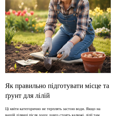
Як правильно підготувати місце та
ґрунт для лілій
Ці квіти категорично не терплять застою води. Якщо на
вашій ділянці після дощу довго стоять калюжі, лілії там