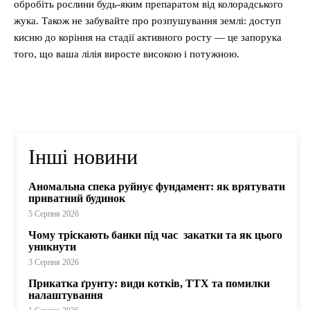
обробіть рослини будь-яким препаратом від колорадського
жука. Також не забувайте про розпушування землі: доступ
кисню до коріння на стадії активного росту — це запорука
того, що ваша лілія виросте високою і потужною.
Інші новини
Аномальна спека руйнує фундамент: як врятувати
приватний будинок
5 Серпня 2026
Чому тріскають банки під час закатки та як цього
уникнути
3 Серпня 2026
Прикатка ґрунту: види котків, ТТХ та помилки
налаштування