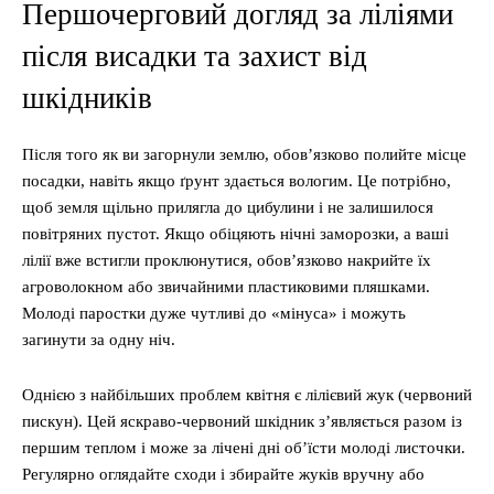
Першочерговий догляд за ліліями
після висадки та захист від
шкідників
Після того як ви загорнули землю, обов’язково полийте місце
посадки, навіть якщо ґрунт здається вологим. Це потрібно,
щоб земля щільно прилягла до цибулини і не залишилося
повітряних пустот. Якщо обіцяють нічні заморозки, а ваші
лілії вже встигли проклюнутися, обов’язково накрийте їх
агроволокном або звичайними пластиковими пляшками.
Молоді паростки дуже чутливі до «мінуса» і можуть
загинути за одну ніч.
Однією з найбільших проблем квітня є лілієвий жук (червоний
пискун). Цей яскраво-червоний шкідник з’являється разом із
першим теплом і може за лічені дні об’їсти молоді листочки.
Регулярно оглядайте сходи і збирайте жуків вручну або