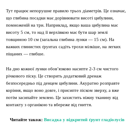
Тут працює непорушне правило трьох діаметрів. Це означає,
що глибина посадки має дорівнювати висоті цибулини,
помноженій на три. Наприклад, якщо ваша цибулина має
висоту 5 см, то над її верхівкою має бути шар землі
товщиною 10 см (загальна глибина лунки — 15 см). На
важких глинистих ґрунтах садіть трохи мілкіше, на легких
піщаних — глибше.
На дно кожної лунки обов’язково насипте 2-3 см чистого
річкового піску. Це створить додатковий дренаж
безпосередньо під денцем цибулини. Акуратно розправте
коріння, якщо воно довге, і присипте піском зверху, а вже
потім засипайте землею. Це захистить ніжну тканину від
контакту з органікою та вбереже від гниття.
Читайте також:
Висадка у відкритий ґрунт гладіолусів