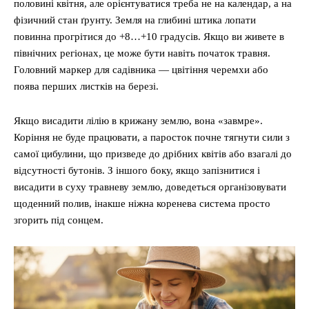
половині квітня, але орієнтуватися треба не на календар, а на
фізичний стан ґрунту. Земля на глибині штика лопати
повинна прогрітися до +8…+10 градусів. Якщо ви живете в
північних регіонах, це може бути навіть початок травня.
Головний маркер для садівника — цвітіння черемхи або
поява перших листків на березі.
Якщо висадити лілію в крижану землю, вона «завмре».
Коріння не буде працювати, а паросток почне тягнути сили з
самої цибулини, що призведе до дрібних квітів або взагалі до
відсутності бутонів. З іншого боку, якщо запізнитися і
висадити в суху травневу землю, доведеться організовувати
щоденний полив, інакше ніжна коренева система просто
згорить під сонцем.