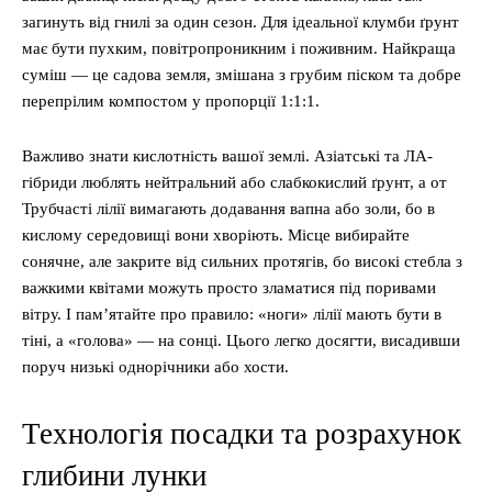
загинуть від гнилі за один сезон. Для ідеальної клумби ґрунт
має бути пухким, повітропроникним і поживним. Найкраща
суміш — це садова земля, змішана з грубим піском та добре
перепрілим компостом у пропорції 1:1:1.
Важливо знати кислотність вашої землі. Азіатські та ЛА-
гібриди люблять нейтральний або слабкокислий ґрунт, а от
Трубчасті лілії вимагають додавання вапна або золи, бо в
кислому середовищі вони хворіють. Місце вибирайте
сонячне, але закрите від сильних протягів, бо високі стебла з
важкими квітами можуть просто зламатися під поривами
вітру. І пам’ятайте про правило: «ноги» лілії мають бути в
тіні, а «голова» — на сонці. Цього легко досягти, висадивши
поруч низькі однорічники або хости.
Технологія посадки та розрахунок
глибини лунки