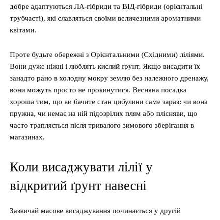
добре адаптуються ЛА-гібриди та ВІД-гібриди (орієнтальні
трубчасті), які славляться своїми величезними ароматними
квітами.
Проте будьте обережні з Орієнтальними (Східними) ліліями.
Вони дуже ніжні і люблять кислий ґрунт. Якщо висадити їх
занадто рано в холодну мокру землю без належного дренажу,
вони можуть просто не прокинутися. Весняна посадка
хороша тим, що ви бачите стан цибулини саме зараз: чи вона
пружна, чи немає на ній підозрілих плям або плісняви, що
часто трапляється після тривалого зимового зберігання в
магазинах.
Коли висаджувати лілії у
відкритий ґрунт навесні
Зазвичай масове висаджування починається у другій