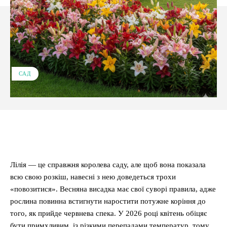
САД
Facebook
X
Pinterest
WhatsApp
Лілія — це справжня королева саду, але щоб вона показала
всю свою розкіш, навесні з нею доведеться трохи
«повозитися». Весняна висадка має свої суворі правила, адже
рослина повинна встигнути наростити потужне коріння до
того, як прийде червнева спека. У 2026 році квітень обіцяє
бути примхливим, із різкими перепадами температур, тому