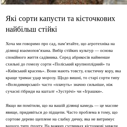
Які сорти капусти та кісточкових
найбільш стійкі
Хоча ми говоримо про сад, пам’ятайте, що агротехніка на
ділянці взаємопов’язана. Вибір стійких культур — основа
спокійного життя садівника. Серед абрикосів найменше
схильні до гомозу сорти «Поліський крупноплідний» та
«Київський красень». Вони мають товсту, еластичну кору, яка
краще тримає удар морозу. Щодо вишні, то старі сорти типу
«Володимирської» часто «плачуть» значно сильніше, ніж
сучасні гібриди на кшталт «Зустрічі» чи «Іграшки».
Якщо ви помітили, що на вашій ділянці камедь — це масове
явище, придивіться до підщепи. Часто проблема в тому, що
сортове дерево щеплене на слабку дичку, яка не витримує
вашого типу ґрунту. На важких суглинках кісточкові завжди