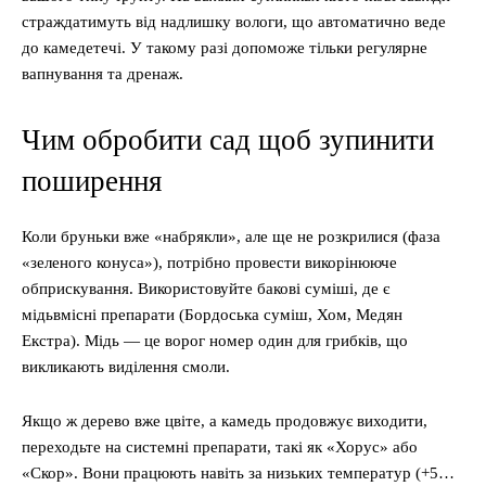
страждатимуть від надлишку вологи, що автоматично веде
до камедетечі. У такому разі допоможе тільки регулярне
вапнування та дренаж.
Чим обробити сад щоб зупинити
поширення
Коли бруньки вже «набрякли», але ще не розкрилися (фаза
«зеленого конуса»), потрібно провести викорінююче
обприскування. Використовуйте бакові суміші, де є
мідьвмісні препарати (Бордоська суміш, Хом, Медян
Екстра). Мідь — це ворог номер один для грибків, що
викликають виділення смоли.
Якщо ж дерево вже цвіте, а камедь продовжує виходити,
переходьте на системні препарати, такі як «Хорус» або
«Скор». Вони працюють навіть за низьких температур (+5…