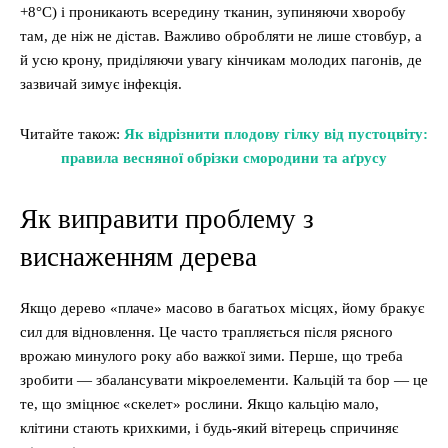
+8°C) і проникають всередину тканин, зупиняючи хворобу
там, де ніж не дістав. Важливо обробляти не лише стовбур, а
й усю крону, приділяючи увагу кінчикам молодих пагонів, де
зазвичай зимує інфекція.
Читайте також:
Як відрізнити плодову гілку від пустоцвіту:
правила весняної обрізки смородини та аґрусу
Як виправити проблему з
виснаженням дерева
Якщо дерево «плаче» масово в багатьох місцях, йому бракує
сил для відновлення. Це часто трапляється після рясного
врожаю минулого року або важкої зими. Перше, що треба
зробити — збалансувати мікроелементи. Кальцій та бор — це
те, що зміцнює «скелет» рослини. Якщо кальцію мало,
клітини стають крихкими, і будь-який вітерець спричиняє