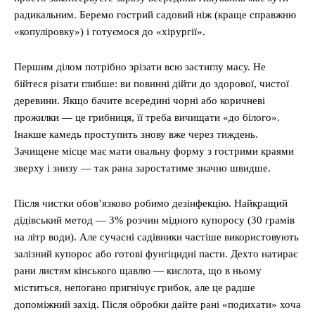
радикальним. Беремо гострий садовий ніж (краще справжню
«копуліровку») і готуємося до «хірургії».
Першим ділом потрібно зрізати всю застиглу масу. Не
бійтеся різати глибше: ви повинні дійти до здорової, чистої
деревини. Якщо бачите всередині чорні або коричневі
прожилки — це грибниця, її треба вичищати «до білого».
Інакше камедь проступить знову вже через тиждень.
Зачищене місце має мати овальну форму з гострими краями
зверху і знизу — так рана заростатиме значно швидше.
Після чистки обов’язково робимо дезінфекцію. Найкращий
дідівський метод — 3% розчин мідного купоросу (30 грамів
на літр води). Але сучасні садівники частіше використовують
залізний купорос або готові фунгіцидні пасти. Дехто натирає
рани листям кінського щавлю — кислота, що в ньому
міститься, непогано пригнічує грибок, але це радше
допоміжний захід. Після обробки дайте рані «подихати» хоча