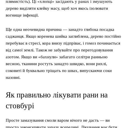
плямистість). Ці «хлопці» засідають у ранах і змушують
дерево виділяти клейку масу, щоб хоч якось ізолювати
вогнище інфекції.
Ще одна неочевидна причина — занадто глибока посадка
саджанця. Якщо коренева шийка заглиблена, дерево постійно
перебуває в стресі, кора внизу підпріває, і гомоз починається
від самої землі. Також не забувайте про перегодовування
азотом. Якщо ви «бахнули» забагато селітри ранньою
весною, тканини ростуть занадто швидко, вони рихлі,
соковиті й буквально тріщать по швах, випускаючи соки
назовні.
Як правильно лікувати рани на
стовбурі
Просте замазування смоли варом нічого не дасть — ви
просто законсервуєте заразу всередині. Лікування має бути