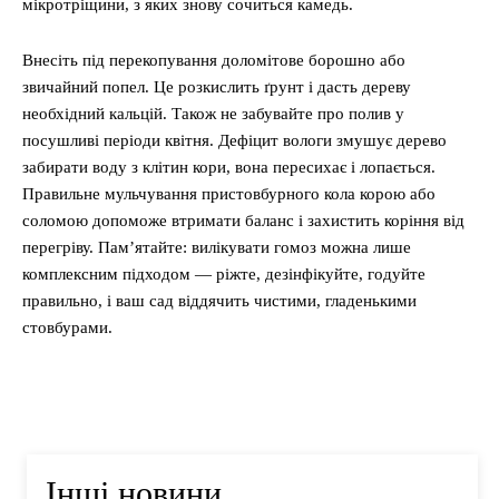
мікротріщини, з яких знову сочиться камедь.
Внесіть під перекопування доломітове борошно або
звичайний попел. Це розкислить ґрунт і дасть дереву
необхідний кальцій. Також не забувайте про полив у
посушливі періоди квітня. Дефіцит вологи змушує дерево
забирати воду з клітин кори, вона пересихає і лопається.
Правильне мульчування пристовбурного кола корою або
соломою допоможе втримати баланс і захистить коріння від
перегріву. Пам’ятайте: вилікувати гомоз можна лише
комплексним підходом — ріжте, дезінфікуйте, годуйте
правильно, і ваш сад віддячить чистими, гладенькими
стовбурами.
Інші новини