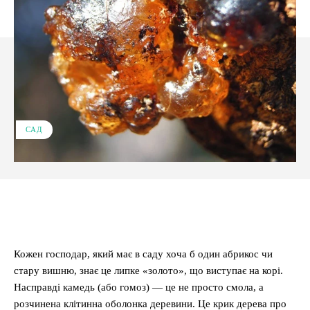
САД
Facebook
X
Pinterest
WhatsApp
Кожен господар, який має в саду хоча б один абрикос чи
стару вишню, знає це липке «золото», що виступає на корі.
Насправді камедь (або гомоз) — це не просто смола, а
розчинена клітинна оболонка деревини. Це крик дерева про