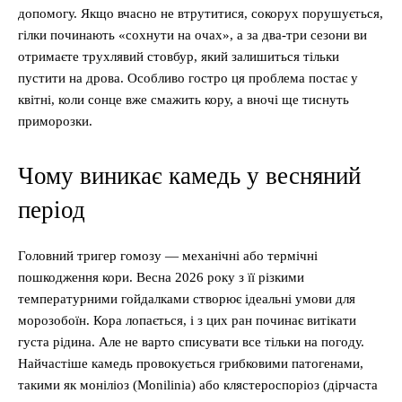
допомогу. Якщо вчасно не втрутитися, сокорух порушується,
гілки починають «сохнути на очах», а за два-три сезони ви
отримаєте трухлявий стовбур, який залишиться тільки
пустити на дрова. Особливо гостро ця проблема постає у
квітні, коли сонце вже смажить кору, а вночі ще тиснуть
приморозки.
Чому виникає камедь у весняний
період
Головний тригер гомозу — механічні або термічні
пошкодження кори. Весна 2026 року з її різкими
температурними гойдалками створює ідеальні умови для
морозобоїн. Кора лопається, і з цих ран починає витікати
густа рідина. Але не варто списувати все тільки на погоду.
Найчастіше камедь провокується грибковими патогенами,
такими як моніліоз (Monilinia) або клястероспоріоз (дірчаста