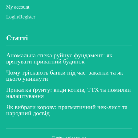
My account
Login/Register
Статті
Аномальна спека руйнує фундамент: як
врятувати приватний будинок
Чому тріскають банки під час закатки та як
цього уникнути
Прикатка ґрунту: види котків, ТТХ та помилки
налаштування
Як вибрати корову: прагматичний чек-лист та
народний досвід
© agrogazda.com.ua