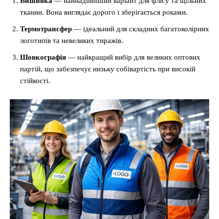
Вишивка
— найнадійніший варіант для флісу та щільних
тканин. Вона виглядає дорого і зберігається роками.
Термотрансфер
— ідеальний для складних багатоколірних
логотипів та невеликих тиражів.
Шовкографія
— найкращий вибір для великих оптових
партій, що забезпечує низьку собівартість при високій
стійкості.