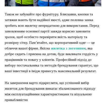
Також не забувайте про фурнітуру. Блискавки, кнопки та
затяжки мають бути надійної якості, адже поломка замка
зробить всю жилетку непридатною для використання. Перед
замовленням основної партії завжди корисно замовити
зразок, щоб особисто перевірити якість матеріалу та
розмірну сітку. Пам’ятайте, що корпоративний одяг — це
обличчя вашої фірми. Якісна
жилетка з логотипом
, яка
добре сидить і приємна на дотик, буде викликати гордість у
працівників та повагу у клієнтів. Професійний підхід до
вибору постачальника та методів брендування гарантує, що
ваші інвестиції в імідж принесуть максимальний результат.
На завершення варто підкреслити, що успішний вибір
жилеток для брендування вимагає збалансованого підходу
між експлуатаційними характеристиками та візуальною
привабливістю