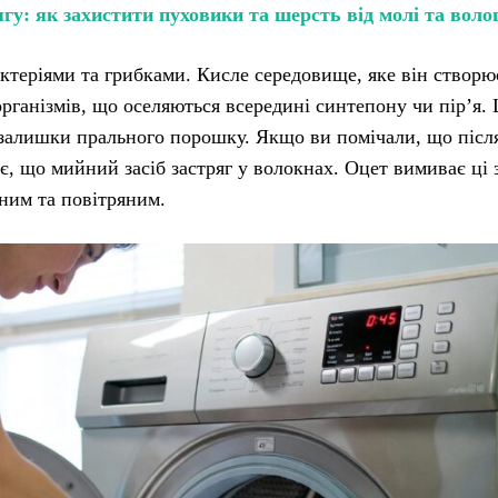
гу: як захистити пуховики та шерсть від молі та воло
актеріями та грибками. Кисле середовище, яке він створю
організмів, що оселяються всередині синтепону чи пір’я.
 залишки прального порошку. Якщо ви помічали, що післ
є, що мийний засіб застряг у волокнах. Оцет вимиває ці
ним та повітряним.