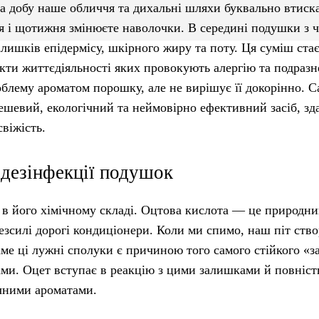
а добу наше обличчя та дихальні шляхи буквально втиск
я і щотижня змінюєте наволочки. В середині подушки з 
алишків епідермісу, шкірного жиру та поту. Ця суміш ста
кти життєдіяльності яких провокують алергію та подраз
блему ароматом порошку, але не вирішує її докорінно. С
ешевий, екологічний та неймовірно ефективний засіб, зд
віжість.
 дезінфекції подушок
 в його хімічному складі. Оцтова кислота — це природн
безсилі дорогі кондиціонери. Коли ми спимо, наш піт ств
е ці лужні сполуки є причиною того самого стійкого «з
ами. Оцет вступає в реакцію з цими залишками й повніст
учними ароматами.