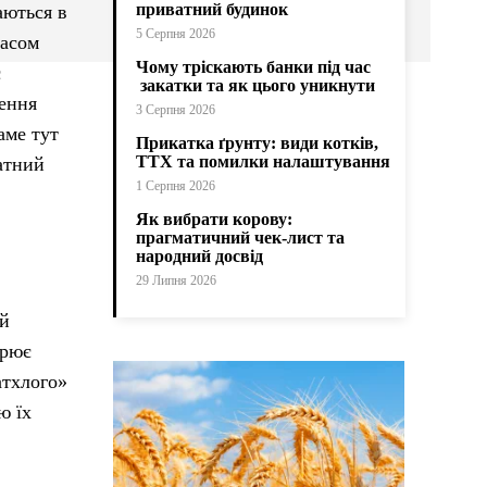
приватний будинок
аються в
5 Серпня 2026
часом
Чому тріскають банки під час
є
закатки та як цього уникнути
нення
3 Серпня 2026
аме тут
Прикатка ґрунту: види котків,
ТТХ та помилки налаштування
атний
1 Серпня 2026
Як вибрати корову:
прагматичний чек-лист та
народний досвід
29 Липня 2026
ий
орює
атхлого»
ю їх