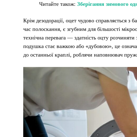
Читайте також:
Зберігання зимового одя
Крім дезодорації, оцет чудово справляється з б
час полоскання, є згубним для більшості мікро
технічна перевага — здатність оцту розчиняти
подушка стає важкою або «дубовою», це означа
до останньої краплі, роблячи наповнювач пруж