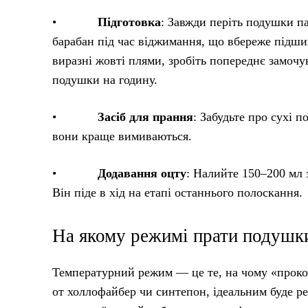
•
Підготовка
: Завжди періть подушки па
барабан під час віджимання, що вбереже підши
виразні жовті плями, зробіть попереднє замочу
подушки на годину.
•
Засіб для прання
: Забудьте про сухі 
вони краще вимиваються.
•
Додавання оцту
: Налийте 150–200 мл 
Він піде в хід на етапі останнього полоскання.
На якому режимі прати подушки
Температурний режим — це те, на чому «прокол
от холлофайбер чи синтепон, ідеальним буде р