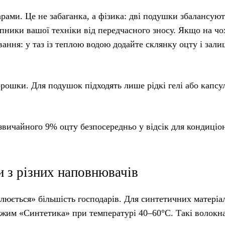
рами. Це не забаганка, а фізика: дві подушки збалансуют
пники вашої техніки від передчасного зносу. Якщо на чо
вання: у таз із теплою водою додайте склянку оцту і зали
порошки. Для подушок підходять лише рідкі гелі або капсу
звичайного 9% оцту безпосередньо у відсік для кондиціо
 з різних наповнювачів
юється» більшість господарів. Для синтетичних матеріал
ежим «Синтетика» при температурі 40–60°C. Такі волокна