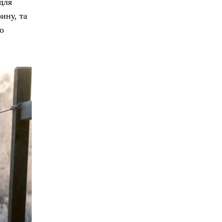
для
ину, та
о