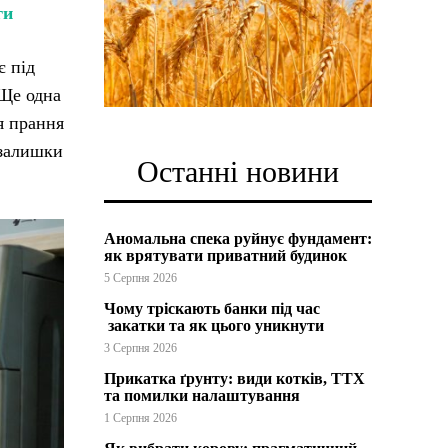
ги
є під
 Ще одна
я прання
 залишки
Останні новини
Аномальна спека руйнує фундамент:
як врятувати приватний будинок
5 Серпня 2026
Чому тріскають банки під час
закатки та як цього уникнути
3 Серпня 2026
Прикатка ґрунту: види котків, ТТХ
та помилки налаштування
1 Серпня 2026