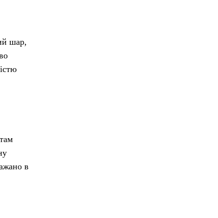
ий шар,
во
ністю
 там
ну
бажано в