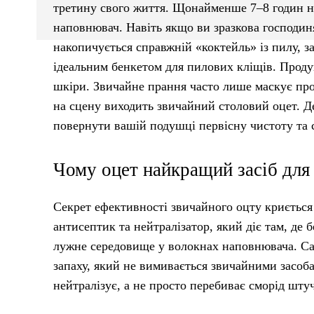
третину свого життя. Щонайменше 7–8 годин н
наповнювач. Навіть якщо ви зразкова господин
накопичується справжній «коктейль» із пилу, з
ідеальним бенкетом для пилових кліщів. Проду
шкіри. Звичайне прання часто лише маскує про
на сцену виходить звичайний столовий оцет. Д
повернути вашій подушці первісну чистоту та с
Чому оцет найкращий засіб для
Секрет ефективності звичайного оцту криється
антисептик та нейтралізатор, який діє там, де 
лужне середовище у волокнах наповнювача. Сам
запаху, який не вимивається звичайними засоб
нейтралізує, а не просто перебиває сморід шт