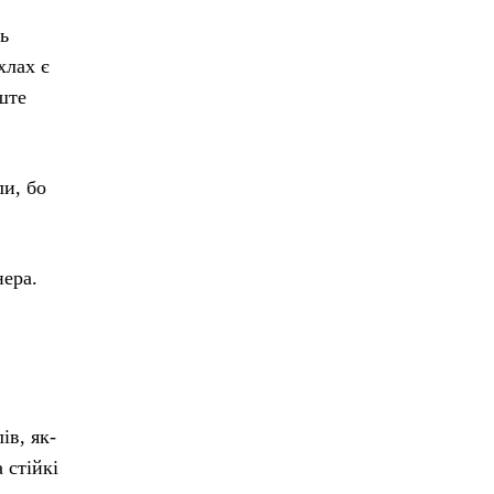
ь
хлах є
ште
ли, бо
нера.
ів, як-
 стійкі