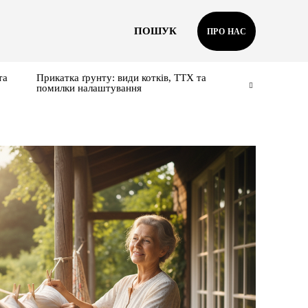
ПОШУК
ПРО НАС
та
Прикатка ґрунту: види котків, ТТХ та
помилки налаштування