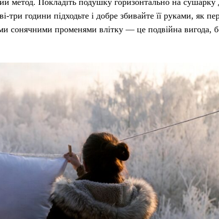
й метод. Покладіть подушку горизонтально на сушарку 
і-три години підходьте і добре збивайте її руками, як пер
ми сонячними променями влітку — це подвійна вигода, б