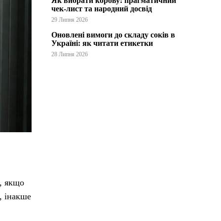
Як вибрати корову: прагматичний
чек-лист та народний досвід
29 Липня 2026
Оновлені вимоги до складу соків в
Україні: як читати етикетки
28 Липня 2026
, якщо
, інакше