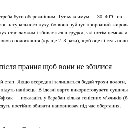
) треба бути обережнішим. Тут максимум — 30–40°C на
рог натурального пуху, бо вона руйнує природний жиров
пух стає ламким і збивається в грудки, які потім неможли
ового полоскання (краще 2–3 рази), щоб оцет і гель пов
ісля прання щоб вони не збилися
й етап. Якщо всередині залишиться бодай трохи вологи,
я підуть нанівець. В ідеалі варто використовувати сушиль
фхак — покладіть у барабан кілька тенісних м’ячиків (
дуть постійно збивати наповнювач під час обертання,