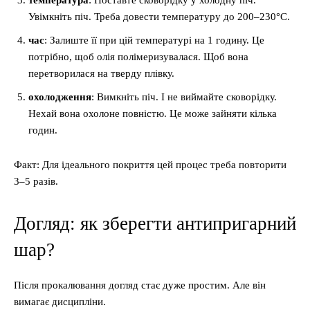
температура
: Поставте сковорідку у холодну піч.
Увімкніть піч. Треба довести температуру до 200–230°C.
час
: Залиште її при цій температурі на 1 годину. Це
потрібно, щоб олія полімеризувалася. Щоб вона
перетворилася на тверду плівку.
охолодження
: Вимкніть піч. І не виймайте сковорідку.
Нехай вона охолоне повністю. Це може зайняти кілька
годин.
Факт: Для ідеального покриття цей процес треба повторити
3–5 разів.
Догляд: як зберегти антипригарний
шар?
Після прокалювання догляд стає дуже простим. Але він
вимагає дисципліни.