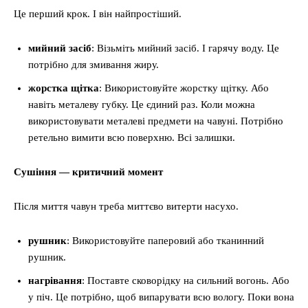
Це перший крок. І він найпростіший.
мийний засіб
: Візьміть мийний засіб. І гарячу воду. Це
потрібно для змивання жиру.
жорстка щітка
: Використовуйте жорстку щітку. Або
навіть металеву губку. Це єдиний раз. Коли можна
використовувати металеві предмети на чавуні. Потрібно
ретельно вимити всю поверхню. Всі залишки.
Сушіння — критичний момент
Після миття чавун треба миттєво витерти насухо.
рушник
: Використовуйте паперовий або тканинний
рушник.
нагрівання
: Поставте сковорідку на сильний вогонь. Або
у піч. Це потрібно, щоб випарувати всю вологу. Поки вона