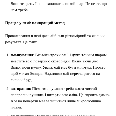
Вони згорять. І вони залишать липкий шар. Це не те, що
нам треба.
Процес у печі: найкращий метод
Прокалювання в печі дає найбільш рівномірний та якісний
результат. Це факт.
змащування
: Візьміть трохи олії. І дуже тонким шаром
змастіть всю поверхню сковорідки. Включаючи дно.
Включаючи ручку. Увага: олії має бути мінімум. Просто
щоб метал блищав. Надлишок олії перетвориться на
липкий бруд.
витирання
: Після змащування треба взяти чистий
паперовий рушник. І витерти всю олію. Це звучить дивно.
Але на поверхні має залишитися лише мікроскопічна
плівка.