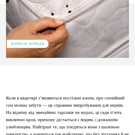
КОРИСНІ ПОРАДИ
Facebook
X
Pinterest
WhatsApp
Коли в квартирі з’являються постільні клопи, про спокійний
сон можна забути — це справжнє випробування для нервів.
На відміну від звичайних тарганів чи мурах, ці гади п’ють
виключно кров, причому дістається і людям, і домашнім
улюбленцям. Найгірше те, що плодяться вони з шаленою
швидкістю, а ховаються так майстерно, що без ліхтарика й не