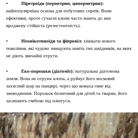
•
Піретроїди (перметрин, циперметрин):
найпопулярніша основа для побутових спреїв. Вони
ефективні, проте сучасні клопи часто мають до них
вроджену стійкість (резистентність).
•
Неонікотиноїди та фіпроніл
: хімікати нового
покоління, які чудово знищують навіть тих шкідників, на яких
не діють звичайні отрути.
•
Еко-порошки (діатоміт):
натуральна діатомова
земля. Вона не отруює клопа, а руйнує його восковий
захисний шар на панцирі, через що комаха гине від
зневоднення. Порошок безпечний для дітей та тварин, його
засипають глибоко під плінтуси.