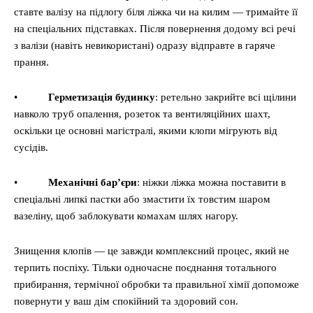
ставте валізу на підлогу біля ліжка чи на килим — тримайте її
на спеціальних підставках. Після повернення додому всі речі
з валізи (навіть невикористані) одразу відправте в гаряче
прання.
•
Герметизація будинку
: ретельно закрийте всі щілини
навколо труб опалення, розеток та вентиляційних шахт,
оскільки це основні магістралі, якими клопи мігрують від
сусідів.
•
Механічні бар’єри
: ніжки ліжка можна поставити в
спеціальні липкі пастки або змастити їх товстим шаром
вазеліну, щоб заблокувати комахам шлях нагору.
Знищення клопів — це завжди комплексний процес, який не
терпить поспіху. Тільки одночасне поєднання тотального
прибирання, термічної обробки та правильної хімії допоможе
повернути у ваш дім спокійний та здоровий сон.