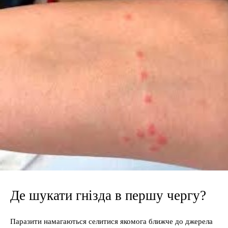
Де шукати гнізда в першу чергу?
Паразити намагаються селитися якомога ближче до джерела