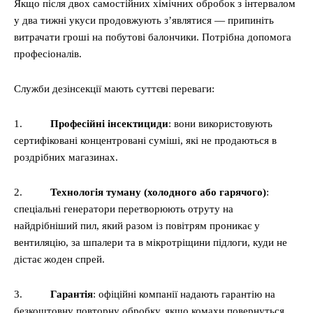
Якщо після двох самостійних хімічних обробок з інтервалом
у два тижні укуси продовжують з’являтися — припиніть
витрачати гроші на побутові балончики. Потрібна допомога
професіоналів.
Служби дезінсекції мають суттєві переваги:
1.
Професійні інсектициди
: вони використовують
сертифіковані концентровані суміші, які не продаються в
роздрібних магазинах.
2.
Технологія туману (холодного або гарячого)
:
спеціальні генератори перетворюють отруту на
найдрібніший пил, який разом із повітрям проникає у
вентиляцію, за шпалери та в мікротріщини підлоги, куди не
дістає жоден спрей.
3.
Гарантія
: офіційні компанії надають гарантію на
безкоштовну повторну обробку, якщо комахи повернуться