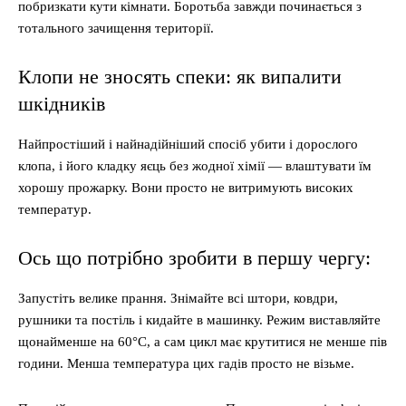
побризкати кути кімнати. Боротьба завжди починається з
тотального зачищення території.
Клопи не зносять спеки: як випалити
шкідників
Найпростіший і найнадійніший спосіб убити і дорослого
клопа, і його кладку яєць без жодної хімії — влаштувати їм
хорошу прожарку. Вони просто не витримують високих
температур.
Ось що потрібно зробити в першу чергу:
Запустіть велике прання. Знімайте всі штори, ковдри,
рушники та постіль і кидайте в машинку. Режим виставляйте
щонайменше на 60°C, а сам цикл має крутитися не менше пів
години. Менша температура цих гадів просто не візьме.