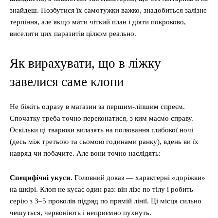
знайдеш. Позбутися їх самотужки важко, знадобиться залізне
терпіння, але якщо мати чіткий план і діяти покроково,
виселити цих паразитів цілком реально.
Як вирахувати, що в ліжку
завелися саме клопи
Не біжіть одразу в магазин за першим-ліпшим спреєм.
Спочатку треба точно переконатися, з ким маємо справу.
Оскільки ці тварюки вилазять на полювання глибокої ночі
(десь між третьою та сьомою годинами ранку), вдень ви їх
навряд чи побачите. Але вони точно наслідять:
Специфічні укуси
. Головний доказ — характерні «доріжки»
на шкірі. Клоп не кусає один раз: він лізе по тілу і робить
серію з 3–5 проколів підряд по прямій лінії. Ці місця сильно
чешуться, червоніють і неприємно пухнуть.