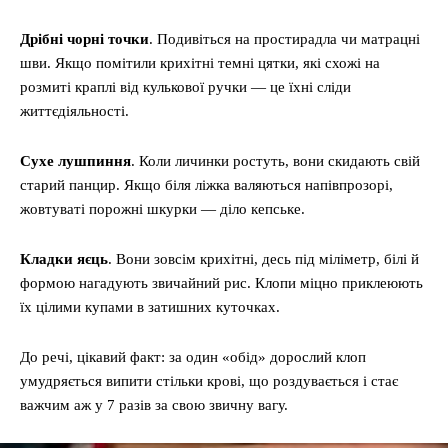
Дрібні чорні точки
. Подивіться на простирадла чи матрацні
шви. Якщо помітили крихітні темні цятки, які схожі на
розмиті краплі від кулькової ручки — це їхні сліди
життєдіяльності.
Сухе лушпиння
. Коли личинки ростуть, вони скидають свій
старий панцир. Якщо біля ліжка валяються напівпрозорі,
жовтуваті порожні шкурки — діло кепське.
Кладки яєць
. Вони зовсім крихітні, десь під міліметр, білі й
формою нагадують звичайний рис. Клопи міцно приклеюють
їх цілими купами в затишних куточках.
До речі, цікавий факт: за один «обід» дорослий клоп
умудряється випити стільки крові, що роздувається і стає
важчим аж у 7 разів за свою звичну вагу.