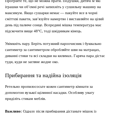
Прогрійте те, що не можна прати. Подушки, дитячі м’які
іграшки чи об’ємні речі запихніть у сушильну машину на
максимум. Якщо сушарки немає — пакуйте все в чорні
сміттєві пакети, зав’язуйте намертво і виставляйте на цілий
день під палюче сонце. Всередині мішка температура має
підскочити вище 48°C, тоді шкідникам кінець.
Увімкніть пару. Беріть потужний пароочисник і буквально
сантиметр за сантиметром обробляйте шви на матрацах,
диванні стики та всі складки на килимах. Гаряча пара дістає
туди, куди не загляне жодне око.
Прибирання та надійна ізоляція
Ретельно пропилососьте кожен сантиметр кімнати за
допомогою вузької щілинної насадки. Особливу увагу
приділіть стикам меблів.
Важливо:
Одразу після прибирання дістаньте мішок із