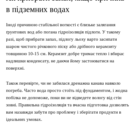
в підземних водах
Іноді причиною стабільної вогкості є близьке залягання
ґрунтових вод або погана гідроізоляція підлоги. У такому
разі, щоб прибрати запах, підлогу льоху варто засипати
шаром чистого річкового піску або дрібного керамзиту
товщиною 10-15 см. Керамзит добре тримає тепло і вбирає
надлишки конденсату, не даючи йому застоюватися на
поверхні.
Також перевірте, чи не забилася дренажна канава навколо
погреба. Часто вода просто стоїть під фундаментом, і жодна
побілка не допоможе, поки ви не відведете вологу від стін
зовні. Правильна гідроізоляція та вчасна підготовка дозволять
вам назавжди забути про проблему і зберігати продукти в
ідеальних умовах.