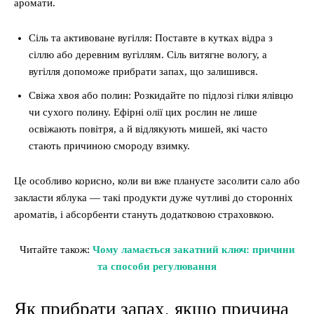
аромати.
Сіль та активоване вугілля: Поставте в кутках відра з
сіллю або деревним вугіллям. Сіль витягне вологу, а
вугілля допоможе прибрати запах, що залишився.
Свіжа хвоя або полин: Розкидайте по підлозі гілки ялівцю
чи сухого полину. Ефірні олії цих рослин не лише
освіжають повітря, а й відлякують мишей, які часто
стають причиною смороду взимку.
Це особливо корисно, коли ви вже плануєте засолити сало або
закласти яблука — такі продукти дуже чутливі до сторонніх
ароматів, і абсорбенти стануть додатковою страховкою.
Читайте також:
Чому ламається закатний ключ: причини
та способи регулювання
Як прибрати запах, якщо причина