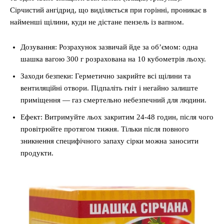
Сірчистий ангідрид, що виділяється при горінні, проникає в
найменші щілини, куди не дістане пензель із вапном.
Дозування: Розрахунок зазвичай йде за об’ємом: одна
шашка вагою 300 г розрахована на 10 кубометрів льоху.
Заходи безпеки: Герметично закрийте всі щілини та
вентиляційні отвори. Підпаліть гніт і негайно залиште
приміщення — газ смертельно небезпечний для людини.
Ефект: Витримуйте льох закритим 24-48 годин, після чого
провітрюйте протягом тижня. Тільки після повного
зникнення специфічного запаху сірки можна заносити
продукти.