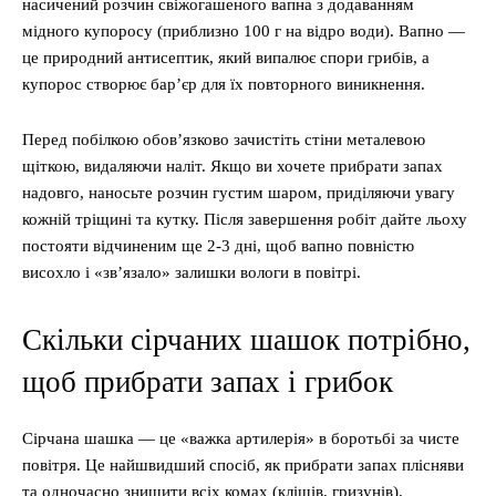
насичений розчин свіжогашеного вапна з додаванням
мідного купоросу (приблизно 100 г на відро води). Вапно —
це природний антисептик, який випалює спори грибів, а
купорос створює бар’єр для їх повторного виникнення.
Перед побілкою обов’язково зачистіть стіни металевою
щіткою, видаляючи наліт. Якщо ви хочете прибрати запах
надовго, наносьте розчин густим шаром, приділяючи увагу
кожній тріщині та кутку. Після завершення робіт дайте льоху
постояти відчиненим ще 2-3 дні, щоб вапно повністю
висохло і «зв’язало» залишки вологи в повітрі.
Скільки сірчаних шашок потрібно,
щоб прибрати запах і грибок
Сірчана шашка — це «важка артилерія» в боротьбі за чисте
повітря. Це найшвидший спосіб, як прибрати запах плісняви
та одночасно знищити всіх комах (кліщів, гризунів).