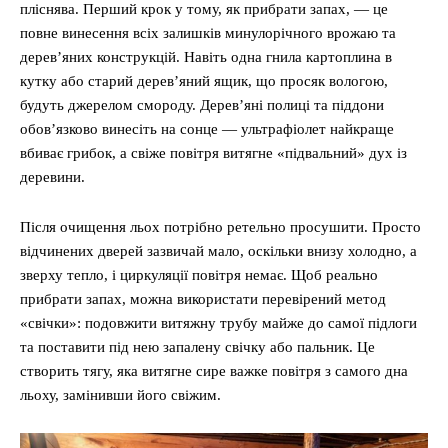
пліснява. Перший крок у тому, як прибрати запах, — це
повне винесення всіх залишків минулорічного врожаю та
дерев’яних конструкцій. Навіть одна гнила картоплина в
кутку або старий дерев’яний ящик, що просяк вологою,
будуть джерелом смороду. Дерев’яні полиці та піддони
обов’язково винесіть на сонце — ультрафіолет найкраще
вбиває грибок, а свіже повітря витягне «підвальний» дух із
деревини.
Після очищення льох потрібно ретельно просушити. Просто
відчинених дверей зазвичай мало, оскільки внизу холодно, а
зверху тепло, і циркуляції повітря немає. Щоб реально
прибрати запах, можна використати перевірений метод
«свічки»: подовжити витяжну трубу майже до самої підлоги
та поставити під нею запалену свічку або пальник. Це
створить тягу, яка витягне сире важке повітря з самого дна
льоху, замінивши його свіжим.