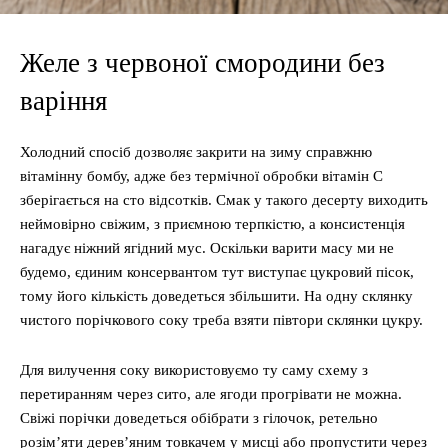
Желе з червоної смородини без
варіння
Холодний спосіб дозволяє закрити на зиму справжню
вітамінну бомбу, адже без термічної обробки вітамін С
зберігається на сто відсотків. Смак у такого десерту виходить
неймовірно свіжим, з приємною терпкістю, а консистенція
нагадує ніжний ягідний мус. Оскільки варити масу ми не
будемо, єдиним консервантом тут виступає цукровий пісок,
тому його кількість доведеться збільшити. На одну склянку
чистого порічкового соку треба взяти півтори склянки цукру.
Для вилучення соку використовуємо ту саму схему з
перетиранням через сито, але ягоди прогрівати не можна.
Свіжі порічки доведеться обібрати з гілочок, ретельно
розім’яти дерев’яним товкачем у мисці або пропустити через