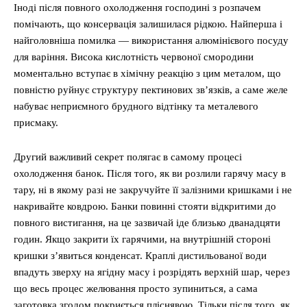
Іноді після повного охолодження господині з розпачем
помічають, що консервація залишилася рідкою. Найперша і
найголовніша помилка — використання алюмінієвого посуду
для варіння. Висока кислотність червоної смородини
моментально вступає в хімічну реакцію з цим металом, що
повністю руйнує структуру пектинових зв’язків, а саме желе
набуває неприємного брудного відтінку та металевого
присмаку.
Другий важливий секрет полягає в самому процесі
охолодження банок. Після того, як ви розлили гарячу масу в
тару, ні в якому разі не закручуйте її залізними кришками і не
накривайте ковдрою. Банки повинні стояти відкритими до
повного вистигання, на це зазвичай іде близько дванадцяти
годин. Якщо закрити їх гарячими, на внутрішній стороні
кришки з’явиться конденсат. Краплі дистильованої води
впадуть зверху на ягідну масу і розрідять верхній шар, через
що весь процес желювання просто зупиниться, а сама
заготовка згодом покриється пліснявою. Тільки після того, як