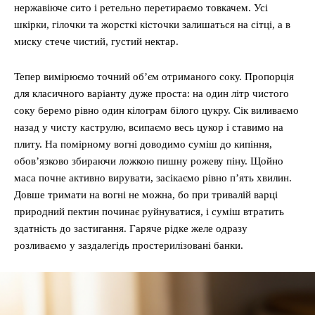
нержавіюче сито і ретельно перетираємо товкачем. Усі
шкірки, гілочки та жорсткі кісточки залишаться на сітці, а в
миску стече чистий, густий нектар.
Тепер вимірюємо точний об’єм отриманого соку. Пропорція
для класичного варіанту дуже проста: на один літр чистого
соку беремо рівно один кілограм білого цукру. Сік виливаємо
назад у чисту каструлю, всипаємо весь цукор і ставимо на
плиту. На помірному вогні доводимо суміш до кипіння,
обов’язково збираючи ложкою пишну рожеву піну. Щойно
маса почне активно вирувати, засікаємо рівно п’ять хвилин.
Довше тримати на вогні не можна, бо при тривалій варці
природний пектин починає руйнуватися, і суміш втратить
здатність до застигання. Гаряче рідке желе одразу
розливаємо у заздалегідь простерилізовані банки.