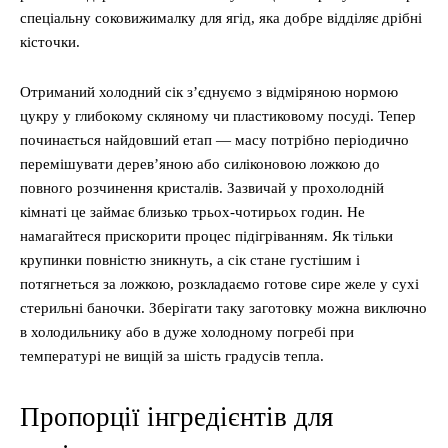
спеціальну соковижималку для ягід, яка добре відділяє дрібні
кісточки.
Отриманий холодний сік з’єднуємо з відміряною нормою
цукру у глибокому скляному чи пластиковому посуді. Тепер
починається найдовший етап — масу потрібно періодично
перемішувати дерев’яною або силіконовою ложкою до
повного розчинення кристалів. Зазвичай у прохолодній
кімнаті це займає близько трьох-чотирьох годин. Не
намагайтеся прискорити процес підігріванням. Як тільки
крупинки повністю зникнуть, а сік стане густішим і
потягнеться за ложкою, розкладаємо готове сире желе у сухі
стерильні баночки. Зберігати таку заготовку можна виключно
в холодильнику або в дуже холодному погребі при
температурі не вищій за шість градусів тепла.
Пропорції інгредієнтів для