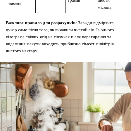
грамів
шести
качки
місяців
Важливе правило для розрахунків:
Завжди відміряйте
цукор саме після того, як вичавили чистий сік. Із одного
кілограма свіжих ягід на гілочках після перетирання та
видалення макухи виходить приблизно сімсот мілілітрів
чистого нектару.