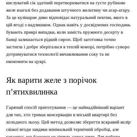
кислуватий сік здатний перетворюватися на густе рубінове
желе взагалі без додавання штучного желатину чи агар-агару.
За це кулінарне диво відповідає натуральний пектин, якого в
цій ягоді з надлишком. Однак навіть у досвідчених господинь
бувають прикрі випадки, коли замість пружного десерту в
банці залишається рідкий сироп. Щоб заготовка точно
застигла і добре зберігалася в теплій коморі, потрібно суворо
дотримуватися технології вичавлювання соку та не
економити на цукрі.
Як варити желе з порічок
п’ятихвилинка
Гарячий спосіб приготування — це найнадійніший варіант
для тих, хто тримає консервацію в міській квартирі без
холодного льоху. Цей метод дозволяє зберегти яскравий колір
свіжої ягоди завдяки мінімальній термічній обробці, але
гарантує, що баночки не зірвуть серед зими. Для роботи