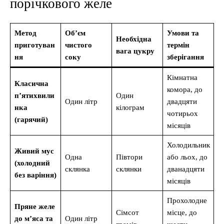
порічкового желе
Метод
Об’єм
Умови та
Необхідна
приготуван
чистого
термін
вага цукру
ня
соку
зберігання
Кімнатна
Класична
комора, до
п’ятихвили
Один
Один літр
двадцяти
нка
кілограм
чотирьох
(гарячий)
місяців
Холодильник
Живий мус
Одна
Півтори
або льох, до
(холодний
склянка
склянки
дванадцяти
без варіння)
місяців
Прохолодне
Пряне желе
Сімсот
місце, до
до м’яса та
Один літр