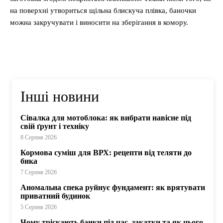
на поверхні утвориться щільна блискуча плівка, баночки
можна закручувати і виносити на зберігання в комору.
Інші новини
Сівалка для мотоблока: як вибрати навісне під
свій ґрунт і техніку
8 Серпня 2026
Кормова суміш для ВРХ: рецепти від теляти до
бика
7 Серпня 2026
Аномальна спека руйнує фундамент: як врятувати
приватний будинок
5 Серпня 2026
Чому тріскають банки під час закатки та як цього