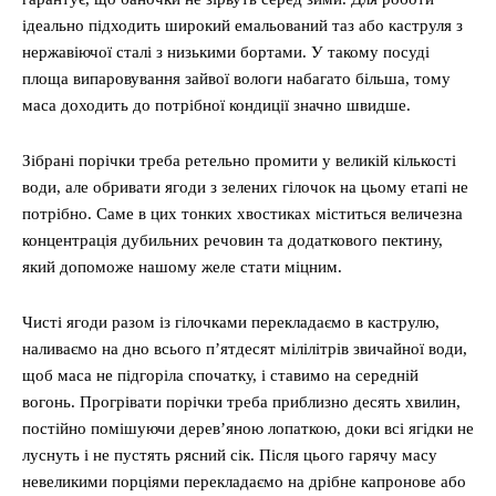
ідеально підходить широкий емальований таз або каструля з
нержавіючої сталі з низькими бортами. У такому посуді
площа випаровування зайвої вологи набагато більша, тому
маса доходить до потрібної кондиції значно швидше.
Зібрані порічки треба ретельно промити у великій кількості
води, але обривати ягоди з зелених гілочок на цьому етапі не
потрібно. Саме в цих тонких хвостиках міститься величезна
концентрація дубильних речовин та додаткового пектину,
який допоможе нашому желе стати міцним.
Чисті ягоди разом із гілочками перекладаємо в каструлю,
наливаємо на дно всього п’ятдесят мілілітрів звичайної води,
щоб маса не підгоріла спочатку, і ставимо на середній
вогонь. Прогрівати порічки треба приблизно десять хвилин,
постійно помішуючи дерев’яною лопаткою, доки всі ягідки не
луснуть і не пустять рясний сік. Після цього гарячу масу
невеликими порціями перекладаємо на дрібне капронове або