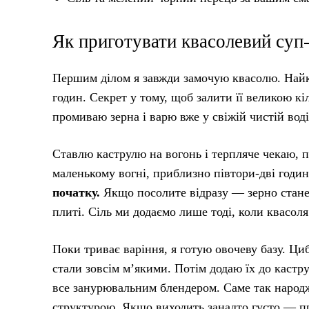
Як приготувати квасолевий суп
Першим ділом я завжди замочую квасолю. Найкр
годин. Секрет у тому, щоб залити її великою кі
промиваю зерна і варю вже у свіжій чистій воді
Ставлю каструлю на вогонь і терпляче чекаю, 
маленькому вогні, приблизно півтори-дві годи
початку.
Якщо посолите відразу — зерно стане 
плиті. Сіль ми додаємо лише тоді, коли квасоля
Поки триває варіння, я готую овочеву базу. Ц
стали зовсім м’якими. Потім додаю їх до кастр
все занурювальним блендером. Саме так народ
структурою. Якщо виходить занадто густо — пр