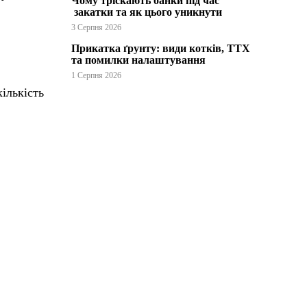
Чому тріскають банки під час
закатки та як цього уникнути
3 Серпня 2026
Прикатка ґрунту: види котків, ТТХ
та помилки налаштування
1 Серпня 2026
ількість