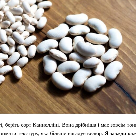
, беріть сорт Каннелліні. Вона дрібніша і має зовсім тон
римати текстуру, яка більше нагадує велюр. Я завжди каж