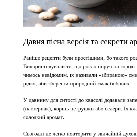
Давня пісна версія та секрети а
Раніше рецепти були простішими, бо такого роз
Використовували те, що росло поруч на городі
чимось невідомим, їх називали «збираною» сме
рідко, аби зберегти природний смак бобових.
У давнину для ситості до квасолі додавали зап
(пастернак), корінь петрушки або селери. Їх кл
солодкий аромат.
Сьогодні це легко повторити у звичайній духов