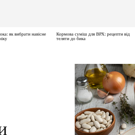
ока: як вибрати навісне
Кормова суміш для ВРХ: рецепти від
ніку
теляти до бика
и