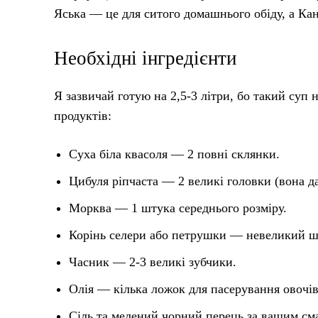
Яська — це для ситого домашнього обіду, а Кан
Необхідні інгредієнти
Я зазвичай готую на 2,5-3 літри, бо такий суп 
продуктів:
Суха біла квасоля — 2 повні склянки.
Цибуля ріпчаста — 2 великі головки (вона да
Морква — 1 штука середнього розміру.
Корінь селери або петрушки — невеликий шм
Часник — 2-3 великі зубчики.
Олія — кілька ложок для пасерування овочів
Сіль та мелений чорний перець за вашим см