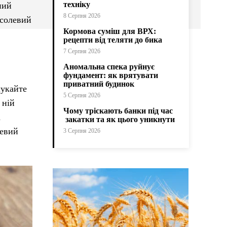
техніку
ний
8 Серпня 2026
асолевий
Кормова суміш для ВРХ:
рецепти від теляти до бика
7 Серпня 2026
Аномальна спека руйнує
фундамент: як врятувати
приватний будинок
шукайте
5 Серпня 2026
 ній
Чому тріскають банки під час
а
закатки та як цього уникнути
левий
3 Серпня 2026