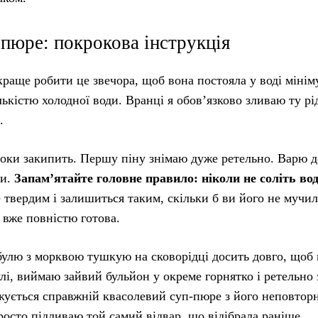
-пюре: покрокова інструкція
аще робити це звечора, щоб вона постояла у воді мінім
лькістю холодної води. Вранці я обов’язково зливаю ту рі
.
поки закипить. Першу піну знімаю дуже ретельно. Варю д
ни.
Запам’ятайте головне правило: ніколи не соліть вод
твердим і залишиться таким, скільки б ви його не мучил
 вже повністю готова.
ибулю з морквою тушкую на сковорідці досить довго, щоб
улі, виймаю зайвий бульйон у окреме горнятко і ретельно
жується справжній квасолевий суп-пюре з його неповтор
осто підливаю той самий відвар, що відібрала раніше.