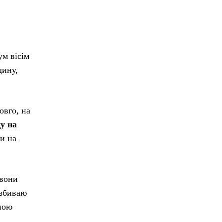
ум вісім
дину,
овго, на
у на
и на
 вони
 збиваю
ною