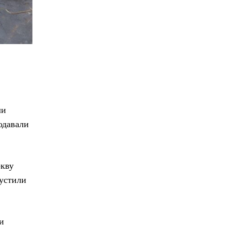
ли
одавали
ркву
пустили
и