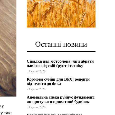
Останні новини
Сівалка для мотоблока: як вибрати
навісне під свій ґрунт і техніку
8 Серпня 2026
Кормова суміш для ВРХ: рецепти
від теляти до бика
7 Серпня 2026
Аномальна спека руйнує фундамент:
як врятувати приватний будинок
ку
5 Серпня 2026
у так: