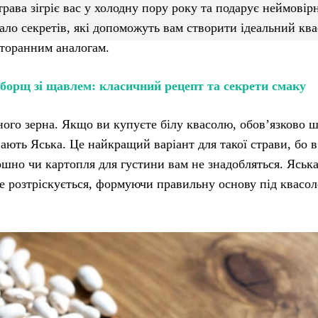
рава зігріє вас у холодну пору року та подарує неймовір
ало секретів, які допоможуть вам створити ідеальний кв
сторанним аналогам.
 борщ зі щавлем: класичний рецепт та секрети смаку
ного зерна. Якщо ви купуєте білу квасолю, обов’язково 
ають Яська. Це найкращий варіант для такої страви, бо в
шно чи картопля для густини вам не знадобляться. Яськ
ме розтріскується, формуючи правильну основу під квасо