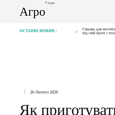
Газда
Агро
Сівалка для мотобл
ОСТАННІ НОВИН :
під свій ґрунт і тех
26 Лютого 2026
Як приготуват