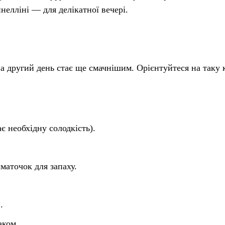
нелліні — для делікатної вечері.
на другий день стає ще смачнішим. Орієнтуйтеся на таку к
є необхідну солодкість).
аточок для запаху.
.
аком.