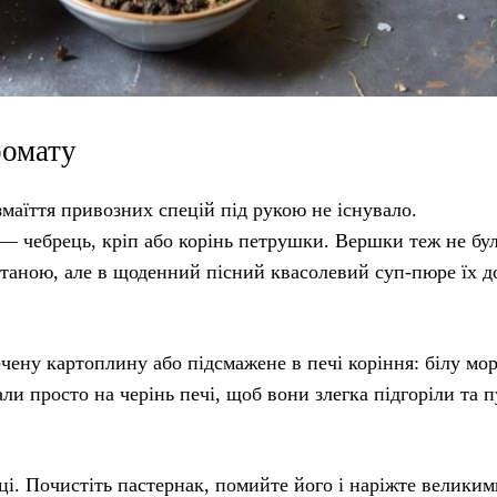
ромату
маїття привозних спецій під рукою не існувало.
 — чебрець, кріп або корінь петрушки. Вершки теж не бу
таною, але в щоденний пісний квасолевий суп-пюре їх д
ечену картоплину або підсмажене в печі коріння: білу мо
али просто на черінь печі, щоб вони злегка підгоріли та 
ці. Почистіть пастернак, помийте його і наріжте великим