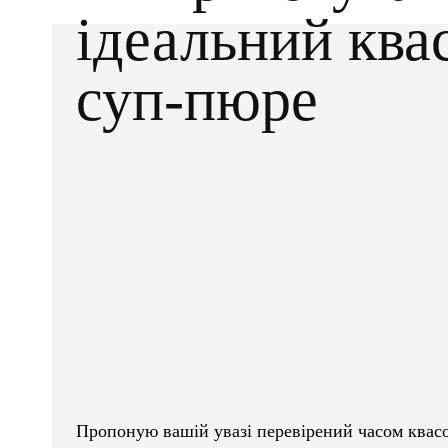
ідеальний ква
суп-пюре
Facebook
X
ПОДІЛІТЬСЯ
Пропоную вашій увазі перевірений часом квас