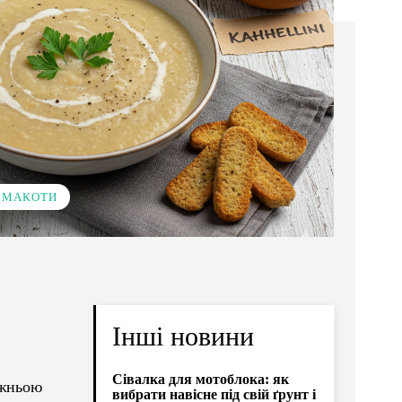
 СМАКОТИ
Інші новини
Сівалка для мотоблока: як
вжньою
вибрати навісне під свій ґрунт і