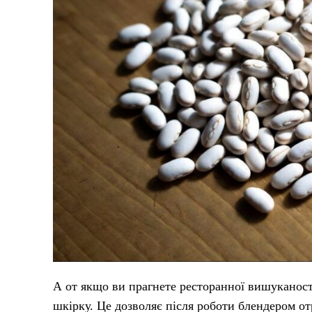
А от якщо ви прагнете ресторанної вишуканості
шкірку. Це дозволяє після роботи блендером от