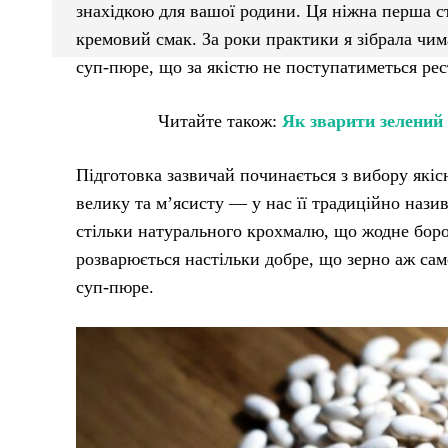
знахідкою для вашої родини. Ця ніжна перша ст
кремовий смак. За роки практики я зібрала чим
суп-пюре, що за якістю не поступатиметься ре
Читайте також:
Як зварити зелений
Підготовка зазвичай починається з вибору якіс
велику та м’ясисту — у нас її традиційно назив
стільки натурального крохмалю, що жодне боро
розварюється настільки добре, що зерно аж са
суп-пюре.