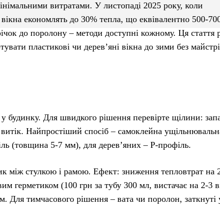
мінімальними витратами. У листопаді 2025 року, коли
 вікна економлять до 30% тепла, що еквівалентно 500-700
річок до поролону – методи доступні кожному. Ця стаття 
тувати пластикові чи дерев’яні вікна до зими без майстрі
 у будинку. Для швидкого рішення перевірте щілини: запа
 є витік. Найпростіший спосіб – самоклейна ущільнювальн
іль (товщина 5-7 мм), для дерев’яних – P-профіль.
тик між стулкою і рамою. Ефект: зниження тепловтрат на 
м герметиком (100 грн за тубу 300 мл, вистачає на 2-3 в
. Для тимчасового рішення – вата чи поролон, заткнуті 