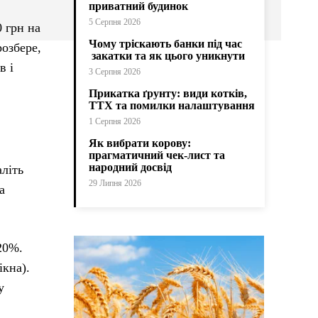
приватний будинок
5 Серпня 2026
 грн на
Чому тріскають банки під час
розбере,
закатки та як цього уникнути
в і
3 Серпня 2026
Прикатка ґрунту: види котків,
ТТХ та помилки налаштування
1 Серпня 2026
Як вибрати корову:
прагматичний чек-лист та
народний досвід
літь
29 Липня 2026
а
20%.
ікна).
у