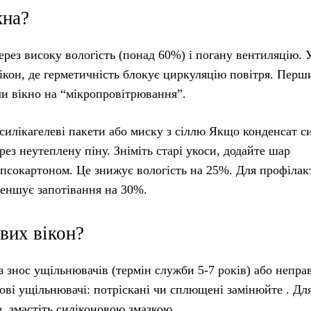
кна?
через високу вологість (понад 60%) і погану вентиляцію. 
ікон, де герметичність блокує циркуляцію повітря. Перш
и вікно на “мікропровітрювання”.
силікагелеві пакети або миску з сіллю Якщо конденсат с
ез неутеплену піну. Зніміть старі укоси, додайте шар
 гіпсокартоном. Це знижує вологість на 25%. Для профіла
меншує запотівання на 30%.
вих вікон?
з знос ущільнювачів (термін служби 5-7 років) або непра
мові ущільнювачі: потріскані чи сплющені замінюйте . Дл
з, змастіть силіконовою змазкою.