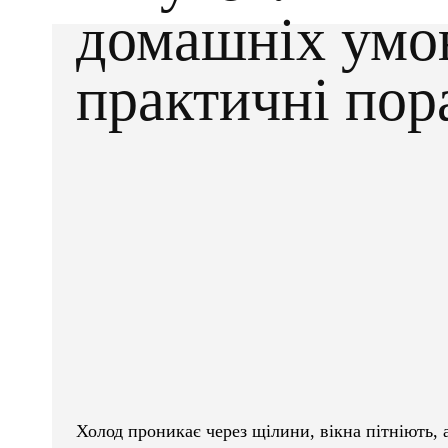
домашніх умо
практичні пор
Facebook
X
ПОДІЛІТЬСЯ
Холод проникає через щілини, вікна пітніють,