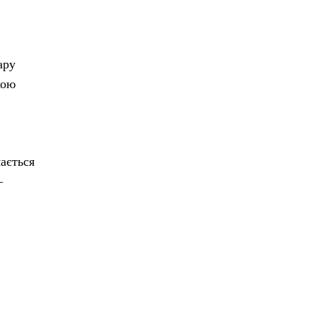
ару
кою
ається
–