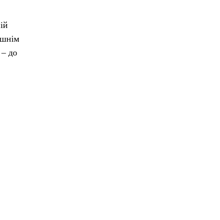
ій
ішнім
 – до