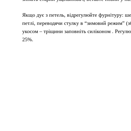
Якщо дує з петель, відрегулюйте фурнітуру: ше
петлі, переводячи стулку в “зимовий режим” (з
укосом – тріщини заповніть силіконом . Регул
25%.