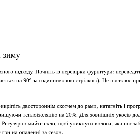
а зиму
ного підходу. Почніть із перевірки фурнітури: переведіт
ається на 90° за годинниковою стрілкою). Це посилює пр
икріпіть двостороннім скотчем до рами, натягніть і прог
вищуючи теплоізоляцію на 20%. Для зовнішніх укосів до
у. Регулярно мийте скло, щоб уникнути вологи, яка посла
грн на опаленні за сезон.