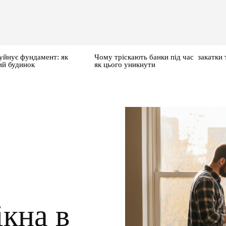
уйнує фундамент: як
Чому тріскають банки під час закатки 
ий будинок
як цього уникнути
ікна в