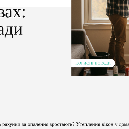
вах:
ади
КОРИСНІ ПОРАДИ
Pinterest
WhatsApp
 а рахунки за опалення зростають? Утеплення вікон у дом