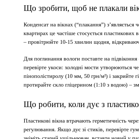
Що зробити, щоб не плакали ві
Конденсат на вікнах (“плакання”) з’являється 
квартирах це частіше стосується пластикових в
– провітрюйте 10-15 хвилин щодня, відкриваюч
Для поглинання вологи поставте на підвіконня 
перевірте укоси: холодні мости утворюються чер
пінополістиролу (10 мм, 50 грн/м²) і закрийте
протирайте скло гліцерином (1:10 з водою) – з
Що робити, коли дує з пластико
Пластикові вікна втрачають герметичність чере
регулювання. Якщо дує зі стиків, перевірте гу
зніміть старий ущільнювач, вставте новий у па