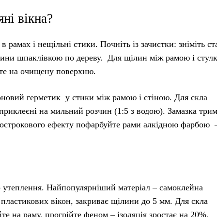
яні вікна?
в рамах і нещільні стики. Почніть із зачистки: зніміть ст
ини шпаклівкою по дереву. Для щілин між рамою і стул
те на очищену поверхню.
новий герметик у стики між рамою і стіною. Для скла
приклеєні на мильний розчин (1:5 з водою). Замазка трим
гострокового ефекту пофарбуйте рами алкідною фарбою 
 утеплення. Найпопулярніший матеріал – самоклейна
і пластикових вікон, закриває щілини до 5 мм. Для скла
е на раму, прогрійте феном – ізоляція зростає на 20%.