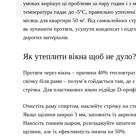
умовах вирішує ці проблеми за пару годин і з 
температура падає до -5°C, правильно утеплені
місяць для квартири 50 м². Від самоклейних ст
як зупинити протяги, усунути конденсат і підго
дорогих матеріалів.
Як утеплити вікна щоб не дуло?
Протяги через вікна – причина 40% тепловтрат
свічку біля рами – полум’я гойдається там, де
стрічка. Для пластикових вікон підійде D-проф
Очистіть раму спиртом, наклейте стрічку на с
Якщо щілини ширші 3 мм, заповніть їх акрилови
Наносіть тонким шаром, розгладжуйте шпателем
щілини, але їх ефективність нижча на 50%.