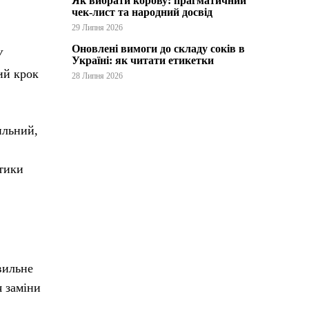
Як вибрати корову: прагматичний
чек-лист та народний досвід
29 Липня 2026
Оновлені вимоги до складу соків в
У
Україні: як читати етикетки
ий крок
28 Липня 2026
ильний,
ктики
вильне
я заміни