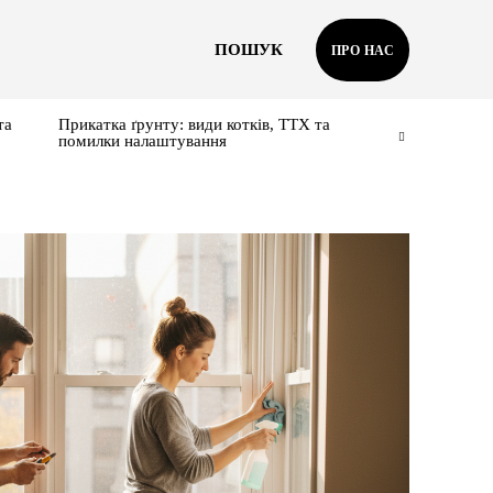
ПОШУК
ПРО НАС
та
Прикатка ґрунту: види котків, ТТХ та
помилки налаштування