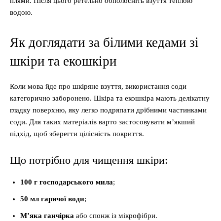
плями. Після цього ретельно обполосніть взуття теплою
водою.
Як доглядати за білими кедами зі
шкіри та екошкіри
Коли мова йде про шкіряне взуття, використання соди
категорично заборонено. Шкіра та екошкіра мають делікатну
гладку поверхню, яку легко подряпати дрібними частинками
соди. Для таких матеріалів варто застосовувати м’якший
підхід, щоб зберегти цілісність покриття.
Що потрібно для чищення шкіри:
100 г господарського мила
;
50 мл гарячої води
;
М’яка ганчірка
або спонж із мікрофібри.