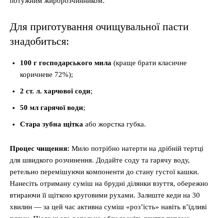
потужним жиророзчинником.
Для приготування очищувальної пасти
знадобиться:
100 г господарського мила
(краще брати класичне
коричневе 72%);
2 ст. л. харчової соди
;
50 мл гарячої води
;
Стара зубна щітка
або жорстка губка.
Процес чищення:
Мило потрібно натерти на дрібній тертці
для швидкого розчинення. Додайте соду та гарячу воду,
ретельно перемішуючи компоненти до стану густої кашки.
Нанесіть отриману суміш на брудні ділянки взуття, обережно
втираючи її щіткою круговими рухами. Залиште кеди на 30
хвилин — за цей час активна суміш «роз’їсть» навіть в’їдливі