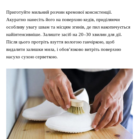
Приготуйте мильний розчин кремової консистенції.
Акуратно нанесіть його на поверхню кедів, приділяючи
особливу увагу швам та місцям згинів, де пил накопичується
найінтенсивніше. Залиште засіб на 20–30 хвилин для дії.
Після цього протріть взуття вологою ганчіркою, щоб
видалити залишки мила, і обов’язково витріть поверхню
насухо сухою серветкою.