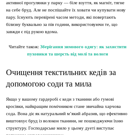
активної прогулянки у парку — біле взуття, як магніт, тягне
на себе бруд. Але не поспішайте їх ховати чи купувати нову
пару. Існують перевірені часом методи, які повертають
білизну буквально за пів години, використовуючи те, що
завжди є під рукою вдома.
Читайте також:
Зберігання зимового одягу: як захистити
пуховики та шерсть від молі та вологи
Очищення текстильних кедів за
допомогою соди та мила
Якщо у вашому гардеробі є кеди з тканини або гумові
кросівки, найкращим помічником стане звичайна харчова
сода. Вона діє як натуральний м’який абразив, що ефективно
виштовхує бруд із волокон тканини, не пошкоджуючи їхню
структуру. Господарське мило у цьому дуеті виступає