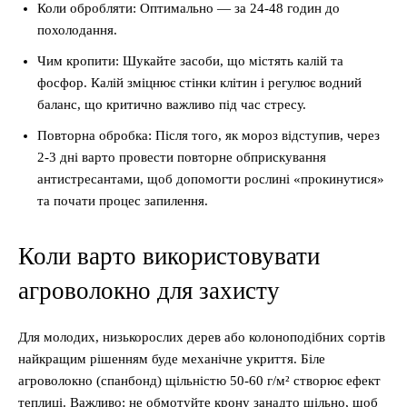
Коли обробляти: Оптимально — за 24-48 годин до
похолодання.
Чим кропити: Шукайте засоби, що містять калій та
фосфор. Калій зміцнює стінки клітин і регулює водний
баланс, що критично важливо під час стресу.
Повторна обробка: Після того, як мороз відступив, через
2-3 дні варто провести повторне обприскування
антистресантами, щоб допомогти рослині «прокинутися»
та почати процес запилення.
Коли варто використовувати
агроволокно для захисту
Для молодих, низькорослих дерев або колоноподібних сортів
найкращим рішенням буде механічне укриття. Біле
агроволокно (спанбонд) щільністю 50-60 г/м² створює ефект
теплиці. Важливо: не обмотуйте крону занадто щільно, щоб