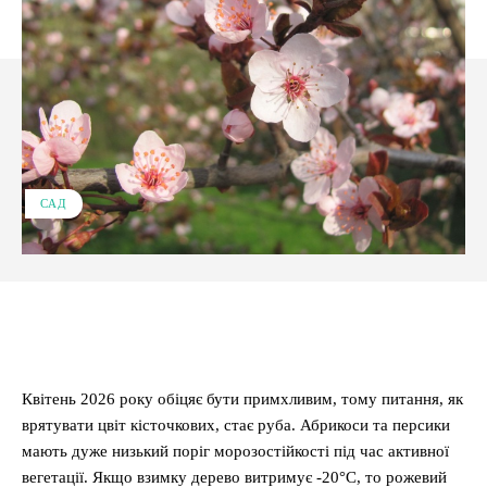
САД
Facebook
X
Pinterest
WhatsApp
Квітень 2026 року обіцяє бути примхливим, тому питання, як
врятувати цвіт кісточкових, стає руба. Абрикоси та персики
мають дуже низький поріг морозостійкості під час активної
вегетації. Якщо взимку дерево витримує -20°C, то рожевий