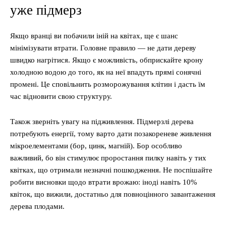
уже підмерз
Якщо вранці ви побачили іній на квітах, ще є шанс
мінімізувати втрати. Головне правило — не дати дереву
швидко нагрітися. Якщо є можливість, обприскайте крону
холодною водою до того, як на неї впадуть прямі сонячні
промені. Це сповільнить розморожування клітин і дасть їм
час відновити свою структуру.
Також зверніть увагу на підживлення. Підмерзлі дерева
потребують енергії, тому варто дати позакореневе живлення
мікроелементами (бор, цинк, магній). Бор особливо
важливий, бо він стимулює проростання пилку навіть у тих
квітках, що отримали незначні пошкодження. Не поспішайте
робити висновки щодо втрати врожаю: іноді навіть 10%
квіток, що вижили, достатньо для повноцінного завантаження
дерева плодами.