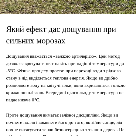
Який ефект дає дощування при
сильних морозах
Дощування вважається «важкою артилерією». Цей метод
дозволяє врятувати цвіт навіть при падінні температури до
-5°C. Фізика процесу проста: при переході води з рідкого
стану в лід виділяється теплова енергія. Якщо ви дрібно
розпилюєте воду на квітучі гілки, вони вкриваються тонкою
крижаною плівкою. Всередині цього льоду температура не
падає нижче 0°C.
Проте дощування вимагає залізної дисципліни. Якщо ви
почнете полив і вимкнете його до того, як зійде сонце, лід
почне витягувати тепло безпосередньо з тканин дерева. Це