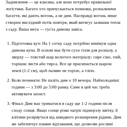
Задимлення — це класика, але воно потребує правильної
логістики. Багато хто припускається помилки, розпалюючи
багаття, які дають вогонь, а не дим. Насправді вогонь лише
створює висхідний потік повітря, який витягує залишки тепла
з саду. Ваша мета — густа димова завіса.
Підготовка куч: На 1 сотку саду потрібно мінімум одна
димова купа. В основі має бути сухе гілля для розпалу, а
зверху — товстий шар вологого матеріалу: сире сіно, гній,
торішнє листя або тирса. Все це присипається шаром
землі (1-2 см), щоб паливо не горіло, а тліло.
Коли починати: Не паліть дим о 10 вечора. Найхолодніші
години — з 3:00 до 5:00 ранку. Саме в цей час треба
активувати захист.
Фінал: Дим має триматися в саду ще 1-2 години після
сходу сонця. Якщо сонце різко нагріє підмерзлу квітку, її
клітини розірвуться від швидкого розширення рідини. Дим
же забезпечує плавне відтавання, що дозволяє рослині