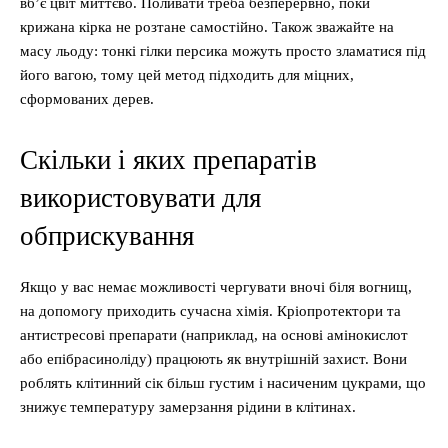
вб’є цвіт миттєво. Поливати треба безперервно, поки
крижана кірка не розтане самостійно. Також зважайте на
масу льоду: тонкі гілки персика можуть просто зламатися під
його вагою, тому цей метод підходить для міцних,
сформованих дерев.
Скільки і яких препаратів
використовувати для
обприскування
Якщо у вас немає можливості чергувати вночі біля вогнищ,
на допомогу приходить сучасна хімія. Кріопротектори та
антистресові препарати (наприклад, на основі амінокислот
або епібрасиноліду) працюють як внутрішній захист. Вони
роблять клітинний сік більш густим і насиченим цукрами, що
знижує температуру замерзання рідини в клітинах.