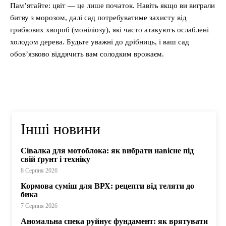
Пам’ятайте: цвіт — це лише початок. Навіть якщо ви виграли
битву з морозом, далі сад потребуватиме захисту від
грибкових хвороб (моніліозу), які часто атакують ослаблені
холодом дерева. Будьте уважні до дрібниць, і ваш сад
обов’язково віддячить вам солодким врожаєм.
Інші новини
Сівалка для мотоблока: як вибрати навісне під
свій ґрунт і техніку
8 Серпня 2026
Кормова суміш для ВРХ: рецепти від теляти до
бика
7 Серпня 2026
Аномальна спека руйнує фундамент: як врятувати