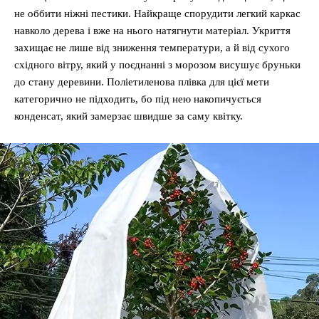
не оббити ніжні пестики. Найкраще спорудити легкий каркас
навколо дерева і вже на нього натягнути матеріал. Укриття
захищає не лише від зниження температури, а й від сухого
східного вітру, який у поєднанні з морозом висушує бруньки
до стану деревини. Поліетиленова плівка для цієї мети
категорично не підходить, бо під нею накопичується
конденсат, який замерзає швидше за саму квітку.