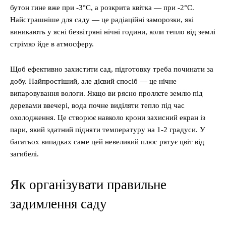
бутон гине вже при -3°C, а розкрита квітка — при -2°C.
Найстрашніше для саду — це радіаційні заморозки, які
виникають у ясні безвітряні нічні години, коли тепло від землі
стрімко йде в атмосферу.
Щоб ефективно захистити сад, підготовку треба починати за
добу. Найпростіший, але дієвий спосіб — це нічне
випаровування вологи. Якщо ви рясно проллєте землю під
деревами ввечері, вода почне виділяти тепло під час
охолодження. Це створює навколо крони захисний екран із
пари, який здатний підняти температуру на 1-2 градуси. У
багатьох випадках саме цей невеликий плюс рятує цвіт від
загибелі.
Як організувати правильне
задимлення саду