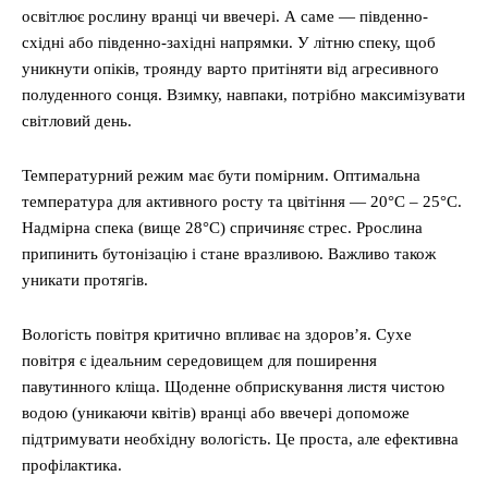
освітлює рослину вранці чи ввечері. А саме — південно-
східні або південно-західні напрямки. У літню спеку, щоб
уникнути опіків, троянду варто притіняти від агресивного
полуденного сонця. Взимку, навпаки, потрібно максимізувати
світловий день.
Температурний режим має бути помірним. Оптимальна
температура для активного росту та цвітіння — 20°C – 25°C.
Надмірна спека (вище 28°C) спричиняє стрес. Ррослина
припинить бутонізацію і стане вразливою. Важливо також
уникати протягів.
Вологість повітря критично впливає на здоров’я. Сухе
повітря є ідеальним середовищем для поширення
павутинного кліща. Щоденне обприскування листя чистою
водою (уникаючи квітів) вранці або ввечері допоможе
підтримувати необхідну вологість. Це проста, але ефективна
профілактика.