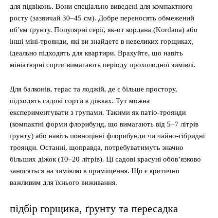
для підвіконь. Вони спеціально виведені для компактного
росту (зазвичай 30–45 см). Добре переносять обмежений
об’єм ґрунту. Популярні серії, як-от кордана (Kordana) або
інші міні-троянди, які ви знайдете в невеликих горщиках,
ідеально підходять для квартири. Врахуйте, що навіть
мініатюрні сорти вимагають періоду прохолодної зимівлі.
Для балконів, терас та лоджій, де є більше простору,
підходять садові сорти в діжках. Тут можна
експериментувати з групами. Такими як патіо-троянди
(компактні форми флорибунд, що вимагають від 5–7 літрів
ґрунту) або навіть повноцінні флорибунди чи чайно-гібридні
троянди. Останні, щоправда, потребуватимуть значно
більших діжок (10–20 літрів). Ці садові красуні обов’язково
заносяться на зимівлю в приміщення. Що є критично
важливим для їхнього виживання.
підбір горщика, ґрунту та пересадка