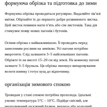
формуюча обрізка та підготовка до зими
Формуюча обрізка проводиться регулярно. Видаляйте зів’ялі
квітки. Обрізайте їх до першого добре розвиненого листка.
Цей листок повинен мати п’ять або сім листочків. Така дія
стимулює появу нових пагонів і бутонів.
Осіння обрізка є найважливішою. Її проводять перед
занесенням рослини на зимівлю. Усі пагони потрібно
вкоротити. Слід залишити 3–5 найсильніших пагонів.
Обріжте їх на висоті 15–20 см від землі. На кожному пагоні
залиште 3–5 бруньок. Ця обрізка зменшує випаровування
вологи взимку і готує кущ до відпочинку.
організація зимового спокою
Трояндам у стані спокою потрібна прохолода. Ідеальні
умови: температура 5°C – 10°C. Підійде світлий, але
неопалюваний засклений балкон, веранда або холодний