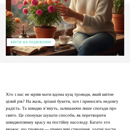
КВІТИ НА ПІДВІКОННІ
Facebook
X
Pinterest
WhatsApp
Хто з нас не мріяв мати вдома кущ троянди, який квітне
цілий рік? На жаль, зрізані букети, хоч і приносять недовгу
радість. Та швидко в’януть, залишаючи лише спогади про
свято. Це спонукає шукати способи, як перетворити
швидкоплинну красу на постійну насолоду. Багато хто
вважає, що троянди — примхливі створіння, здатні рости