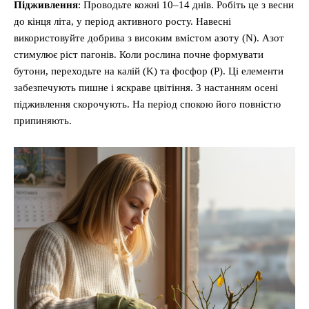
Підживлення
: Проводьте кожні 10–14 днів. Робіть це з весни
до кінця літа, у період активного росту. Навесні
використовуйте добрива з високим вмістом азоту (N). Азот
стимулює ріст пагонів. Коли рослина почне формувати
бутони, переходьте на калій (K) та фосфор (P). Ці елементи
забезпечують пишне і яскраве цвітіння. З настанням осені
підживлення скорочують. На період спокою його повністю
припиняють.