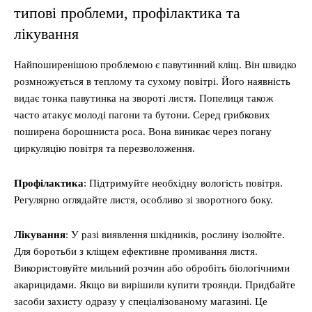
типові проблеми, профілактика та
лікування
Найпоширенішою проблемою є павутинний кліщ. Він швидко
розмножується в теплому та сухому повітрі. Його наявність
видає тонка павутинка на звороті листя. Попелиця також
часто атакує молоді пагони та бутони. Серед грибкових
поширена борошниста роса. Вона виникає через погану
циркуляцію повітря та перезволоження.
Профілактика
: Підтримуйте необхідну вологість повітря.
Регулярно оглядайте листя, особливо зі зворотного боку.
Лікування
: У разі виявлення шкідників, рослину ізолюйте.
Для боротьби з кліщем ефективне промивання листя.
Використовуйте мильний розчин або обробіть біологічними
акарицидами. Якщо ви вирішили купити троянди. Придбайте
засоби захисту одразу у спеціалізованому магазині. Це