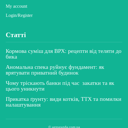
My account
Login/Register
Статті
Кормова суміш для ВРХ: рецепти від теляти до
бика
Аномальна спека руйнує фундамент: як
врятувати приватний будинок
Чому тріскають банки під час закатки та як
цього уникнути
Прикатка ґрунту: види котків, ТТХ та помилки
налаштування
© agrogazda.com.ua