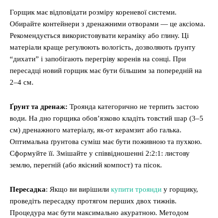
Горщик має відповідати розміру кореневої системи.
Обирайте контейнери з дренажними отворами — це аксіома.
Рекомендується використовувати кераміку або глину. Ці
матеріали краще регулюють вологість, дозволяють ґрунту
“дихати” і запобігають перегріву коренів на сонці. При
пересадці новий горщик має бути більшим за попередній на
2–4 см.
Ґрунт та дренаж:
Троянда категорично не терпить застою
води. На дно горщика обов’язково кладіть товстий шар (3–5
см) дренажного матеріалу, як-от керамзит або галька.
Оптимальна ґрунтова суміш має бути поживною та пухкою.
Сформуйте її. Змішайте у співвідношенні 2:2:1: листову
землю, перегній (або якісний компост) та пісок.
Пересадка
: Якщо ви вирішили
купити троянди
у горщику,
проведіть пересадку протягом перших двох тижнів.
Процедура має бути максимально акуратною. Методом