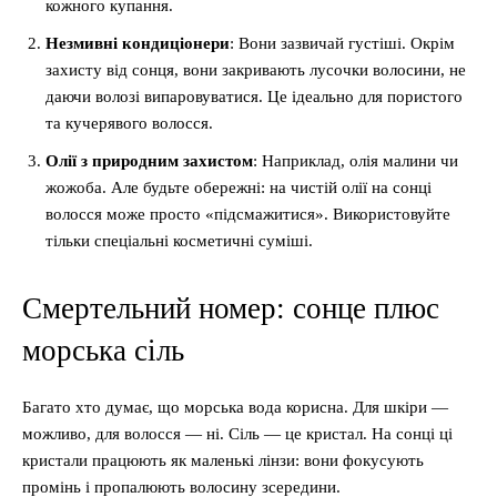
кожного купання.
Незмивні кондиціонери
: Вони зазвичай густіші. Окрім
захисту від сонця, вони закривають лусочки волосини, не
даючи волозі випаровуватися. Це ідеально для пористого
та кучерявого волосся.
Олії з природним захистом
: Наприклад, олія малини чи
жожоба. Але будьте обережні: на чистій олії на сонці
волосся може просто «підсмажитися». Використовуйте
тільки спеціальні косметичні суміші.
Смертельний номер: сонце плюс
морська сіль
Багато хто думає, що морська вода корисна. Для шкіри —
можливо, для волосся — ні. Сіль — це кристал. На сонці ці
кристали працюють як маленькі лінзи: вони фокусують
промінь і пропалюють волосину зсередини.