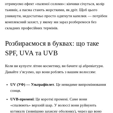
отримуємо ефект «паленої соломи»: кінчики січуться, колір
тьмяніє, а пасма стають жорсткими, як дріт. Щоб цього
уникнути, недостатньо просто одягнути капелюх — потрібен
комплексний захист, у якому ми зараз розберемося без
складних професійних термінів.
Розбираємося в буквах: що таке
SPF, UVA та UVB
Коли ви купуєте літню косметику, ви бачите ці абревіатури.
Давайте з’ясуємо, що вони роблять з вашим волоссям:
UV (УФ) — Ультрафіолет
. Це невидиме випромінювання
сонця.
UVB-промені
: Це короткі промені. Саме вони
«спалюють» верхній шар. У волоссі вони руйнують
кутикулу (зовнішню захисну оболонку), через що воно