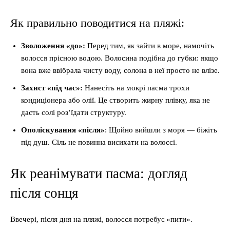
Як правильно поводитися на пляжі:
Зволоження «до»:
Перед тим, як зайти в море, намочіть
волосся прісною водою. Волосина подібна до губки: якщо
вона вже ввібрала чисту воду, солона в неї просто не влізе.
Захист «під час»:
Нанесіть на мокрі пасма трохи
кондиціонера або олії. Це створить жирну плівку, яка не
дасть солі роз’їдати структуру.
Ополіскування «після»
: Щойно вийшли з моря — біжіть
під душ. Сіль не повинна висихати на волоссі.
Як реанімувати пасма: догляд
після сонця
Ввечері, після дня на пляжі, волосся потребує «пити».