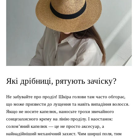
Які дрібниці, рятують зачіску?
Не забувайте про проділ! Шкіра голови там часто обгорає,
що може призвести до лущення та навіть випадіння волосся.
Якщо не носите капелюх, наносьте трохи звичайного
сонцезахисного крему на лінію проділу. І наостанок:
солом’яний капелюх — це не просто аксесуар, а
найнадійніший механічний захист. Чим ширші поля, тим