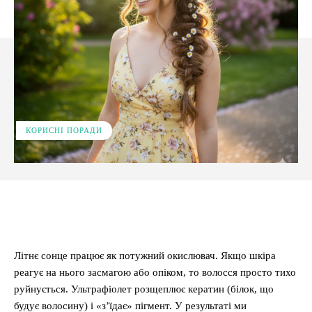
КОРИСНІ ПОРАДИ
Facebook
X
Pinterest
WhatsApp
Літнє сонце працює як потужний окислювач. Якщо шкіра
реагує на нього засмагою або опіком, то волосся просто тихо
руйнується. Ультрафіолет розщеплює кератин (білок, що
будує волосину) і «з’їдає» пігмент. У результаті ми