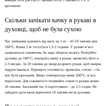
використати для соусу: прокип’ятіть 5 хвилин із 1 ч. л.
крохмалю.
Скільки запікати качку в рукаві в
духовці, щоб не була сухою
Час запікання залежить від ваги: на 1 кг – 45-50 хвилин при
180°C. Качка 2 кг готується 1,5-2 години. У рукаві м’ясо
залишається соковитим, бо пара зберігає вологу. Розігрійте
духовку до 180°C, покладіть качку в рукав, проколіть його в
2-3 місцях. За 20 хвилин до кінця розріжте рукав, щоб шкірка
підрум’янилася. Перевірте готовність: проколіть стегно – сік
має бути прозорим. Якщо температура вище 200°C, м’ясо
пересохне. Для соковитості поливайте соком із рукава кожні
30 хвилин. Загальний час із підготовкою – до 2,5 годин. Не
забудьте дати качці відпочити 10 хвилин після духовки.