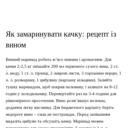
Як замаринувати качку: рецепт із
вином
Винний маринад робить м’ясо ніжним і ароматним. Для
качки 2-2,5 кг змішайте 200 мл червоного сухого вина, 2 ст.
л. меду, 1 ст. л. гірчиці, 2 лаврові листи, 3 горошини перцю, 1
ч. л. розмарину, 1 цибулину (нарізану кільцями). Залийте
тушку маринадом, щоб покрив половину, і залиште на 8-12
годин у холодильнику. Перевертайте раз на 3-4 години для
рівномірного просочення. Вино розм’якшує волокна,
додаючи легку кислинку. Для бюджетного варіанту беріть
недороге вино – смак не постраждає. Перед запіканням
видаліть цибулю та обсушіть качку. Маринад можна