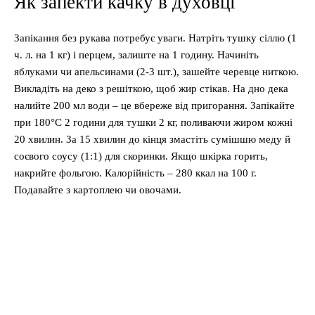
Як запекти качку в духовці
Запікання без рукава потребує уваги. Натріть тушку сіллю (1
ч. л. на 1 кг) і перцем, залиште на 1 годину. Начиніть
яблуками чи апельсинами (2-3 шт.), зашейте черевце ниткою.
Викладіть на деко з решіткою, щоб жир стікав. На дно дека
налийте 200 мл води – це вбереже від пригорання. Запікайте
при 180°C 2 години для тушки 2 кг, поливаючи жиром кожні
20 хвилин. За 15 хвилин до кінця змастіть сумішшю меду й
соєвого соусу (1:1) для скоринки. Якщо шкірка горить,
накрийте фольгою. Калорійність – 280 ккал на 100 г.
Подавайте з картоплею чи овочами.