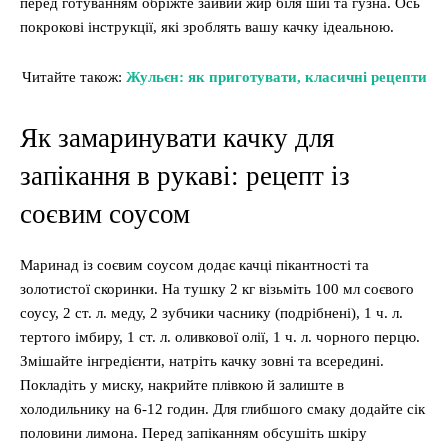
перед готуванням обріжте зайвий жир біля шиї та гузна. Ось
покрокові інструкції, які зроблять вашу качку ідеальною.
Читайте також:
Жульєн: як приготувати, класичні рецепти
Як замаринувати качку для
запікання в рукаві: рецепт із
соєвим соусом
Маринад із соєвим соусом додає качці пікантності та
золотистої скоринки. На тушку 2 кг візьміть 100 мл соєвого
соусу, 2 ст. л. меду, 2 зубчики часнику (подрібнені), 1 ч. л.
тертого імбиру, 1 ст. л. оливкової олії, 1 ч. л. чорного перцю.
Змішайте інгредієнти, натріть качку зовні та всередині.
Покладіть у миску, накрийте плівкою й залиште в
холодильнику на 6-12 годин. Для глибшого смаку додайте сік
половини лимона. Перед запіканням обсушіть шкіру