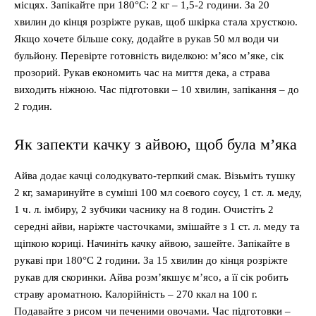
місцях. Запікайте при 180°C: 2 кг – 1,5-2 години. За 20
хвилин до кінця розріжте рукав, щоб шкірка стала хрусткою.
Якщо хочете більше соку, додайте в рукав 50 мл води чи
бульйону. Перевірте готовність виделкою: м’ясо м’яке, сік
прозорий. Рукав економить час на миття дека, а страва
виходить ніжною. Час підготовки – 10 хвилин, запікання – до
2 годин.
Як запекти качку з айвою, щоб була м’яка
Айва додає качці солодкувато-терпкий смак. Візьміть тушку
2 кг, замаринуйте в суміші 100 мл соєвого соусу, 1 ст. л. меду,
1 ч. л. імбиру, 2 зубчики часнику на 8 годин. Очистіть 2
середні айви, наріжте часточками, змішайте з 1 ст. л. меду та
щіпкою кориці. Начиніть качку айвою, зашейте. Запікайте в
рукаві при 180°C 2 години. За 15 хвилин до кінця розріжте
рукав для скоринки. Айва розм’якшує м’ясо, а її сік робить
страву ароматною. Калорійність – 270 ккал на 100 г.
Подавайте з рисом чи печеними овочами. Час підготовки –