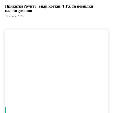
Прикатка ґрунту: види котків, ТТХ та помилки
налаштування
1 Серпня 2026