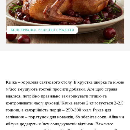
КОНСЕРВАЦІЯ. РЕЦЕПТИ СМАКОТИ
Facebook
X
Pinterest
WhatsApp
Качка – королева святкового столу. Її хрустка шкірка та ніжне
м’ясо змушують гостей просити добавки. Але щоб страва
вдалася, потрібно правильно замаринувати птицю та
контролювати час у духовці. Качка вагою 2 кг готується 2-2,5
години, а калорійність порції – 250-300 ккал. Рукав для
запікання – порятунок для новачків, бо зберігає соки. Айва чи
яблука додадуть м’ясу солодкуватий відтінок. Важливо: