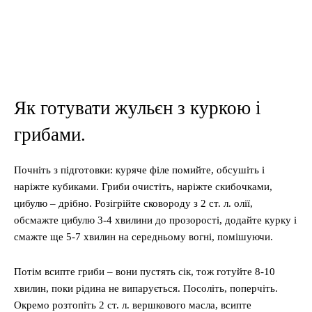
Як готувати жульєн з куркою і
грибами.
Почніть з підготовки: куряче філе помийте, обсушіть і
наріжте кубиками. Гриби очистіть, наріжте скибочками,
цибулю – дрібно. Розігрійте сковороду з 2 ст. л. олії,
обсмажте цибулю 3-4 хвилини до прозорості, додайте курку і
смажте ще 5-7 хвилин на середньому вогні, помішуючи.
Потім всипте гриби – вони пустять сік, тож готуйте 8-10
хвилин, поки рідина не випарується. Посоліть, поперчіть.
Окремо розтопіть 2 ст. л. вершкового масла, всипте