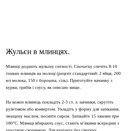
Жульєн в млинцях.
Млинці додають жульєну ситності. Спочатку спечіть 8-10
тонких млинців на молоці (рецепт стандартний: 2 яйця, 200
мл молока, 150 г борошна, сіль). Приготуйте начинку з
курки, грибів і соусу, як описано вище.
На кожен млинець покладіть 2-3 ст. л. начинки, скрутіть
рулетиком або конвертом. Укладіть у форму для запікання,
змащену маслом, посипте сиром. Запікайте 15 хвилин при
180°C. Млинці вбирають соус, стають м’якими всередині з
хрусткою скоринкою. Для варіанту без глютену