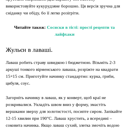
використовуйте кукурудзяне борошно. Ця версія зручна для
сніданку чи обіду, бо її легко розігріти.
Читайте також:
Сосиски в тісті: прості рецепти та
лайфхаки
Жульєн в лаваші.
Лаваш робить страву швидкою і бюджетною. Візьміть 2-3
аркуші тонкого вірменського лаваша, розріжте на квадрати
15×15 см. Приготуйте начинку стандартно: курка, гриби,
цибуля, соус.
Загорніть начинку в лаваш, як у конверт, щоб краї не
розкривалися. Укладіть швом вниз у форму, змастіть
вершками зверху для золотистості, посипте сиром. Запікайте
12-15 хвилин при 190°C. Лаваш хрустить, а всередині –
соковита начинка. Якщо лаваш сухий, злегка змочіть водою