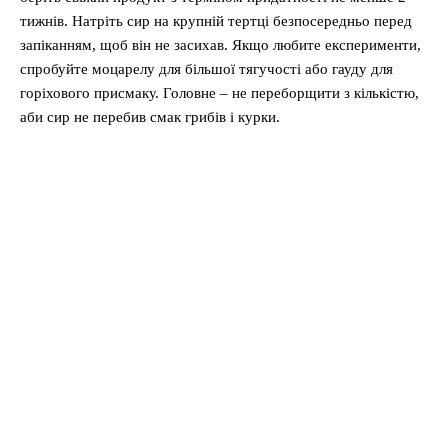
тижнів. Натріть сир на крупній тертці безпосередньо перед
запіканням, щоб він не засихав. Якщо любите експерименти,
спробуйте моцарелу для більшої тягучості або гауду для
горіхового присмаку. Головне – не переборщити з кількістю,
аби сир не перебив смак грибів і курки.