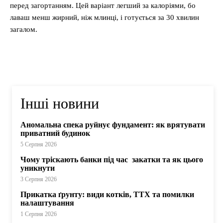
перед загортанням. Цей варіант легший за калоріями, бо
лаваш менш жирний, ніж млинці, і готується за 30 хвилин
загалом.
Інші новини
Аномальна спека руйнує фундамент: як врятувати
приватний будинок
5 Серпня 2026
Чому тріскають банки під час закатки та як цього
уникнути
3 Серпня 2026
Прикатка ґрунту: види котків, ТТХ та помилки
налаштування
1 Серпня 2026