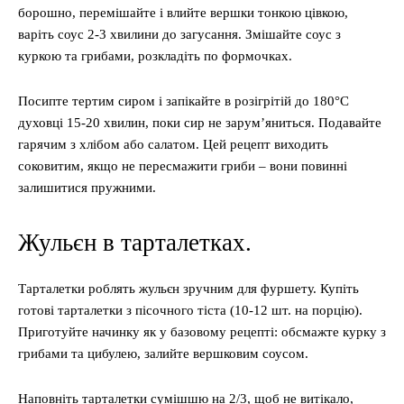
борошно, перемішайте і влийте вершки тонкою цівкою,
варіть соус 2-3 хвилини до загусання. Змішайте соус з
куркою та грибами, розкладіть по формочках.
Посипте тертим сиром і запікайте в розігрітій до 180°C
духовці 15-20 хвилин, поки сир не зарум’яниться. Подавайте
гарячим з хлібом або салатом. Цей рецепт виходить
соковитим, якщо не пересмажити гриби – вони повинні
залишитися пружними.
Жульєн в тарталетках.
Тарталетки роблять жульєн зручним для фуршету. Купіть
готові тарталетки з пісочного тіста (10-12 шт. на порцію).
Приготуйте начинку як у базовому рецепті: обсмажте курку з
грибами та цибулею, залийте вершковим соусом.
Наповніть тарталетки сумішшю на 2/3, щоб не витікало,