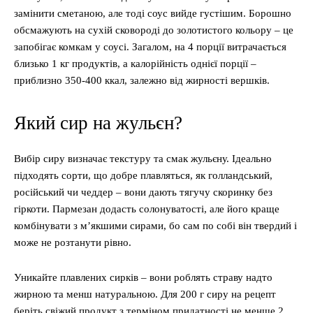
замінити сметаною, але тоді соус вийде густішим. Борошно
обсмажують на сухій сковороді до золотистого кольору – це
запобігає комкам у соусі. Загалом, на 4 порції витрачається
близько 1 кг продуктів, а калорійність однієї порції –
приблизно 350-400 ккал, залежно від жирності вершків.
Який сир на жульєн?
Вибір сиру визначає текстуру та смак жульєну. Ідеально
підходять сорти, що добре плавляться, як голландський,
російський чи чеддер – вони дають тягучу скоринку без
гіркоти. Пармезан додасть солонуватості, але його краще
комбінувати з м’якшими сирами, бо сам по собі він твердий і
може не розтанути рівно.
Уникайте плавлених сирків – вони роблять страву надто
жирною та менш натуральною. Для 200 г сиру на рецепт
беріть свіжий продукт з терміном придатності не менше 2