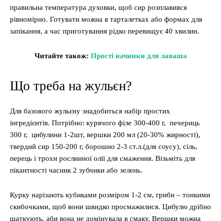
правильна температура духовки, щоб сир розплавився
рівномірно. Готувати можна в тарталетках або формах для
запікання, а час приготування рідко перевищує 40 хвилин.
Читайте також:
Прості начинки для лаваша
Що треба на жульєн?
Для базового жульєну знадобиться набір простих
інгредієнтів. Потрібно: курячого філе 300-400 г, печериць
300 г, цибулини 1-2шт, вершки 200 мл (20-30% жирності),
твердий сир 150-200 г, борошно 2-3 ст.л.(для соусу), сіль,
перець і трохи рослинної олії для смаження. Візьміть для
пікантності часник 2 зубчики або зелень.
Курку нарізають кубиками розміром 1-2 см, гриби – тонкими
скибочками, щоб вони швидко просмажилися. Цибулю дрібно
шаткують, аби вона не домінувала в смаку. Вершки можна