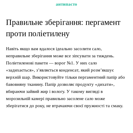
антипасто
Правильне зберігання: пергамент
проти поліетилену
Навіть якщо вам вдалося ідеально засолити сало,
неправильне зберігання може все зіпсувати за тиждень.
Поліетиленові пакети — ворог №1. У них сало
«задихається», з’являється конденсат, який розм’якшує
верхній шар. Використовуйте тільки пергаментний папір або
бавовняну тканину. Папір дозволяє продукту «дихати»,
вбираючи зайвий жир і вологу. У такому вигляді в
морозильній камері правильно засолене сало може
зберігатися до року, не втрачаючи своєї пружності та смаку.