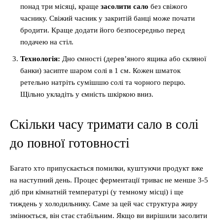
понад три місяці, краще
засолити сало
без свіжого
часнику. Свіжий часник у закритій банці може почати
бродити. Краще додати його безпосередньо перед
подачею на стіл.
Технологія:
Дно ємності (дерев’яного ящика або скляної
банки) засипте шаром солі в 1 см. Кожен шматок
ретельно натріть сумішшю солі та чорного перцю.
Щільно укладіть у ємність шкіркою вниз.
Скільки часу тримати сало в солі
до повної готовності
Багато хто припускається помилки, куштуючи продукт вже
на наступний день. Процес ферментації триває не менше 3-5
діб при кімнатній температурі (у темному місці) і ще
тиждень у холодильнику. Саме за цей час структура жиру
змінюється, він стає стабільним. Якщо ви вирішили засолити