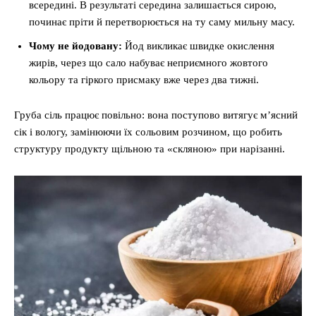
всередині. В результаті середина залишається сирою,
починає пріти й перетворюється на ту саму мильну масу.
Чому не йодовану:
Йод викликає швидке окислення
жирів, через що сало набуває неприємного жовтого
кольору та гіркого присмаку вже через два тижні.
Груба сіль працює повільно: вона поступово витягує м’ясний
сік і вологу, замінюючи їх сольовим розчином, що робить
структуру продукту щільною та «скляною» при нарізанні.