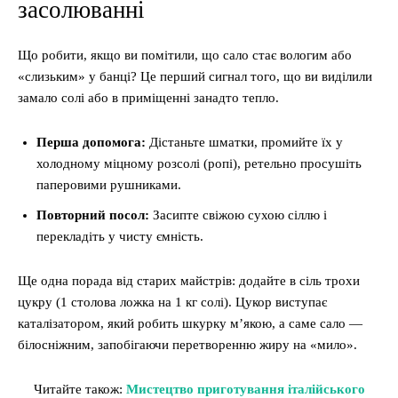
засолюванні
Що робити, якщо ви помітили, що сало стає вологим або
«слизьким» у банці? Це перший сигнал того, що ви виділили
замало солі або в приміщенні занадто тепло.
Перша допомога:
Дістаньте шматки, промийте їх у
холодному міцному розсолі (ропі), ретельно просушіть
паперовими рушниками.
Повторний посол:
Засипте свіжою сухою сіллю і
перекладіть у чисту ємність.
Ще одна порада від старих майстрів: додайте в сіль трохи
цукру (1 столова ложка на 1 кг солі). Цукор виступає
каталізатором, який робить шкурку м’якою, а саме сало —
білосніжним, запобігаючи перетворенню жиру на «мило».
Читайте також:
Мистецтво приготування італійського