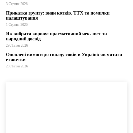
3 Серпня 2026
Прикатка ґрунту: види котків, ТТХ та помилки
налаштування
1 Серпня 2026
Як вибрати корову: прагматичний чек-лист та
народний досвід
29 Липня 2026
Оновлені вимоги до складу соків в Україні: як читати
етикетки
28 Липня 2026