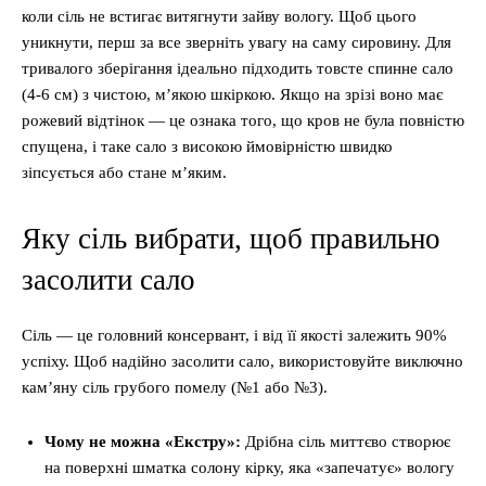
коли сіль не встигає витягнути зайву вологу. Щоб цього
уникнути, перш за все зверніть увагу на саму сировину. Для
тривалого зберігання ідеально підходить товсте спинне сало
(4-6 см) з чистою, м’якою шкіркою. Якщо на зрізі воно має
рожевий відтінок — це ознака того, що кров не була повністю
спущена, і таке сало з високою ймовірністю швидко
зіпсується або стане м’яким.
Яку сіль вибрати, щоб правильно
засолити сало
Сіль — це головний консервант, і від її якості залежить 90%
успіху. Щоб надійно засолити сало, використовуйте виключно
кам’яну сіль грубого помелу (№1 або №3).
Чому не можна «Екстру»:
Дрібна сіль миттєво створює
на поверхні шматка солону кірку, яка «запечатує» вологу