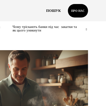
ПОШУК
ПРО НАС
к
Чому тріскають банки під час закатки та
як цього уникнути