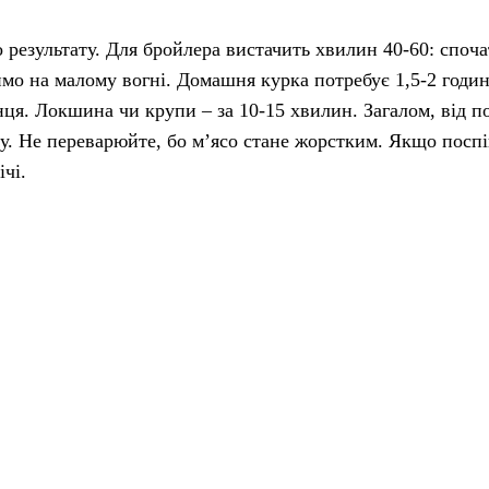
о результату. Для бройлера вистачить хвилин 40-60: споч
имо на малому вогні. Домашня курка потребує 1,5-2 годи
інця. Локшина чи крупи – за 10-15 хвилин. Загалом, від п
ту. Не переварюйте, бо м’ясо стане жорстким. Якщо посп
чі.