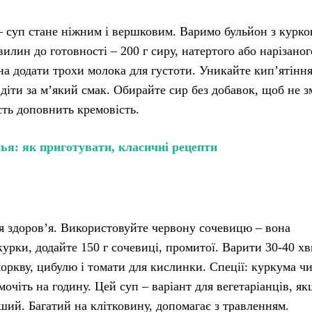
– суп стане ніжним і вершковим. Варимо бульйон з курко
вилин до готовності – 200 г сиру, натертого або нарізаног
 додати трохи молока для густоти. Уникайте кип’ятіння
 діти за м’який смак. Обирайте сир без добавок, щоб не з
сть доповнить кремовість.
ья: як приготувати, класичні рецепти
ля здоров’я. Використовуйте червону сочевицю – вона
курки, додайте 150 г сочевиці, промитої. Варити 30-40 х
моркву, цибулю і томати для кислинки. Спеції: куркума ч
очіть на годину. Цей суп – варіант для вегетаріанців, я
іший. Багатий на клітковину, допомагає з травленням.