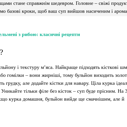
ощами стане справжнім шедевром. Головне – свіжі продук
ремо базові кроки, щоб ваш суп вийшов насиченим і аром
ельмені з рибою: класичні рецепти
?
льйону і текстуру м’яса. Найкраще підходять кісткові шм
або гомілки – вони жирніші, тому бульйон виходить золот
ь грудку, але додайте кістки для навару. Ціла курка ідеа
. Уникайте тільки філе без кісток – суп буде прісним. На 
Якщо курка домашня, бульйон вийде ще смачнішим, але й