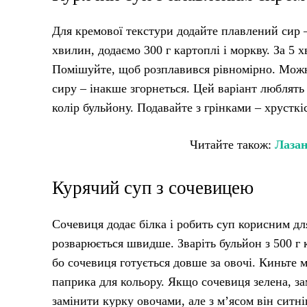
Для кремової текстури додайте плавлений сир 
хвилин, додаємо 300 г картоплі і моркву. За 5 х
Помішуйте, щоб розплавився рівномірно. Можна
сиру – інакше згорнеться. Цей варіант люблять
колір бульйону. Подавайте з грінками – хрусткі
Читайте також:
Лазан
Курячий суп з сочевицею
Сочевиця додає білка і робить суп корисним д
розварюється швидше. Зваріть бульйон з 500 г 
бо сочевиця готується довше за овочі. Киньте 
паприка для кольору. Якщо сочевиця зелена, зам
замінити курку овочами, але з м’ясом він ситн