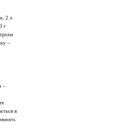
и, 2 л
0 г
 трохи
ку –
и –
те
ається в
ивного.