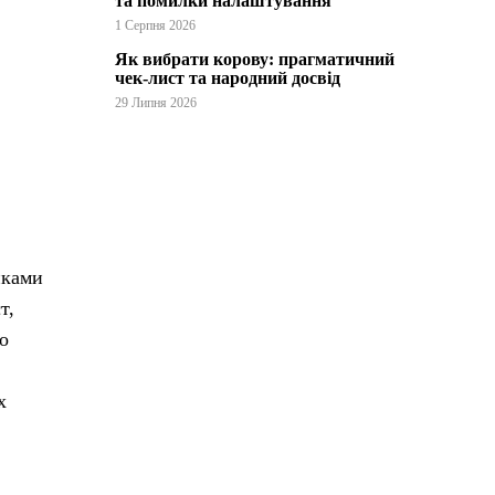
та помилки налаштування
1 Серпня 2026
Як вибрати корову: прагматичний
чек-лист та народний досвід
29 Липня 2026
иками
т,
о
х