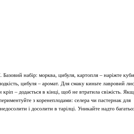
ї. Базовий набір: морква, цибуля, картопля – наріжте куб
одкість, цибуля – аромат. Для смаку киньте лавровий лис
 кріп – додається в кінці, щоб не втратила свіжість. Якщ
периментуйте з коренеплодами: селера чи пастернак для
 недосолити і досолити в тарілці. Уникайте надто багатьо