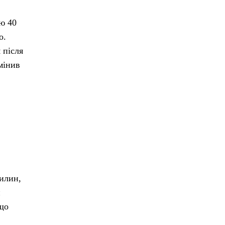
ю 40
о.
 після
мінив
вилин,
и
кщо