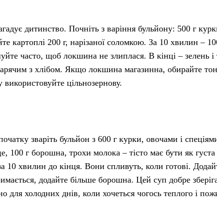
гадує дитинство. Почніть з варіння бульйону: 500 г курк
те картоплі 200 г, нарізаної соломкою. За 10 хвилин – 10
йте часто, щоб локшина не злиплася. В кінці – зелень і
гарячим з хлібом. Якщо локшина магазинна, обирайте тон
у використовуйте цільнозернову.
очатку зваріть бульйон з 600 г курки, овочами і спеціям
, 100 г борошна, трохи молока – тісто має бути як густа
 10 хвилин до кінця. Вони спливуть, коли готові. Додай
римається, додайте більше борошна. Цей суп добре зберіг
о для холодних днів, коли хочеться чогось теплого і пож