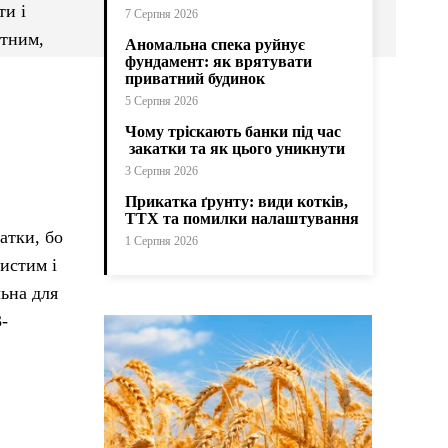
ти і
7 Серпня 2026
атним,
Аномальна спека руйнує
фундамент: як врятувати
приватний будинок
5 Серпня 2026
Чому тріскають банки під час
закатки та як цього уникнути
3 Серпня 2026
Прикатка ґрунту: види котків,
ТТХ та помилки налаштування
атки, бо
1 Серпня 2026
истим і
льна для
3-