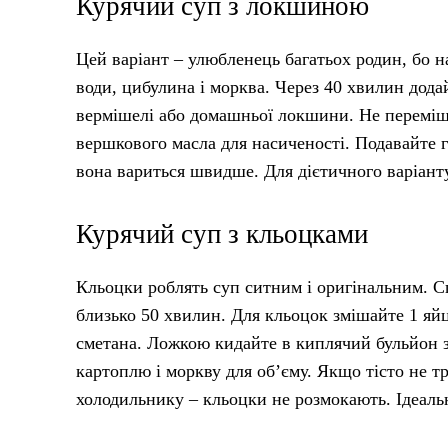
Курячий суп з локшиною
Цей варіант – улюбленець багатьох родин, бо на
води, цибулина і морква. Через 40 хвилин додай
вермішелі або домашньої локшини. Не перемішу
вершкового масла для насиченості. Подавайте 
вона вариться швидше. Для дієтичного варіант
Курячий суп з кльоцками
Кльоцки роблять суп ситним і оригінальним. Сп
близько 50 хвилин. Для кльоцок змішайте 1 яйце
сметана. Ложкою кидайте в киплячий бульйон за
картоплю і моркву для об’єму. Якщо тісто не т
холодильнику – кльоцки не розмокають. Ідеальн