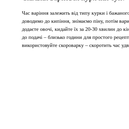
Час варіння залежить від типу курки і бажаног
доводимо до кипіння, знімаємо піну, потім вар
додаєте овочі, кидайте їх за 20-30 хвилин до к
до подачі – близько години для простого рецеп
використовуйте скороварку – скоротить час удві