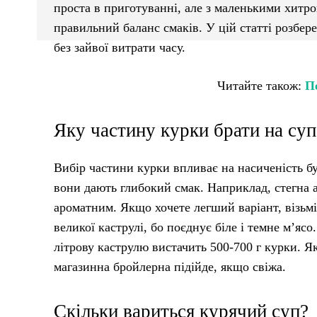
проста в приготуванні, але з маленькими хитр
правильний баланс смаків. У цій статті розбе
без зайвої витрати часу.
Читайте також:
П
Яку частину курки брати на суп
Вибір частини курки впливає на насиченість бу
вони дають глибокий смак. Наприклад, стегна 
ароматним. Якщо хочете легший варіант, візьміт
великої каструлі, бо поєднує біле і темне м’ясо
літрову каструлю вистачить 500-700 г курки. 
магазинна бройлерна підійде, якщо свіжа.
Скільки вариться курячий суп?