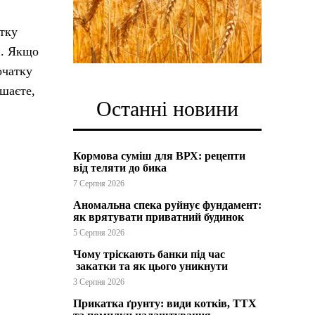
атку
н. Якщо
очатку
ішаєте,
Останні новини
Кормова суміш для ВРХ: рецепти
від теляти до бика
7 Серпня 2026
Аномальна спека руйнує фундамент:
як врятувати приватний будинок
5 Серпня 2026
Чому тріскають банки під час
закатки та як цього уникнути
3 Серпня 2026
Прикатка ґрунту: види котків, ТТХ