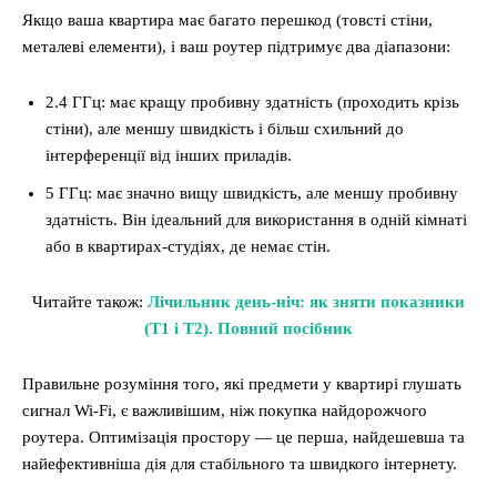
Якщо ваша квартира має багато перешкод (товсті стіни,
металеві елементи), і ваш роутер підтримує два діапазони:
2.4 ГГц: має кращу пробивну здатність (проходить крізь
стіни), але меншу швидкість і більш схильний до
інтерференції від інших приладів.
5 ГГц: має значно вищу швидкість, але меншу пробивну
здатність. Він ідеальний для використання в одній кімнаті
або в квартирах-студіях, де немає стін.
Читайте також:
Лічильник день-ніч: як зняти показники
(Т1 і Т2). Повний посібник
Правильне розуміння того, які предмети у квартирі глушать
сигнал Wi-Fi, є важливішим, ніж покупка найдорожчого
роутера. Оптимізація простору — це перша, найдешевша та
найефективніша дія для стабільного та швидкого інтернету.