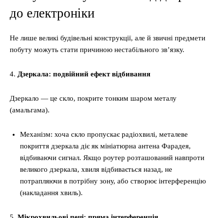
до електроніки
Не лише великі будівельні конструкції, але й звичні предмети
побуту можуть стати причиною нестабільного зв’язку.
4.
Дзеркала: подвійний ефект відбивання
Дзеркало — це скло, покрите тонким шаром металу
(амальгама).
Механізм: хоча скло пропускає радіохвилі, металеве
покриття дзеркала діє як мініатюрна антена Фарадея,
відбиваючи сигнал. Якщо роутер розташований навпроти
великого дзеркала, хвиля відбивається назад, не
потрапляючи в потрібну зону, або створює інтерференцію
(накладання хвиль).
5.
Мікрохвильові печі: пряма інтерференція