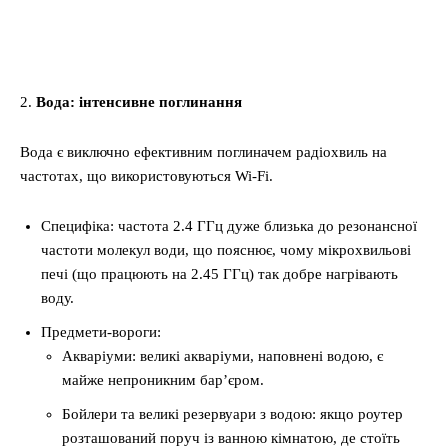
2.
Вода: інтенсивне поглинання
Вода є виключно ефективним поглиначем радіохвиль на
частотах, що використовуються Wi-Fi.
Специфіка: частота 2.4 ГГц дуже близька до резонансної
частоти молекул води, що пояснює, чому мікрохвильові
печі (що працюють на 2.45 ГГц) так добре нагрівають
воду.
Предмети-вороги:
Акваріуми: великі акваріуми, наповнені водою, є
майже непроникним бар’єром.
Бойлери та великі резервуари з водою: якщо роутер
розташований поруч із ванною кімнатою, де стоїть