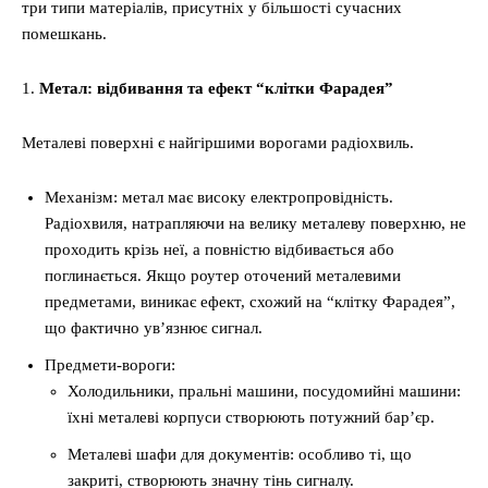
три типи матеріалів, присутніх у більшості сучасних
помешкань.
1.
Метал: відбивання та ефект “клітки Фарадея”
Металеві поверхні є найгіршими ворогами радіохвиль.
Механізм: метал має високу електропровідність.
Радіохвиля, натрапляючи на велику металеву поверхню, не
проходить крізь неї, а повністю відбивається або
поглинається. Якщо роутер оточений металевими
предметами, виникає ефект, схожий на “клітку Фарадея”,
що фактично ув’язнює сигнал.
Предмети-вороги:
Холодильники, пральні машини, посудомийні машини:
їхні металеві корпуси створюють потужний бар’єр.
Металеві шафи для документів: особливо ті, що
закриті, створюють значну тінь сигналу.