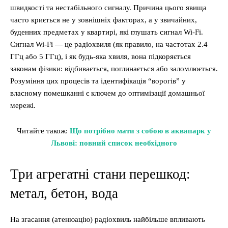
швидкості та нестабільного сигналу. Причина цього явища
часто криється не у зовнішніх факторах, а у звичайних,
буденних предметах у квартирі, які глушать сигнал Wi-Fi.
Сигнал Wi-Fi — це радіохвиля (як правило, на частотах 2.4
ГГц або 5 ГГц), і як будь-яка хвиля, вона підкоряється
законам фізики: відбивається, поглинається або заломлюється.
Розуміння цих процесів та ідентифікація “ворогів” у
власному помешканні є ключем до оптимізації домашньої
мережі.
Читайте також:
Що потрібно мати з собою в аквапарк у
Львові: повний список необхідного
Три агрегатні стани перешкод:
метал, бетон, вода
На згасання (атенюацію) радіохвиль найбільше впливають