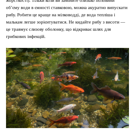
жорсткості). Тільки коли ви заміните близько половини
об’єму води в ємності ставковою, можна акуратно випускати
рибу. Робити це краще на мілководді, де вода тепліша і
малькам легше зорієнтуватися. Не кидайте рибу з висоти —
це травмує слизову оболонку, що відкриває шлях для
грибкових інфекцій.