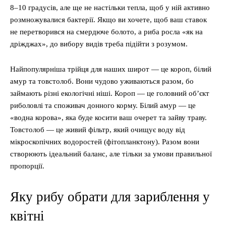
8–10 градусів, але ще не настільки тепла, щоб у ній активно
розмножувалися бактерії. Якщо ви хочете, щоб ваш ставок
не перетворився на смердюче болото, а риба росла «як на
дріжджах», до вибору видів треба підійти з розумом.
Найпопулярніша трійця для наших широт — це короп, білий
амур та товстолоб. Вони чудово уживаються разом, бо
займають різні екологічні ніші. Короп — це головний об’єкт
риболовлі та споживач донного корму. Білий амур — це
«водна корова», яка буде косити ваш очерет та зайву траву.
Товстолоб — це живий фільтр, який очищує воду від
мікроскопічних водоростей (фітопланктону). Разом вони
створюють ідеальний баланс, але тільки за умови правильної
пропорції.
Яку рибу обрати для зариблення у
квітні