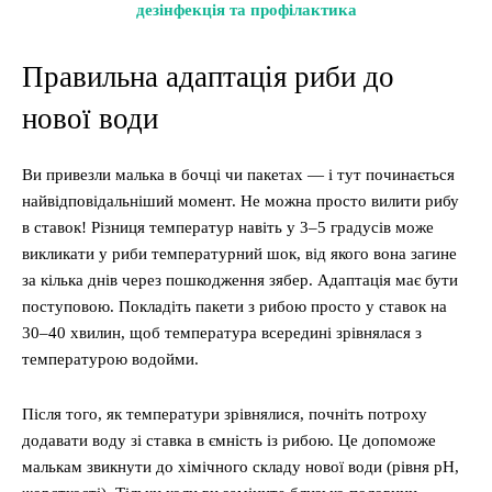
дезінфекція та профілактика
Правильна адаптація риби до
нової води
Ви привезли малька в бочці чи пакетах — і тут починається
найвідповідальніший момент. Не можна просто вилити рибу
в ставок! Різниця температур навіть у 3–5 градусів може
викликати у риби температурний шок, від якого вона загине
за кілька днів через пошкодження зябер. Адаптація має бути
поступовою. Покладіть пакети з рибою просто у ставок на
30–40 хвилин, щоб температура всередині зрівнялася з
температурою водойми.
Після того, як температури зрівнялися, почніть потроху
додавати воду зі ставка в ємність із рибою. Це допоможе
малькам звикнути до хімічного складу нової води (рівня pH,