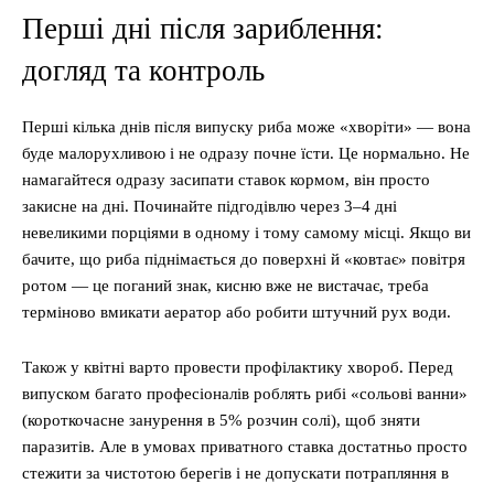
Перші дні після зариблення:
догляд та контроль
Перші кілька днів після випуску риба може «хворіти» — вона
буде малорухливою і не одразу почне їсти. Це нормально. Не
намагайтеся одразу засипати ставок кормом, він просто
закисне на дні. Починайте підгодівлю через 3–4 дні
невеликими порціями в одному і тому самому місці. Якщо ви
бачите, що риба піднімається до поверхні й «ковтає» повітря
ротом — це поганий знак, кисню вже не вистачає, треба
терміново вмикати аератор або робити штучний рух води.
Також у квітні варто провести профілактику хвороб. Перед
випуском багато професіоналів роблять рибі «сольові ванни»
(короткочасне занурення в 5% розчин солі), щоб зняти
паразитів. Але в умовах приватного ставка достатньо просто
стежити за чистотою берегів і не допускати потрапляння в