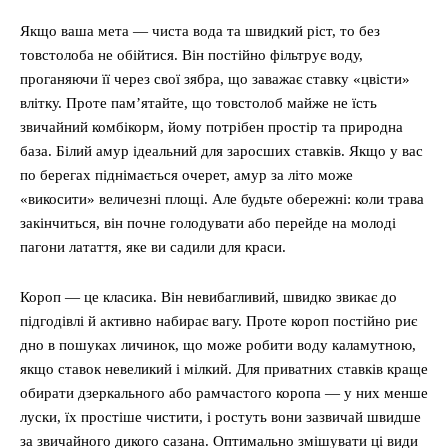
Якщо ваша мета — чиста вода та швидкий ріст, то без
товстолоба не обійтися. Він постійно фільтрує воду,
проганяючи її через свої зябра, що заважає ставку «цвісти»
влітку. Проте пам’ятайте, що товстолоб майже не їсть
звичайний комбікорм, йому потрібен простір та природна
база. Білий амур ідеальний для заросших ставків. Якщо у вас
по берегах піднімається очерет, амур за літо може
«викосити» величезні площі. Але будьте обережні: коли трава
закінчиться, він почне голодувати або перейде на молоді
пагони латаття, яке ви садили для краси.
Короп — це класика. Він невибагливий, швидко звикає до
підгодівлі й активно набирає вагу. Проте короп постійно риє
дно в пошуках личинок, що може робити воду каламутною,
якщо ставок невеликий і мілкий. Для приватних ставків краще
обирати дзеркального або рамчастого коропа — у них менше
луски, їх простіше чистити, і ростуть вони зазвичай швидше
за звичайного дикого сазана. Оптимально змішувати ці види