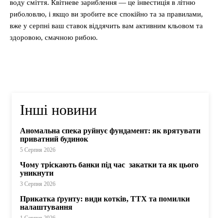
воду сміття. Квітневе зариблення — це інвестиція в літню
риболовлю, і якщо ви зробите все спокійно та за правилами,
вже у серпні ваш ставок віддячить вам активним кльовом та
здоровою, смачною рибою.
Інші новини
Аномальна спека руйнує фундамент: як врятувати
приватний будинок
5 Серпня 2026
Чому тріскають банки під час закатки та як цього
уникнути
3 Серпня 2026
Прикатка ґрунту: види котків, ТТХ та помилки
налаштування
1 Серпня 2026