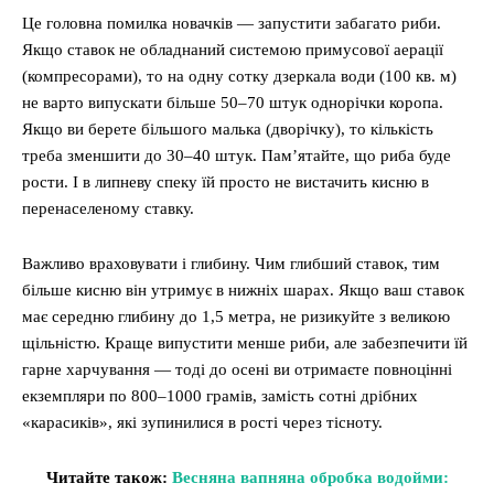
Це головна помилка новачків — запустити забагато риби.
Якщо ставок не обладнаний системою примусової аерації
(компресорами), то на одну сотку дзеркала води (100 кв. м)
не варто випускати більше 50–70 штук однорічки коропа.
Якщо ви берете більшого малька (дворічку), то кількість
треба зменшити до 30–40 штук. Пам’ятайте, що риба буде
рости. І в липневу спеку їй просто не вистачить кисню в
перенаселеному ставку.
Важливо враховувати і глибину. Чим глибший ставок, тим
більше кисню він утримує в нижніх шарах. Якщо ваш ставок
має середню глибину до 1,5 метра, не ризикуйте з великою
щільністю. Краще випустити менше риби, але забезпечити їй
гарне харчування — тоді до осені ви отримаєте повноцінні
екземпляри по 800–1000 грамів, замість сотні дрібних
«карасиків», які зупинилися в рості через тісноту.
Читайте також:
Весняна вапняна обробка водойми: