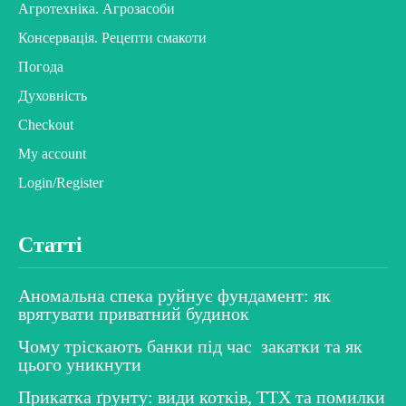
Агротехніка. Агрозасоби
Консервація. Рецепти смакоти
Погода
Духовність
Checkout
My account
Login/Register
Статті
Аномальна спека руйнує фундамент: як
врятувати приватний будинок
Чому тріскають банки під час закатки та як
цього уникнути
Прикатка ґрунту: види котків, ТТХ та помилки