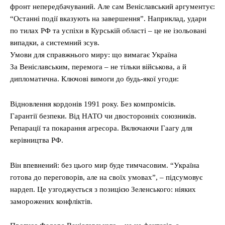
фронт непередбачуваний. Але сам Веніславський аргументує:
“Останні події вказують на завершення”. Наприклад, удари
по тилах РФ та успіхи в Курській області – це не ізольовані
випадки, а системний зсув.
Умови для справжнього миру: що вимагає Україна
За Веніславським, перемога – не тільки військова, а й
дипломатична. Ключові вимоги до будь-якої угоди:
Відновлення кордонів 1991 року. Без компромісів.
Гарантії безпеки. Від НАТО чи двосторонніх союзників.
Репарації та покарання агресора. Включаючи Гаагу для
керівництва РФ.
Він впевнений: без цього мир буде тимчасовим. “Україна
готова до переговорів, але на своїх умовах”, – підсумовує
нардеп. Це узгоджується з позицією Зеленського: ніяких
заморожених конфліктів.