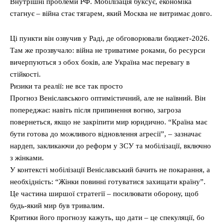
Внутрішні проблеми РФ. Мобілізація буксує, економіка
стагнує – війна стає тягарем, який Москва не витримає довго.
Ці пункти він озвучив у Раді, де обговорювали бюджет-2026.
Там же прозвучало: війна не триватиме роками, бо ресурси
вичерпуються з обох боків, але Україна має перевагу в
стійкості.
Ризики та реалії: не все так просто
Прогноз Веніславського оптимістичний, але не наївний. Він
попереджає: навіть після припинення вогню, загроза
повернеться, якщо не закріпити мир юридично. “Країна має
бути готова до можливого відновлення агресії”, – зазначає
нардеп, закликаючи до реформ у ЗСУ та мобілізації, включно
з жінками.
У контексті мобілізації Веніславський бачить не покарання, а
необхідність: “Жінки повинні готуватися захищати країну”.
Це частина ширшої стратегії – посилювати оборону, щоб
будь-який мир був тривалим.
Критики його прогнозу кажуть, що дати – це спекуляції, бо