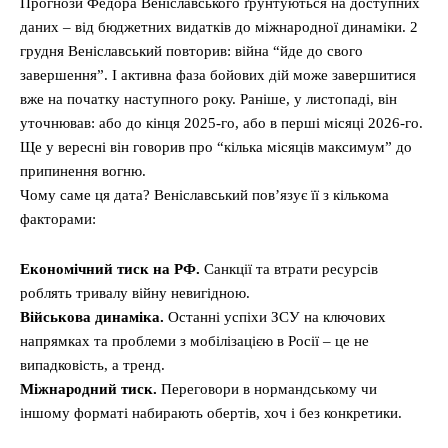
Прогнози Федора Веніславського ґрунтуються на доступних
даних – від бюджетних видатків до міжнародної динаміки. 2
грудня Веніславський повторив: війна “йде до свого
завершення”. І активна фаза бойових дій може завершитися
вже на початку наступного року. Раніше, у листопаді, він
уточнював: або до кінця 2025-го, або в перші місяці 2026-го.
Ще у вересні він говорив про “кілька місяців максимум” до
припинення вогню.
Чому саме ця дата? Веніславський пов’язує її з кількома
факторами:
Економічний тиск на РФ.
Санкції та втрати ресурсів
роблять тривалу війну невигідною.
Військова динаміка.
Останні успіхи ЗСУ на ключових
напрямках та проблеми з мобілізацією в Росії – це не
випадковість, а тренд.
Міжнародний тиск.
Переговори в нормандському чи
іншому форматі набирають обертів, хоч і без конкретики.