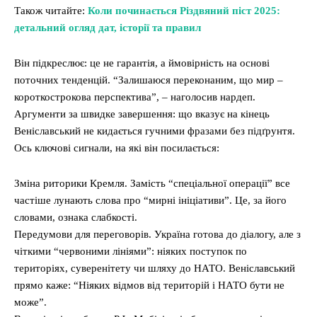
Також читайте:
Коли починається Різдвяний піст 2025:
детальний огляд дат, історії та правил
Він підкреслює: це не гарантія, а ймовірність на основі
поточних тенденцій. “Залишаюся переконаним, що мир –
короткострокова перспектива”, – наголосив нардеп.
Аргументи за швидке завершення: що вказує на кінець
Веніславський не кидається гучними фразами без підґрунтя.
Ось ключові сигнали, на які він посилається:
Зміна риторики Кремля. Замість “спеціальної операції” все
частіше лунають слова про “мирні ініціативи”. Це, за його
словами, ознака слабкості.
Передумови для переговорів. Україна готова до діалогу, але з
чіткими “червоними лініями”: ніяких поступок по
територіях, суверенітету чи шляху до НАТО. Веніславський
прямо каже: “Ніяких відмов від територій і НАТО бути не
може”.