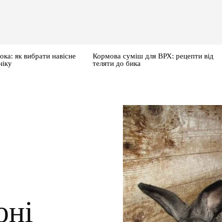
ока: як вибрати навісне
Кормова суміш для ВРХ: рецепти від
ніку
теляти до бика
оні