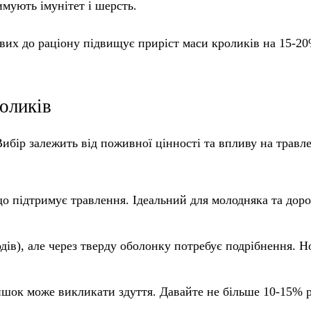
имують імунітет і шерсть.
вих до раціону підвищує приріст маси кроликів на 15-20
оликів
Вибір залежить від поживної цінності та впливу на травл
що підтримує травлення. Ідеальний для молодняка та дор
ів), але через тверду оболонку потребує подрібнення. Н
ишок може викликати здуття. Давайте не більше 10-15% р