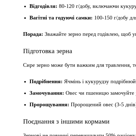
Відгодівля:
80-120 г/добу, включаючи кукуру
Вагітні та годуючі самки:
100-150 г/добу дл
Порада:
Зважайте зерно перед годівлею, щоб у
Підготовка зерна
Сире зерно може бути важким для травлення, т
Подрібнення:
Ячмінь і кукурудзу подрібнюйт
Замочування:
Овес чи пшеницю замочуйте у в
Пророщування:
Пророщений овес (3-5 днів) 
Поєднання з іншими кормами
Зернові не повинні перевищувати 50% раціону,