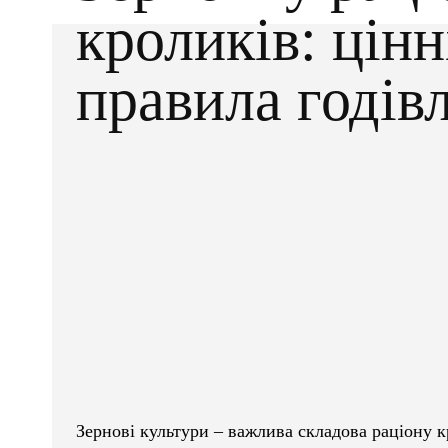
кроликів: цінн
правила годів
Facebook
X
ПОДІЛІТЬСЯ
Зернові культури – важлива складова раціону к