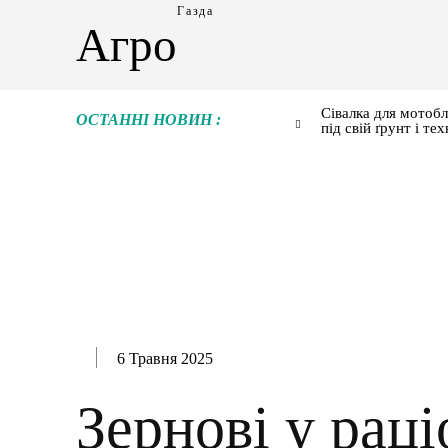
Газда
Агро
Сівалка для мотобл
ОСТАННІ НОВИН :
під свій ґрунт і тех
6 Травня 2025
Зернові у раці