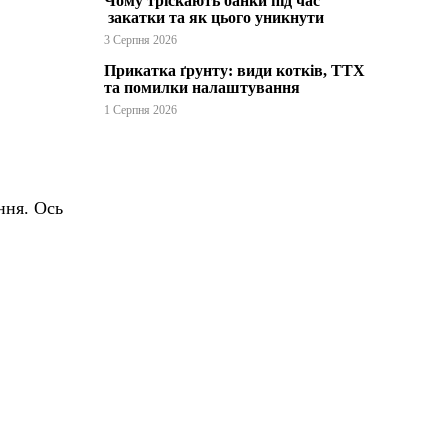
Чому тріскають банки під час
закатки та як цього уникнути
3 Серпня 2026
Прикатка ґрунту: види котків, ТТХ
та помилки налаштування
1 Серпня 2026
ння. Ось