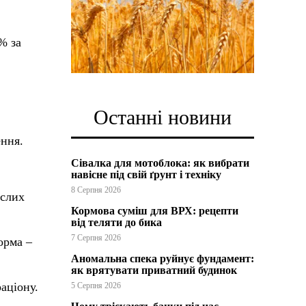
% за
Останні новини
ення.
Сівалка для мотоблока: як вибрати
навісне під свій ґрунт і техніку
8 Серпня 2026
ослих
Кормова суміш для ВРХ: рецепти
від теляти до бика
7 Серпня 2026
орма –
Аномальна спека руйнує фундамент:
як врятувати приватний будинок
аціону.
5 Серпня 2026