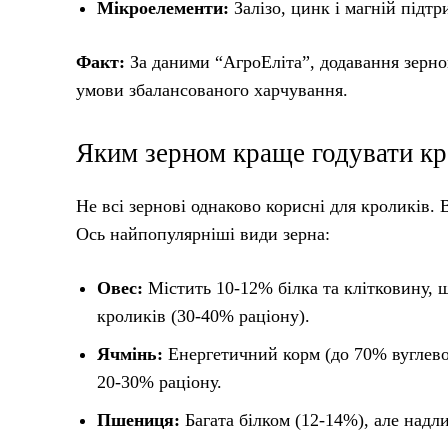
Мікроелементи:
Залізо, цинк і магній підтр
Факт:
За даними “АгроЕліта”, додавання зерно
умови збалансованого харчування.
Яким зерном краще годувати кр
Не всі зернові однаково корисні для кроликів. 
Ось найпопулярніші види зерна:
Овес:
Містить 10-12% білка та клітковину, 
кроликів (30-40% раціону).
Ячмінь:
Енергетичний корм (до 70% вуглевод
20-30% раціону.
Пшениця:
Багата білком (12-14%), але надл