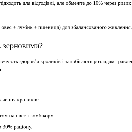
ідходить для відгодівлі, але обмежте до 10% через ризик
 овес + ячмінь + пшениця) для збалансованого живлення.
в зерновими?
печують здоров’я кроликів і запобігають розладам травле
і.
начення кроликів:
том на овес і комбікорм.
о 30% раціону.