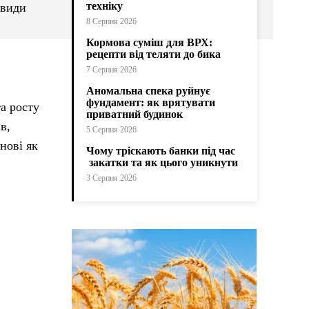
техніку
 види
8 Серпня 2026
Кормова суміш для ВРХ:
рецепти від теляти до бика
7 Серпня 2026
Аномальна спека руйнує
фундамент: як врятувати
та росту
приватний будинок
в,
5 Серпня 2026
нові як
Чому тріскають банки під час
закатки та як цього уникнути
3 Серпня 2026