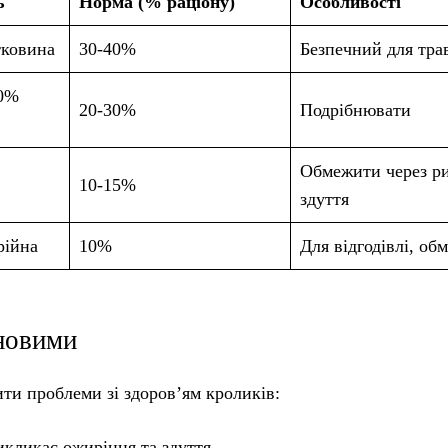
ь
Норма (% раціону)
Особливості
тковина
30-40%
Безпечний для тра
10%
20-30%
Подрібнювати
Обмежити через р
10-15%
здуття
рійна
10%
Для відгодівлі, об
рновими
ти проблеми зі здоров’ям кроликів:
икликає ожиріння та здуття.