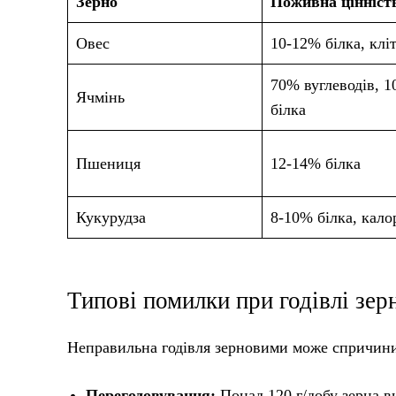
Зерно
Поживна цінніст
Овес
10-12% білка, клі
70% вуглеводів, 
Ячмінь
білка
Пшениця
12-14% білка
Кукурудза
8-10% білка, кало
Типові помилки при годівлі зе
Неправильна годівля зерновими може спричини
Перегодовування:
Понад 120 г/добу зерна в