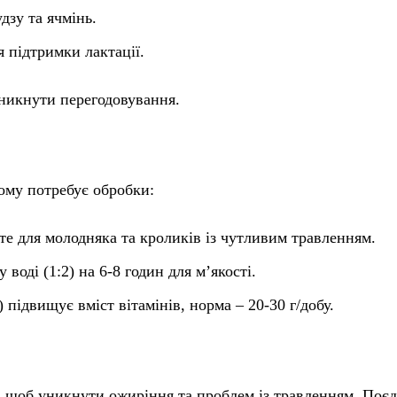
дзу та ячмінь.
я підтримки лактації.
никнути перегодовування.
ому потребує обробки:
е для молодняка та кроликів із чутливим травленням.
оді (1:2) на 6-8 годин для м’якості.
підвищує вміст вітамінів, норма – 20-30 г/добу.
 щоб уникнути ожиріння та проблем із травленням. Поєд