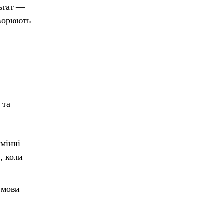
ьтат —
творюють
 та
бмінні
, коли
 умови