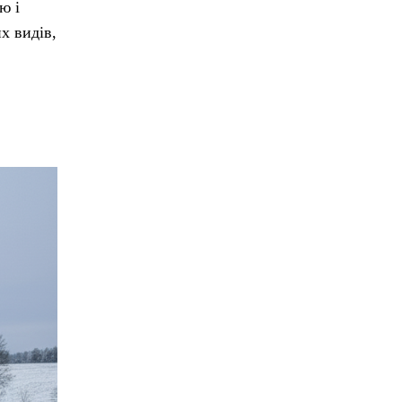
ю і
х видів,