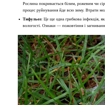
Рослина покривається білим, рожевим чи сір
процес руйнування йде всю зиму. Втрати мож
Тифульоз
: Це ще одна грибкова інфекція, я
вологості. Ознаки — пожовтіння і загниванн