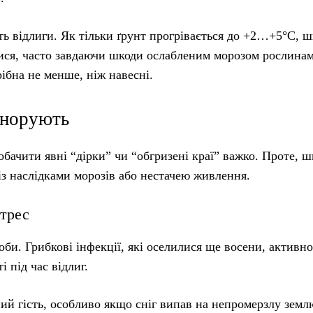
ь відлиги. Як тільки ґрунт прогрівається до +2…+5°С, 
тися, часто завдаючи шкоди ослабленим морозом рослина
ібна не менше, ніж навесні.
гнорують
обачити явні “дірки” чи “обгризені краї” важко. Проте, 
із наслідками морозів або нестачею живлення.
стрес
би. Грибкові інфекції, які оселилися ще восени, активно
і під час відлиг.
ий гість, особливо якщо сніг випав на непромерзлу земл