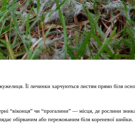
жужелиця. Її личинки харчуються листям прямо біля осн
ерні “віконця” чи “прогалини” — місця, де рослини зник
лядає обірваним або пережованим біля кореневої шийки.