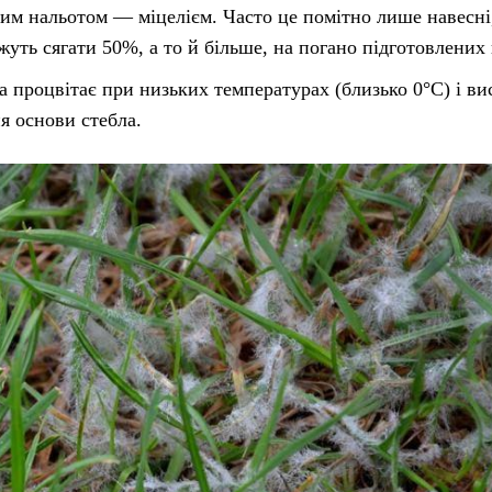
им нальотом — міцелієм. Часто це помітно лише навесні
уть сягати 50%, а то й більше, на погано підготовлених 
ка процвітає при низьких температурах (близько 0°С) і ви
я основи стебла.