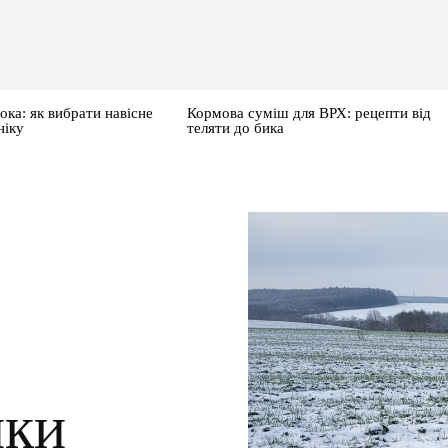
ока: як вибрати навісне
Кормова суміш для ВРХ: рецепти від
ніку
теляти до бика
ики