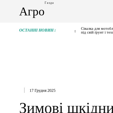
Газда
Агро
Сівалка для мотобл
ОСТАННІ НОВИН :
під свій ґрунт і тех
17 Грудня 2025
Зимові шкідн