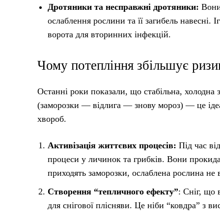
Дротяники та несправжні дротяники:
Вони
ослаблення рослини та її загибель навесні.
ворота для вторинних інфекцій.
Чому потепління збільшує ризи
Останні роки показали, що стабільна, холодна 
(заморозки — відлига — знову мороз) — це іде
хвороб.
Активізація життєвих процесів:
Під час ві
процеси у личинок та грибків. Вони прокид
приходять заморозки, ослаблена рослина не в
Створення “тепличного ефекту”
: Сніг, що
для снігової плісняви. Це ніби “ковдра” з в