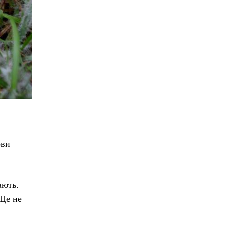
ови
ають.
 Це не