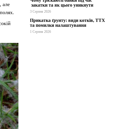
Чому тріскають банки під час
, але
закатки та як цього уникнути
полях.
3 Серпня 2026
Прикатка ґрунту: види котків, ТТХ
сокій
та помилки налаштування
1 Серпня 2026