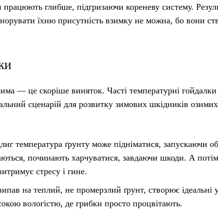
 працюють глибше, підгризаючи кореневу систему. Резул
 Ігнорувати їхню присутність взимку не можна, бо вони с
ки
зима — це скоріше виняток. Часті температурні гойдалки
альний сценарій для розвитку зимових шкідників озимих
длиг температура ґрунту може підніматися, запускаючи о
аються, починають харчуватися, завдаючи шкоди. А потім
итримує стресу і гине.
 випав на теплий, не промерзлий ґрунт, створює ідеальні
исокою вологістю, де грибки просто процвітають.