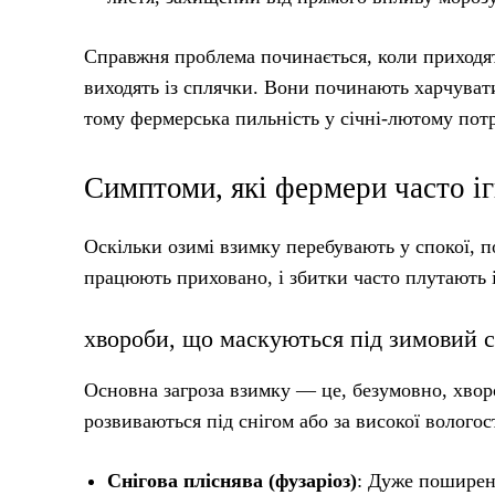
Справжня проблема починається, коли приходят
виходять із сплячки. Вони починають харчува
тому фермерська пильність у січні-лютому потр
Симптоми, які фермери часто і
Оскільки озимі взимку перебувають у спокої, п
працюють приховано, і збитки часто плутають 
хвороби, що маскуються під зимовий 
Основна загроза взимку — це, безумовно, хворо
розвиваються під снігом або за високої вологост
Снігова пліснява (фузаріоз)
: Дуже поширен