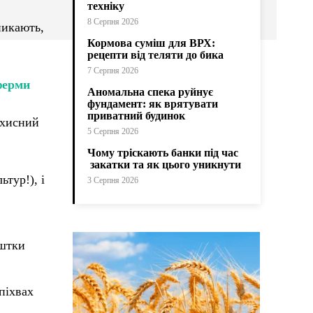
техніку
8 Серпня 2026
никають,
Кормова суміш для ВРХ:
рецепти від теляти до бика
7 Серпня 2026
ферми
Аномальна спека руйнує
фундамент: як врятувати
приватний будинок
ахисний
5 Серпня 2026
Чому тріскають банки під час
закатки та як цього уникнути
тур!), і
3 Серпня 2026
ештки
піхвах