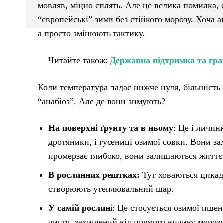
мовляв, міцно сплять. Але це велика помилка, 
“європейські” зими без стійкого морозу. Хоча 
а просто змінюють тактику.
Читайте також:
Державна підтримка та гра
Коли температура падає нижче нуля, більшість 
“анабіоз”. Але де вони зимують?
На поверхні ґрунту та в ньому
: Це і личин
дротяники, і гусениці озимої совки. Вони за
промерзає глибоко, вони залишаються життє
В рослинних рештках:
Тут ховаються цикадк
створюють утеплювальний шар.
У самій рослині
: Це стосується озимої пше
листя, захищений від прямого впливу морозу