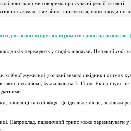
особливо якщо ми говоримо про сучасні реалії та часті
активність комах, звичайно, знижується, вони нікуди не з
нти для агросектору: як отримати гроші на розвиток 
шкідників переходить у стадію діапаузи. Це такий собі з
ки хлібної жужелиці (головні зимові шкідники озимих куль
лягають неглибоко, буквально на 3–15 см. Якщо ґрунт не
здатними.
и, попелиці та їхні яйця. Це ідеальне місце, оскільки р
ниці. Наприклад, пшеничний трипс може перезимувати у 
.