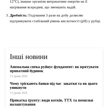
12°C), інакше організм витрачатиме енергію на її
нагрівання всередині, що зменшить надій.
Дробність:
Годування 3 рази на добу дозволяє
підтримувати стабільний рівень кислотності (pH) у рубці.
Інші новини
Аномальна спека руйнує фундамент: як врятувати
приватний будинок
5 Серпня 2026
Чому тріскають банки під час закатки та як цього
уникнути
3 Серпня 2026
Прикатка ґрунту: види котків, ТТХ та помилки
налаштування