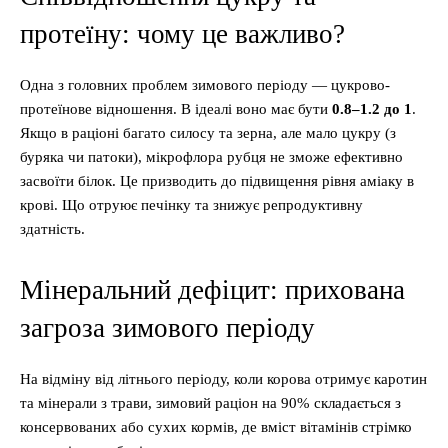
протеїну: чому це важливо?
Одна з головних проблем зимового періоду — цукрово-
протеїнове відношення. В ідеалі воно має бути
0.8–1.2 до 1
.
Якщо в раціоні багато силосу та зерна, але мало цукру (з
буряка чи патоки), мікрофлора рубця не зможе ефективно
засвоїти білок. Це призводить до підвищення рівня аміаку в
крові. Що отруює печінку та знижує репродуктивну
здатність.
Мінеральний дефіцит: прихована
загроза зимового періоду
На відміну від літнього періоду, коли корова отримує каротин
та мінерали з трави, зимовий раціон на 90% складається з
консервованих або сухих кормів, де вміст вітамінів стрімко