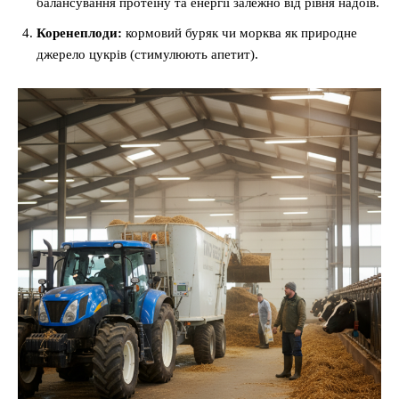
балансування протеїну та енергії залежно від рівня надоїв.
Коренеплоди:
кормовий буряк чи морква як природне
джерело цукрів (стимулюють апетит).