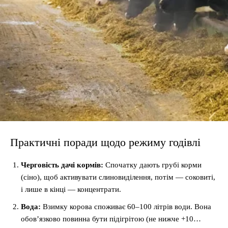
Практичні поради щодо режиму годівлі
Черговість дачі кормів:
Спочатку дають грубі корми
(сіно), щоб активувати слиновиділення, потім — соковиті,
і лише в кінці — концентрати.
Вода:
Взимку корова споживає 60–100 літрів води. Вона
обов’язково повинна бути підігрітою (не нижче +10…