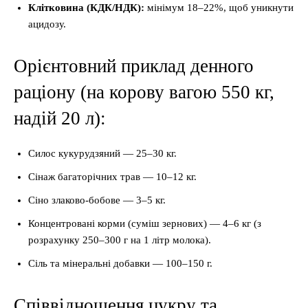
Клітковина (КДК/НДК):
мінімум 18–22%, щоб уникнути
ацидозу.
Орієнтовний приклад денного
раціону (на корову вагою 550 кг,
надій 20 л):
Силос кукурудзяний — 25–30 кг.
Сінаж багаторічних трав — 10–12 кг.
Сіно злаково-бобове — 3–5 кг.
Концентровані корми (суміш зернових) — 4–6 кг (з
розрахунку 250–300 г на 1 літр молока).
Сіль та мінеральні добавки — 100–150 г.
Співвідношення цукру та