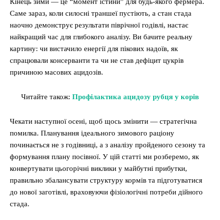
Кінець зими — це “момент істини” для будь-якого фермера.
Саме зараз, коли силосні траншеї пустіють, а стан стада
наочно демонструє результати піврічної годівлі, настає
найкращий час для глибокого аналізу. Ви бачите реальну
картину: чи вистачило енергії для пікових надоїв, як
спрацювали консерванти та чи не став дефіцит цукрів
причиною масових ацидозів.
Читайте також:
Профілактика ацидозу рубця у корів
Чекати наступної осені, щоб щось змінити — стратегічна
помилка. Планування ідеального зимового раціону
починається не з годівниці, а з аналізу пройденого сезону та
формування плану посівної. У цій статті ми розберемо, як
конвертувати цьогорічні виклики у майбутні прибутки,
правильно збалансувати структуру кормів та підготуватися
до нової заготівлі, враховуючи фізіологічні потреби дійного
стада.