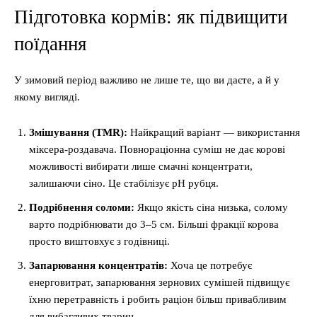
Підготовка кормів: як підвищити
поїдання
У зимовий період важливо не лише те, що ви даєте, а й у
якому вигляді.
Змішування (TMR):
Найкращий варіант — використання
міксера-роздавача. Повнораціонна суміш не дає корові
можливості вибирати лише смачні концентрати,
залишаючи сіно. Це стабілізує pH рубця.
Подрібнення соломи:
Якщо якість сіна низька, солому
варто подрібнювати до 3–5 см. Більші фракції корова
просто виштовхує з годівниці.
Запарювання концентратів:
Хоча це потребує
енерговитрат, запарювання зернових сумішей підвищує
їхню перетравність і робить раціон більш привабливим
для вибагливих тварин.