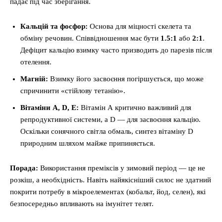
падає під час зберігання.
Кальцій та фосфор:
Основа для міцності скелета та
обміну речовин. Співвідношення має бути
1.5:1
або
2:1
.
Дефіцит кальцію взимку часто призводить до парезів після
отелення.
Магній:
Взимку його засвоєння погіршується, що може
спричинити «стійлову тетанію».
Вітаміни A, D, E:
Вітамін А критично важливий для
репродуктивної системи, а D — для засвоєння кальцію.
Оскільки сонячного світла обмаль, синтез вітаміну D
природним шляхом майже припиняється.
Порада:
Використання преміксів у зимовий період — це не
розкіш, а необхідність. Навіть найякісніший силос не здатний
покрити потребу в мікроелементах (кобальт, йод, селен), які
безпосередньо впливають на імунітет телят.