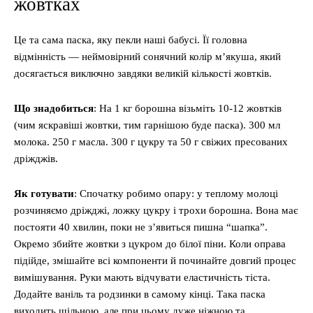
жовтках
Це та сама паска, яку пекли наші бабусі. Її головна
відмінність — неймовірний сонячний колір м’якуша, який
досягається виключно завдяки великій кількості жовтків.
Що знадобиться
: На 1 кг борошна візьміть 10-12 жовтків
(чим яскравіші жовтки, тим гарнішою буде паска). 300 мл
молока. 250 г масла. 300 г цукру та 50 г свіжих пресованих
дріжджів.
Як готувати
: Спочатку робимо опару: у теплому молоці
розчиняємо дріжджі, ложку цукру і трохи борошна. Вона має
постояти 40 хвилин, поки не з’явиться пишна “шапка”.
Окремо збийте жовтки з цукром до білої піни. Коли оправа
підійде, змішайте всі компоненти й починайте довгий процес
вимішування. Руки мають відчувати еластичність тіста.
Додайте ваніль та родзинки в самому кінці. Така паска
виходить щільною, але при цьому дуже ніжною та