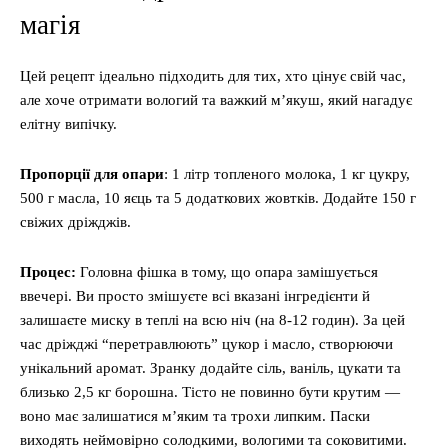
магія
Цей рецепт ідеально підходить для тих, хто цінує свій час,
але хоче отримати вологий та важкий м’якуш, який нагадує
елітну випічку.
Пропорції для опари
: 1 літр топленого молока, 1 кг цукру,
500 г масла, 10 яєць та 5 додаткових жовтків. Додайте 150 г
свіжих дріжджів.
Процес:
Головна фішка в тому, що опара замішується
ввечері. Ви просто змішуєте всі вказані інгредієнти й
залишаєте миску в теплі на всю ніч (на 8-12 годин). За цей
час дріжджі “перетравлюють” цукор і масло, створюючи
унікальний аромат. Зранку додайте сіль, ваніль, цукати та
близько 2,5 кг борошна. Тісто не повинно бути крутим —
воно має залишатися м’яким та трохи липким. Паски
виходять неймовірно солодкими, вологими та соковитими.