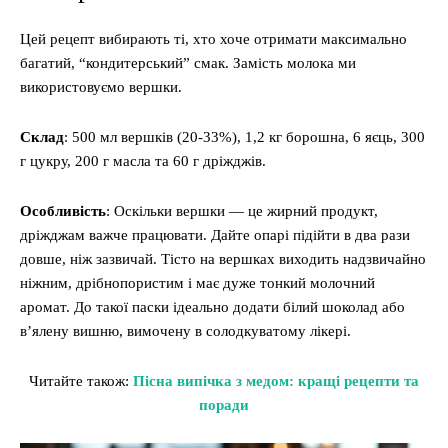
Цей рецепт вибирають ті, хто хоче отримати максимально
багатий, “кондитерський” смак. Замість молока ми
використовуємо вершки.
Склад
: 500 мл вершків (20-33%), 1,2 кг борошна, 6 яєць, 300
г цукру, 200 г масла та 60 г дріжджів.
Особливість
: Оскільки вершки — це жирний продукт,
дріжджам важче працювати. Дайте опарі підійти в два рази
довше, ніж зазвичай. Тісто на вершках виходить надзвичайно
ніжним, дрібнопористим і має дуже тонкий молочний
аромат. До такої паски ідеально додати білий шоколад або
в’ялену вишню, вимочену в солодкуватому лікері.
Читайте також:
Пісна випічка з медом: кращі рецепти та
поради