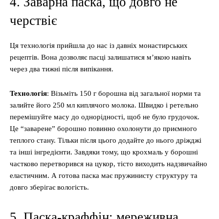
4. Заварна паска, що довго не
черствіє
Ця технологія прийшла до нас із давніх монастирських
рецептів. Вона дозволяє пасці залишатися м’якою навіть
через два тижні після випікання.
Технологія
: Візьміть 150 г борошна від загальної норми та
залийте його 250 мл киплячого молока. Швидко і ретельно
перемішуйте масу до однорідності, щоб не було грудочок.
Це “заварене” борошно повинно охолонути до приємного
теплого стану. Тільки після цього додайте до нього дріжджі
та інші інгредієнти. Завдяки тому, що крохмаль у борошні
частково перетворився на цукор, тісто виходить надзвичайно
еластичним. А готова паска має пружинисту структуру та
довго зберігає вологість.
5. Паска-краффін: мереживна