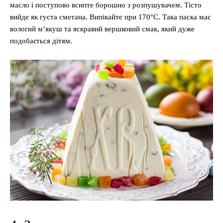
масло і поступово всипте борошно з розпушувачем. Тісто
вийде як густа сметана. Випікайте при 170°C. Така паска має
вологий м’якуш та яскравий вершковий смак, який дуже
подобається дітям.