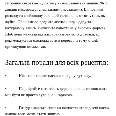
Головний секрет — у довгому вимішуванні (не менше 20-30
хвилин міксером зі спеціальними насадками). Ви повинні
розвинути клейковину так, щоб тісто почало тягнутися, як
жуйка. Обов’язково додайте апельсинову цедру та
натуральну ваніль. Випікайте панеттоне у високих формах.
Щоб вони не осіли під власною вагою після духовки, їх
рекомендується охолоджувати в перевернутому стані,
проткнувши шпажками.
Загальні поради для всіх рецептів:
• Ніколи не ставте паски в холодну духовку.
• Перевіряйте готовність дерев’яною паличкою: вона
має бути не просто сухою, а й гарячою.
• Глазур наносьте лише на повністю охолоджені паски,
інакше вона може стати липкою.