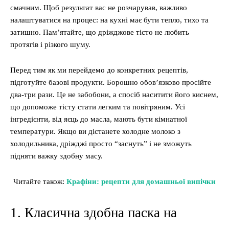
смачним. Щоб результат вас не розчарував, важливо
налаштуватися на процес: на кухні має бути тепло, тихо та
затишно. Пам’ятайте, що дріжджове тісто не любить
протягів і різкого шуму.
Перед тим як ми перейдемо до конкретних рецептів,
підготуйте базові продукти. Борошно обов’язково просійте
два-три рази. Це не забобони, а спосіб наситити його киснем,
що допоможе тісту стати легким та повітряним. Усі
інгредієнти, від яєць до масла, мають бути кімнатної
температури. Якщо ви дістанете холодне молоко з
холодильника, дріжджі просто “заснуть” і не зможуть
підняти важку здобну масу.
Читайте також:
Крафіни: рецепти для домашньої випічки
1. Класична здобна паска на