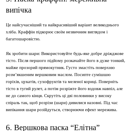
випічка
Це найсучасніший та найкрасивіший варіант великоднього
хліба. Краффін підкорює своїм незвичним виглядом і
багатошаровістю.
Як зробити шари: Використовуйте будь-яке добре дріжджове
тісто. Після першого підйому розкачайте його в дуже тонкий,
майже прозорий прямокутник. Густо змастіть поверхню
розм’якшеним вершковим маслом. Посипте сумішшю
горіхів, цукатів, сухофруктів та меленої кориці. Поверніть
тісто в тугий рулет, а потім розріжте його вздовж навпіл, але
не до самого кінця. Скрутіть ці дві половинки у високу
спіраль так, щоб розрізи (шари) дивилися назовні. Під час
випікання шари розійдуться, створюючи ефект мережива.
6. Вершкова паска “Елітна”