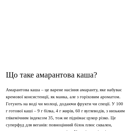
Що таке амарантова каша?
Амарантова каша – це варене насіння амаранту, яке набуває
кремової консистенції, як манка, але з горіховим ароматом.
Готують на воді чи молоці, додаючи фрукти чи спеції. У 100
г готової каші – 9 г білка, 4 г жирів, 60 г вуглеводів, з низьким
глікемічним індексом 35, тож не піднімає цукор різко. Це
суперфуд для веганів: повноцінний білок плюс сквален,