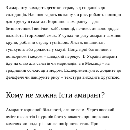
З амаранту виходять десятки страв, від сніданків до
солодощів. Насіння варять як кашу чи рис, роблять попкорн
для хрусту в салатах. Борошно з амаранту – для
безглютенової випічки: хліб, млинці, печиво, де воно додає
вологість і горіховий смак. У супах чи рагу амарант заміняє
крупи, роблячи страву густішою. Листя, як шпинат,
тушкують або додають у смузі. Популярні батончики з
попкорном і медом – швидкий перекус. В Україні амарант
йде на олію для салатів чи маринадів, а в Мексиці – на
традиційні солодощі з медом. Експериментуйте: додайте до
фалафеля чи паніруйте рибу – текстура виходить хрусткою.
Кому не можна їсти амарант?
Амарант корисний більшості, але не всім. Через високий
вміст оксалатів і пуринів його уникають при ниркових
каменях чи подагрі – може погіршити стан. При