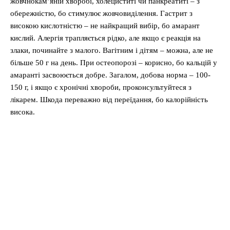
жовчнокам’яній хворобі, холециститі чи панкреатиті – з
обережністю, бо стимулює жовчовиділення. Гастрит з
високою кислотністю – не найкращий вибір, бо амарант
кислий. Алергія трапляється рідко, але якщо є реакція на
злаки, починайте з малого. Вагітним і дітям – можна, але не
більше 50 г на день. При остеопорозі – корисно, бо кальцій у
амаранті засвоюється добре. Загалом, добова норма – 100-
150 г, і якщо є хронічні хвороби, проконсультуйтеся з
лікарем. Шкода переважно від переїдання, бо калорійність
висока.