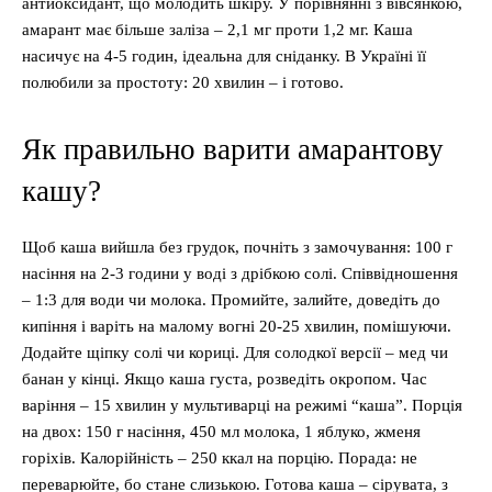
антиоксидант, що молодить шкіру. У порівнянні з вівсянкою,
амарант має більше заліза – 2,1 мг проти 1,2 мг. Каша
насичує на 4-5 годин, ідеальна для сніданку. В Україні її
полюбили за простоту: 20 хвилин – і готово.
Як правильно варити амарантову
кашу?
Щоб каша вийшла без грудок, почніть з замочування: 100 г
насіння на 2-3 години у воді з дрібкою солі. Співвідношення
– 1:3 для води чи молока. Промийте, залийте, доведіть до
кипіння і варіть на малому вогні 20-25 хвилин, помішуючи.
Додайте щіпку солі чи кориці. Для солодкої версії – мед чи
банан у кінці. Якщо каша густа, розведіть окропом. Час
варіння – 15 хвилин у мультиварці на режимі “каша”. Порція
на двох: 150 г насіння, 450 мл молока, 1 яблуко, жменя
горіхів. Калорійність – 250 ккал на порцію. Порада: не
переварюйте, бо стане слизькою. Готова каша – сірувата, з