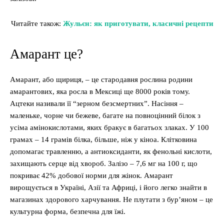
Читайте також:
Жульєн: як приготувати, класичні рецепти
Амарант це?
Амарант, або щириця, – це стародавня рослина родини
амарантових, яка росла в Мексиці ще 8000 років тому.
Ацтеки називали її “зерном безсмертних”. Насіння –
маленьке, чорне чи бежеве, багате на повноцінний білок з
усіма амінокислотами, яких бракує в багатьох злаках. У 100
грамах – 14 грамів білка, більше, ніж у кіноа. Клітковина
допомагає травленню, а антиоксиданти, як фенольні кислоти,
захищають серце від хвороб. Залізо – 7,6 мг на 100 г, що
покриває 42% добової норми для жінок. Амарант
вирощується в Україні, Азії та Африці, і його легко знайти в
магазинах здорового харчування. Не плутати з бур’яном – це
культурна форма, безпечна для їжі.