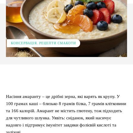
КОНСЕРВАЦІЯ. РЕЦЕПТИ СМАКОТИ
Facebook
X
Pinterest
WhatsApp
Насіння амаранту – це дрібні зерна, які варять як крупу. У
100 грамах каші – близько 8 грамів білка, 7 грамів клітковини
та 166 калорій. Амарант не містить глютену, тож підходить
для чутливого шлунка. Уявіть: сніданок, який насичує
надовго і підтримує імунітет завдяки фолієвій кислоті та
залізові.