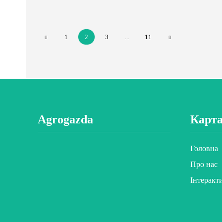
1
2
3
...
11
Agrogazda
Карта
Головна
Про нас
Інтеракт