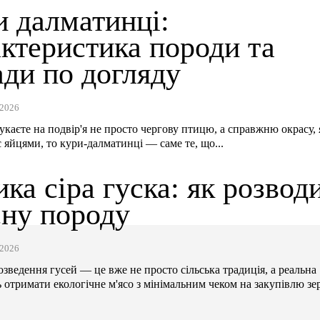
и далматинці:
актеристика породи та
ади по догляду
2026
каєте на подвір'я не просто чергову птицю, а справжню окрасу, 
с яйцями, то кури-далматинці — саме те, що...
ка сіра гуска: як розвод
сну породу
2026
озведення гусей — це вже не просто сільська традиція, а реальна
 отримати екологічне м'ясо з мінімальним чеком на закупівлю зер