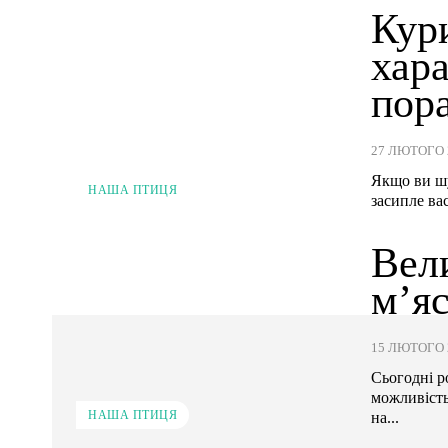
Кур
хар
пор
27 ЛЮТОГО 
Якщо ви шу
НАША ПТИЦЯ
засипле ва
Вели
м’я
15 ЛЮТОГО 
Сьогодні р
можливість
НАША ПТИЦЯ
на...