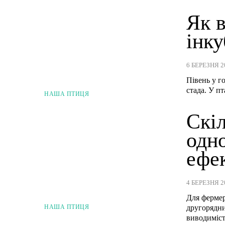
Як в
інку
6 БЕРЕЗНЯ 2
Півень у г
стада. У п
НАША ПТИЦЯ
Скіл
одно
ефе
4 БЕРЕЗНЯ 2
Для фермер
другорядни
НАША ПТИЦЯ
виводиміст