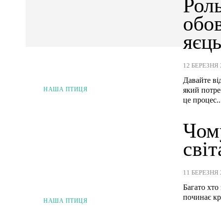
Роль
обов
яєц
12 БЕРЕЗНЯ 
Давайте ві
який потре
НАША ПТИЦЯ
це процес..
Чому
світ
11 БЕРЕЗНЯ 
Багато хто
починає кр
НАША ПТИЦЯ