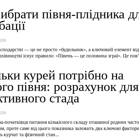
ибрати півня-плідника д
бації
026
осподарстві — це не просто «будильник», а ключовий елемент ві
тахівництві існує правило: «Півень — це половина зграї». Це пов’
ьки курей потрібно на
го півня: розрахунок для
ктивного стада
026
а-початківця питання кількісного складу пташиної родини часто
м, проте саме від цього показника залежить два ключові фактори
ь курчат та фізичний стан...