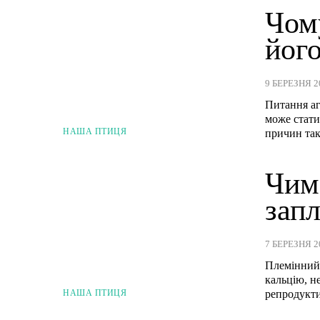
Чому
йог
9 БЕРЕЗНЯ 2
Питання аг
може стати
НАША ПТИЦЯ
причин тако
Чим
запл
7 БЕРЕЗНЯ 2
Племінний 
кальцію, н
НАША ПТИЦЯ
репродукти