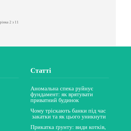
рінка 2 з 11
Статті
Аномальна спека руйнує
фундамент: як врятувати
приватний будинок
Чому тріскають банки під час
закатки та як цього уникнути
Прикатка ґрунту: види котків,