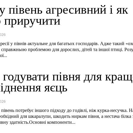
 півень агресивний і як
о приручити
026
ресії у півнів актуальне для багатьох господарів. Адже такий «о
 справжньою проблемою для дорослих, дітей та іншої птиці. Роз
ї...
 годувати півня для кращ
іднення яєць
026
півень потребує іншого підходу до годівлі, ніж курка-несучка. 
еобхідний для шкаралупи, шкодить ниркам півня, а нестача білка
вну здатність.Основні компоненти...