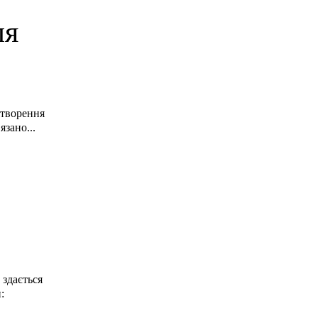
ля
дтворення
язано...
 здається
: