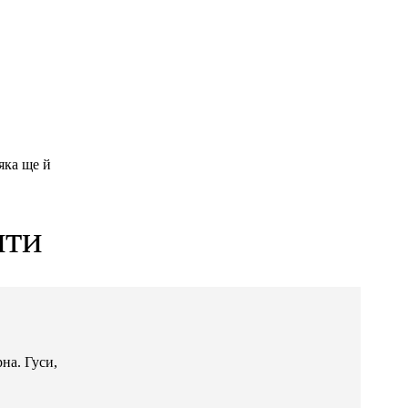
яка ще й
ити
на. Гуси,