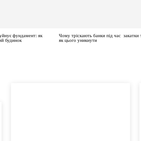
уйнує фундамент: як
Чому тріскають банки під час закатки 
ий будинок
як цього уникнути