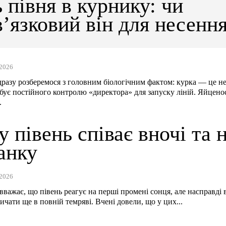
 півня в курнику: чи
’язковий він для несенн
ь
2026
дразу розберемося з головним біологічним фактом: курка — це не
бує постійного контролю «директора» для запуску ліній. Яйцено
.
 півень співає вночі та 
анку
2026
 вважає, що півень реагує на перші промені сонця, але насправді 
ичати ще в повній темряві. Вчені довели, що у цих...