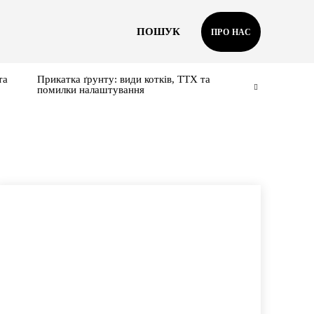
ПОШУК
ПРО НАС
та
Прикатка ґрунту: види котків, ТТХ та
помилки налаштування