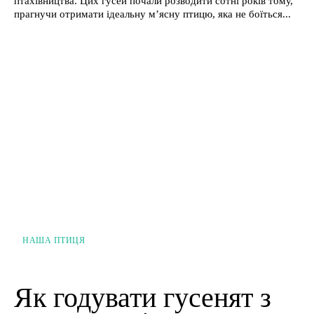
птахівництва. Цих гусей почали розводити сотні років тому,
прагнучи отримати ідеальну м’ясну птицю, яка не боїться...
НАША ПТИЦЯ
Як годувати гусенят з