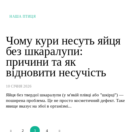
НАША ПТИЦЯ
Чому кури несуть яйця
без шкаралупи:
причини та як
відновити несучість
10 СІЧНЯ 2026
Яйця без твердої шкаралупи (у м'якій плівці або "шкірці") —
поширена проблема. Це не просто косметичний дефект. Таке
явище вказує на збої в організмі...
2
3
4