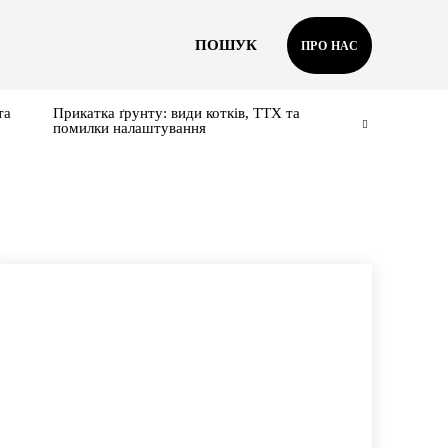
ПОШУК
ПРО НАС
та
Прикатка ґрунту: види котків, ТТХ та
помилки налаштування