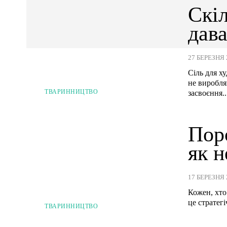
Скіл
дава
27 БЕРЕЗНЯ 
Сіль для х
не виробля
ТВАРИННИЦТВО
засвоєння..
Пор
як 
17 БЕРЕЗНЯ 
Кожен, хто
це стратегі
ТВАРИННИЦТВО