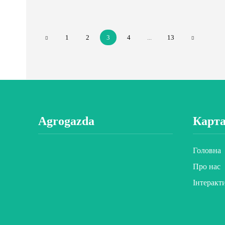
1
2
3
4
...
13
Agrogazda
Карта
Головна
Про нас
Інтеракт