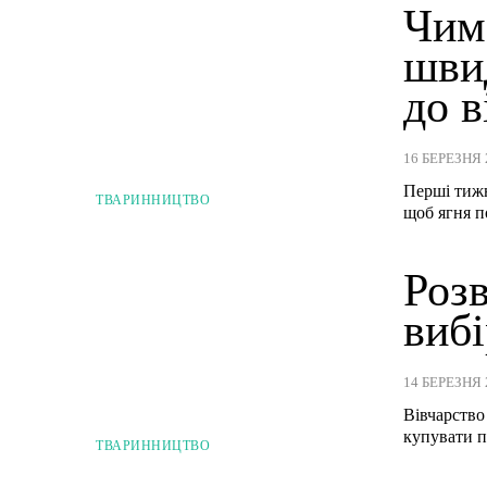
Чим 
шви
до 
16 БЕРЕЗНЯ 
Перші тижн
ТВАРИННИЦТВО
щоб ягня п
Розв
виб
14 БЕРЕЗНЯ 
Вівчарство
купувати п
ТВАРИННИЦТВО