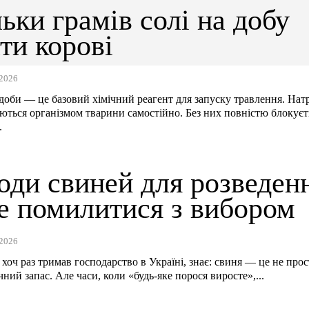
ьки грамів солі на добу
ти корові
2026
удоби — це базовий хімічний реагент для запуску травлення. Натр
ються організмом тварини самостійно. Без них повністю блокуєт
.
оди свиней для розведен
не помилитися з вибором
2026
 хоч раз тримав господарство в Україні, знає: свиня — це не прос
чний запас. Але часи, коли «будь-яке порося виросте»,...