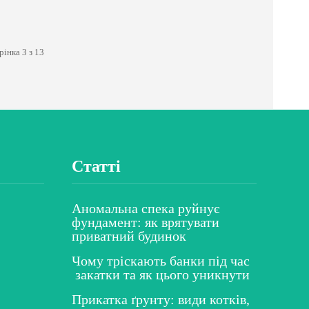
рінка 3 з 13
Статті
Аномальна спека руйнує
фундамент: як врятувати
приватний будинок
Чому тріскають банки під час
закатки та як цього уникнути
Прикатка ґрунту: види котків,