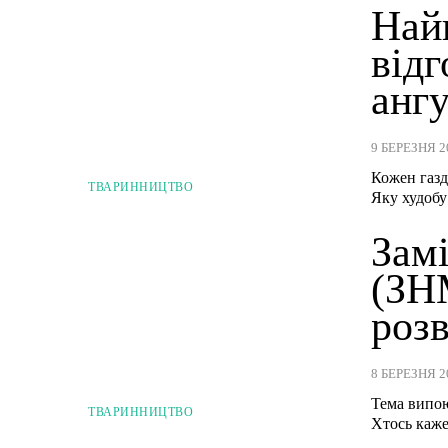
Най
відг
анг
9 БЕРЕЗНЯ 2
Кожен газд
ТВАРИННИЦТВО
Яку худобу
Зам
(ЗНМ
роз
8 БЕРЕЗНЯ 2
Тема випою
ТВАРИННИЦТВО
Хтось каже