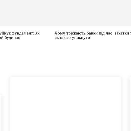
уйнує фундамент: як
Чому тріскають банки під час закатки 
ий будинок
як цього уникнути