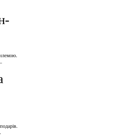
н-
дилемою.
..
а
подарів.
.