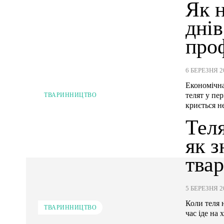
Як н
днів
про
6 БЕРЕЗНЯ 2
Економічна
телят у пе
ТВАРИННИЦТВО
криється не
Теля
як з
тва
5 БЕРЕЗНЯ 2
Коли теля 
ТВАРИННИЦТВО
час іде на 