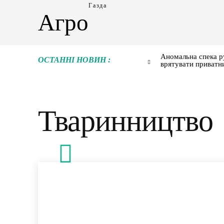
Газда
Агро
Аномальна спека р
ОСТАННІ НОВИН :
врятувати приватн
Тваринництво