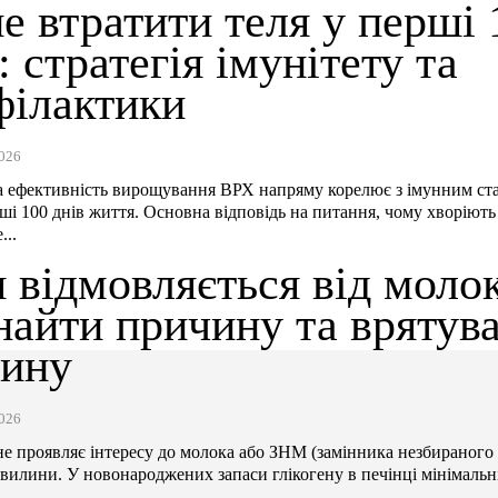
е втратити теля у перші 
: стратегія імунітету та
філактики
026
 ефективність вирощування ВРХ напряму корелює з імунним ст
рші 100 днів життя. Основна відповідь на питання, чому хворіють 
...
 відмовляється від молок
найти причину та врятув
рину
026
не проявляє інтересу до молока або ЗНМ (замінника незбираного 
хвилини. У новонароджених запаси глікогену в печінці мінімальні,