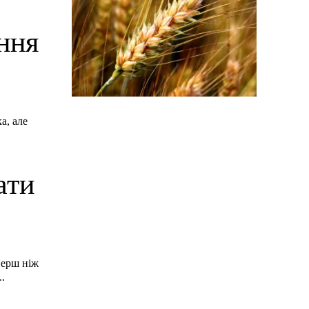
ння
а, але
.
ати
Перш ніж
..