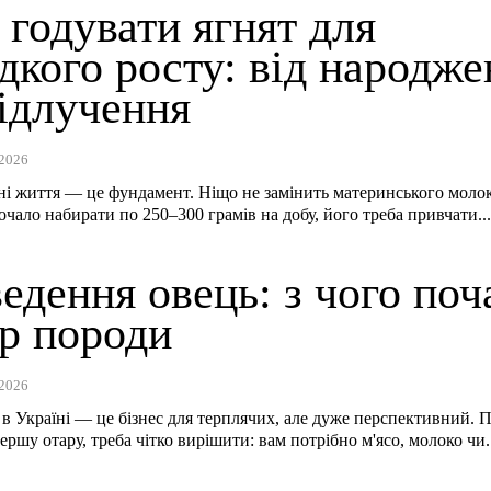
годувати ягнят для
дкого росту: від народже
відлучення
2026
і життя — це фундамент. Ніщо не замінить материнського молок
очало набирати по 250–300 грамів на добу, його треба привчати..
едення овець: з чого поч
ір породи
2026
 в Україні — це бізнес для терплячих, але дуже перспективний. 
ершу отару, треба чітко вирішити: вам потрібно м'ясо, молоко чи.