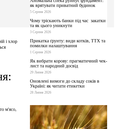
Аномальна спека руйнує фундамент:
як врятувати приватний будинок
5 Серпня 2026
Чому тріскають банки під час закатки
та як цього уникнути
3 Серпня 2026
Прикатка ґрунту: види котків, ТТХ та
ій і хлор
помилки налаштування
ься
1 Серпня 2026
Як вибрати корову: прагматичний чек-
лист та народний досвід
ня:
29 Липня 2026
Оновлені вимоги до складу соків в
Україні: як читати етикетки
28 Липня 2026
то м'ясо,