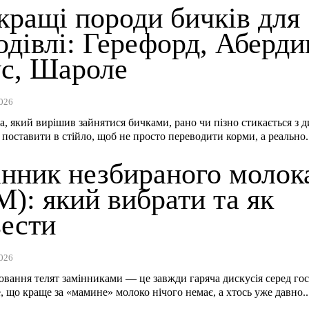
кращі породи бичків для
одівлі: Герефорд, Аберди
ус, Шароле
026
а, який вирішив зайнятися бичками, рано чи пізно стикається з 
 поставити в стійло, щоб не просто переводити корми, а реально.
інник незбираного молок
): який вибрати та як
вести
026
вання телят замінниками — це завжди гаряча дискусія серед гос
, що краще за «мамине» молоко нічого немає, а хтось уже давно..