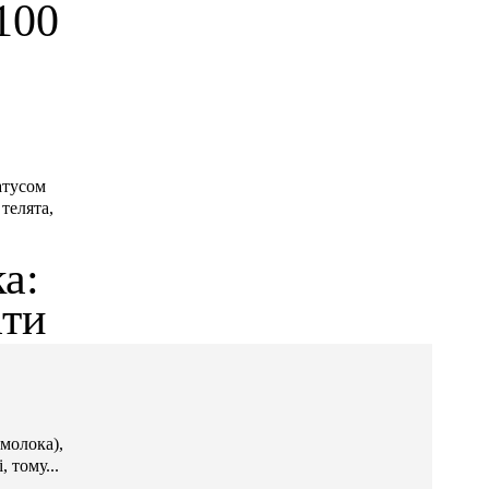
100
атусом
телята,
а:
ати
молока),
 тому...