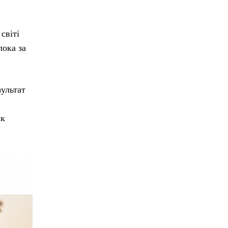
світі
лока за
зультат
як