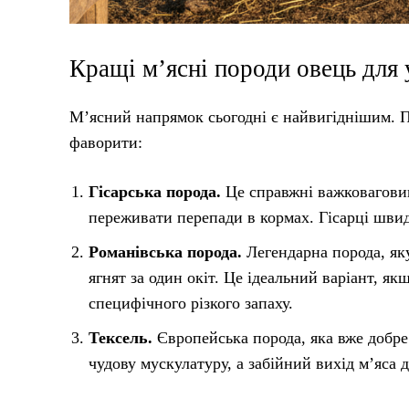
Кращі м’ясні породи овець для
М’ясний напрямок сьогодні є найвигіднішим. П
фаворити:
Гісарська порода.
Це справжні важковаговик
переживати перепади в кормах. Гісарці швидк
Романівська порода.
Легендарна порода, яку
ягнят за один окіт. Це ідеальний варіант, я
специфічного різкого запаху.
Тексель.
Європейська порода, яка вже добре 
чудову мускулатуру, а забійний вихід м’яса 