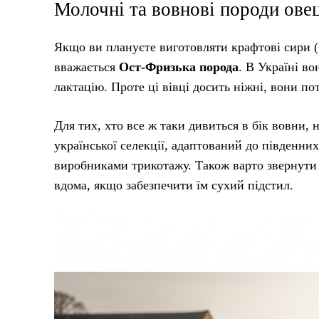
Молочні та вовнові породи ове
Якщо ви плануєте виготовляти крафтові сири (б
вважається
Ост-Фризька порода
. В Україні во
лактацію. Проте ці вівці досить ніжні, вони по
Для тих, хто все ж таки дивиться в бік вовни,
української селекції, адаптований до південни
виробниками трикотажу. Також варто звернути
вдома, якщо забезпечити їм сухий підстил.