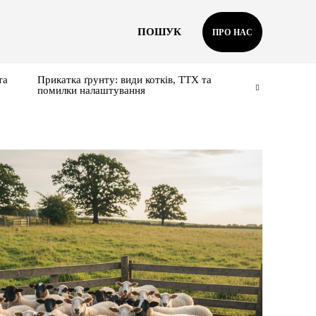
ПОШУК
ПРО НАС
та
Прикатка ґрунту: види котків, ТТХ та
помилки налаштування