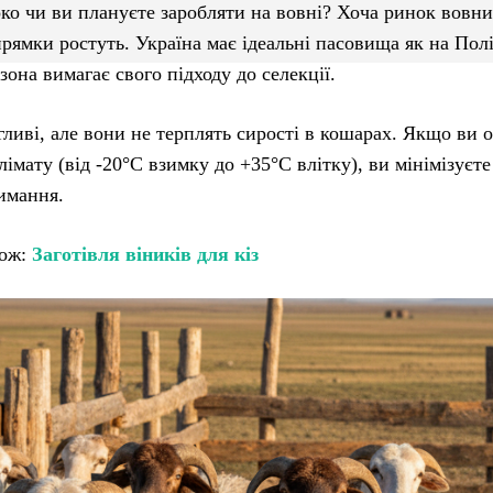
око чи ви плануєте заробляти на вовні? Хоча ринок вовни
рямки ростуть. Україна має ідеальні пасовища як на Полі
зона вимагає свого підходу до селекції.
ливі, але вони не терплять сирості в кошарах. Якщо ви 
імату (від -20°C взимку до +35°C влітку), ви мінімізуєте
римання.
кож:
Заготівля віників для кіз