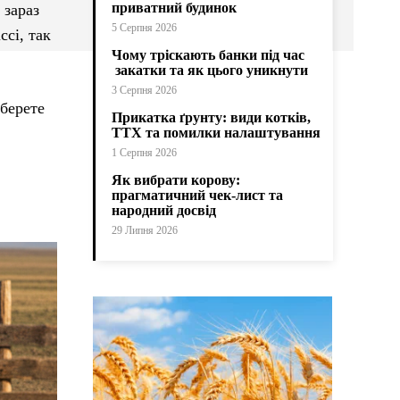
приватний будинок
 зараз
5 Серпня 2026
ссі, так
Чому тріскають банки під час
закатки та як цього уникнути
3 Серпня 2026
оберете
Прикатка ґрунту: види котків,
ТТХ та помилки налаштування
1 Серпня 2026
Як вибрати корову:
прагматичний чек-лист та
народний досвід
29 Липня 2026