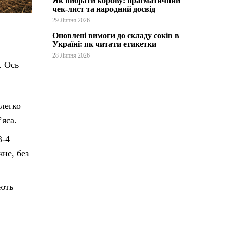
Як вибрати корову: прагматичний
чек-лист та народний досвід
29 Липня 2026
Оновлені вимоги до складу соків в
Україні: як читати етикетки
28 Липня 2026
. Ось
легко
’яса.
3-4
жне, без
ають