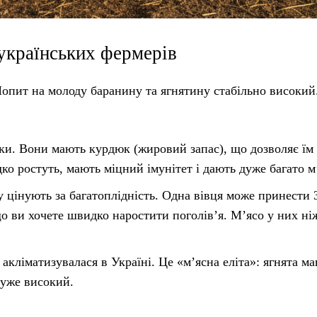
 українських фермерів
опит на молоду баранину та ягнятину стабільно високий
и. Вони мають курдюк (жировий запас), що дозволяє їм 
о ростуть, мають міцний імунітет і дають дуже багато м
 цінують за багатоплідність. Одна вівця може принести 
кщо ви хочете швидко наростити поголів’я. М’ясо у них ні
акліматизувалася в Україні. Це «м’ясна еліта»: ягнята м
дуже високий.