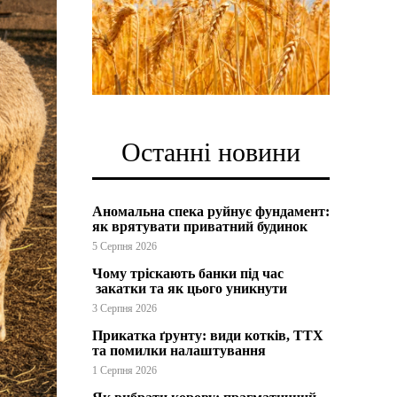
Останні новини
Аномальна спека руйнує фундамент:
як врятувати приватний будинок
5 Серпня 2026
Чому тріскають банки під час
закатки та як цього уникнути
3 Серпня 2026
Прикатка ґрунту: види котків, ТТХ
та помилки налаштування
1 Серпня 2026