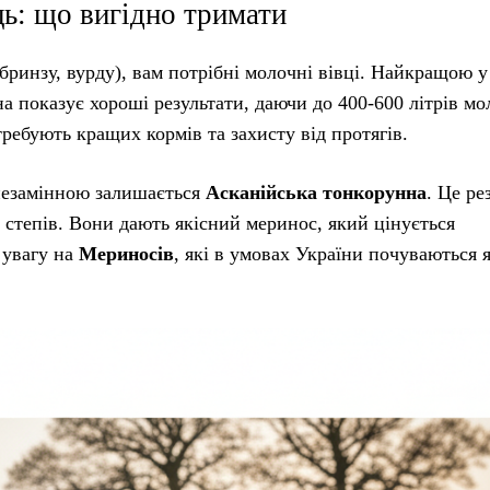
ць: що вигідно тримати
ринзу, вурду), вам потрібні молочні вівці. Найкращою у 
на показує хороші результати, даючи до 400-600 літрів мо
требують кращих кормів та захисту від протягів.
 незамінною залишається
Асканійська тонкорунна
. Це ре
х степів. Вони дають якісний меринос, який цінується
 увагу на
Мериносів
, які в умовах України почуваються 