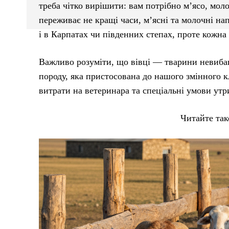
треба чітко вирішити: вам потрібно м’ясо, мол
переживає не кращі часи, м’ясні та молочні нап
і в Карпатах чи південних степах, проте кожна 
Важливо розуміти, що вівці — тварини невибаг
породу, яка пристосована до нашого змінного кл
витрати на ветеринара та спеціальні умови ут
Читайте та