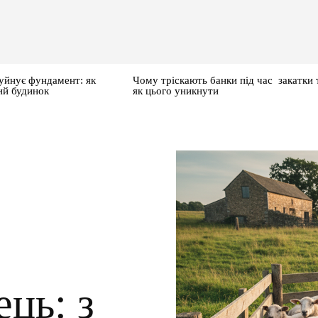
уйнує фундамент: як
Чому тріскають банки під час закатки 
ий будинок
як цього уникнути
ець: з