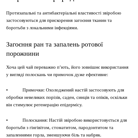
Протизапальні та антибактеріальні властивості звіробою
застосовуються для прискорення загоєння тканин та
боротьби з локальними інфекціями.
Загоєння ран та запалень ротової
порожнини
Хоча цей чай переважно п’ють, його зовнішнє використання
у вигляді полоскань чи примочок дуже ефективне:
• Примочки: Охолоджений настій застосовують для
обробки невеликих порізів, саден, синців та опіків, оскільки
він стимулює регенерацію епідермісу.
• Полоскання: Настій звіробою використовується для
боротьби з гінгівітом, стоматитом, пародонтитом та
запаленнями горла, зменшуючи біль та набряк.