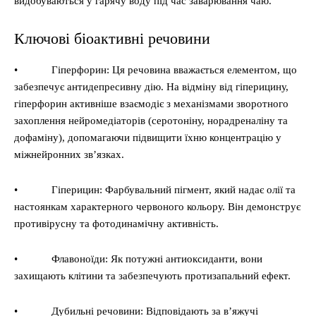
видобуваються у гарячу воду під час заварювання чаю.
Ключові біоактивні речовини
• Гіперфорин: Ця речовина вважається елементом, що
забезпечує антидепресивну дію. На відміну від гіперицину,
гіперфорин активніше взаємодіє з механізмами зворотного
захоплення нейромедіаторів (серотоніну, норадреналіну та
дофаміну), допомагаючи підвищити їхню концентрацію у
міжнейронних зв’язках.
• Гіперицин: Фарбувальний пігмент, який надає олії та
настоянкам характерного червоного кольору. Він демонструє
противірусну та фотодинамічну активність.
• Флавоноїди: Як потужні антиоксиданти, вони
захищають клітини та забезпечують протизапальний ефект.
• Дубильні речовини: Відповідають за в’яжучі