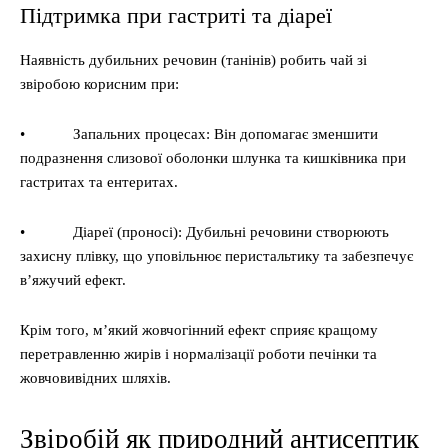
Підтримка при гастриті та діареї
Наявність дубильних речовин (танінів) робить чай зі
звіробою корисним при:
• Запальних процесах: Він допомагає зменшити
подразнення слизової оболонки шлунка та кишківника при
гастритах та ентеритах.
• Діареї (проносі): Дубильні речовини створюють
захисну плівку, що уповільнює перистальтику та забезпечує
в’яжучий ефект.
Крім того, м’який жовчогінний ефект сприяє кращому
перетравленню жирів і нормалізації роботи печінки та
жовчовивідних шляхів.
Звіробій як природний антисептик