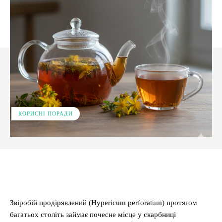
КОРИСНІ ПОРАДИ
Facebook
X
Pinterest
WhatsApp
Звіробій продірявлений (Hypericum perforatum) протягом
багатьох століть займає почесне місце у скарбниці