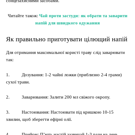
сонцезахисними засобами.
Читайте також:
Чай проти застуди: як обрати та заварити
напій для швидкого одужання
Як правильно приготувати цілющий напій
Для отримання максимальної користі траву слід заварювати
так:
1. Дозування: 1-2 чайні ложки (приблизно 2-4 грами)
сухої трави.
2. Заварювання: Залити 200 мл свіжого окропу.
3. Настоювання: Настоювати під кришкою 10-15
хвилин, щоб зберегти ефірні олії.
4. Прийом: П’ють настій зазвичай 1-3 рази на день,