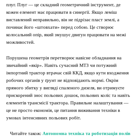
плуг. Плуг — це складний геометричний інструмент, де
кожен елемент має працювати в синергії. Якщо леміш
виставлений неправильно, він не підрізає пласт землі, а
починає його «штовхати» перед собою. Це створює
колосальний опір, який змушує двигун працювати на межі
можливостей.
Порушена геометрія перетворює навісне обладнання на
звичайний «якір». Навіть сучасний МТЗ чи потужний
імпортний трактор втрачає свій ККД, якщо кути входження
робочих органів у ґрунт не відповідають нормі. Окрім
прямого збитку у вигляді спаленого дизеля, ви отримуєте
прискорений знос польових дошок, польових коліс та навіть
елементів трансмісії трактора. Правильне налаштування —
це не просто економія, це питання виживання техніки в
умовах інтенсивних польових робіт.
Читайте також:
Автономна техніка та роботизація полів