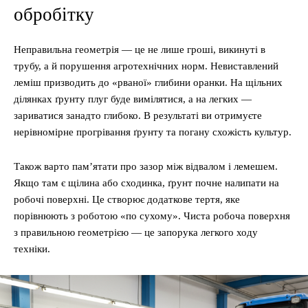
обробітку
Неправильна геометрія — це не лише гроші, викинуті в
трубу, а й порушення агротехнічних норм. Невиставлений
леміш призводить до «рваної» глибини оранки. На щільних
ділянках ґрунту плуг буде вимілятися, а на легких —
зариватися занадто глибоко. В результаті ви отримуєте
нерівномірне прогрівання ґрунту та погану схожість культур.
Також варто пам’ятати про зазор між відвалом і лемешем.
Якщо там є щілина або сходинка, ґрунт почне налипати на
робочі поверхні. Це створює додаткове тертя, яке
порівнюють з роботою «по сухому». Чиста робоча поверхня
з правильною геометрією — це запорука легкого ходу
техніки.