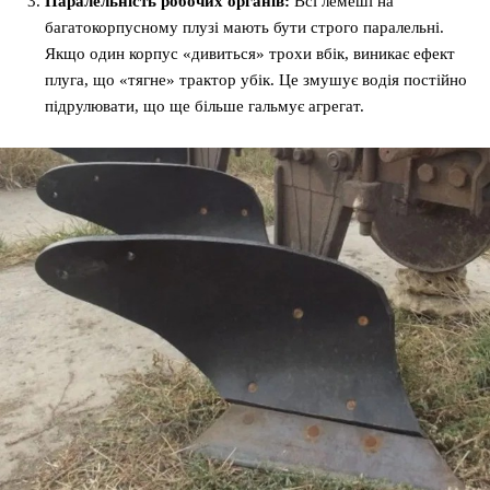
Паралельність робочих органів:
Всі лемеші на
багатокорпусному плузі мають бути строго паралельні.
Якщо один корпус «дивиться» трохи вбік, виникає ефект
плуга, що «тягне» трактор убік. Це змушує водія постійно
підрулювати, що ще більше гальмує агрегат.