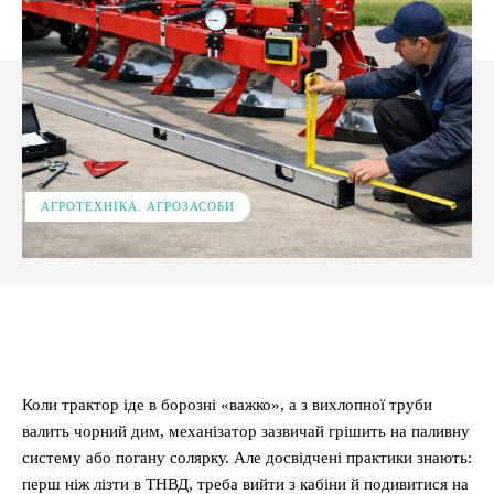
АГРОТЕХНІКА. АГРОЗАСОБИ
Facebook
X
Pinterest
WhatsApp
Коли трактор іде в борозні «важко», а з вихлопної труби
валить чорний дим, механізатор зазвичай грішить на паливну
систему або погану солярку. Але досвідчені практики знають:
перш ніж лізти в ТНВД, треба вийти з кабіни й подивитися на