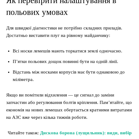
Як перевірити налаштування в
польових умовах
Для швидкої діагностики не потрібно складних приладів.
Достатньо виставити плуг на рівному майданчику:
Всі носки лемешів мають торкатися землі одночасно.
П’ятки польових дощок повинні бути на одній лінії.
Відстань між носками корпусів має бути однаковою до
міліметра.
Якщо ви помітили відхилення — це сигнал до заміни
запчастин або регулювання болтів кріплення. Пам’ятайте, що
економія на нових лемешах обертається кратними витратами
на АЗС вже через кілька тижнів роботи.
Читайте також:
Дискова борона (лущильник): види, вибір