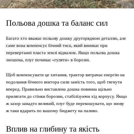
Польова дошка та баланс сил
Багато хто вважає польову дошку другорядною деталлю, але
саме вона компенсує бічний тиск, який виникає при
перевертанні пласта землі відвалом. Якщо польова дошка
зношена, плуг починає «гуляти» в борозні.
Щоб компенсувати це хитання, трактор витрачає енергію на
подолання бічного вектора сили замість того, щоб тягнути
вперед. Правильно виставлена дошка повинна щільно
прилягати до стінки борозни, стабілізуючи хід корпусу. Якщо
ж зазор занадто великий, плуг буде перекошувати, що знову
ж таки вдарить по вашому бюджету на паливо.
Вплив на глибину та якість