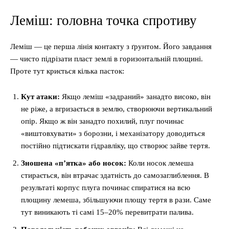
Леміш: головна точка спротиву
Леміш — це перша лінія контакту з ґрунтом. Його завдання
— чисто підрізати пласт землі в горизонтальній площині.
Проте тут криється кілька пасток:
Кут атаки:
Якщо леміш «задраний» занадто високо, він
не ріже, а вгризається в землю, створюючи вертикальний
опір. Якщо ж він занадто похилий, плуг починає
«виштовхувати» з борозни, і механізатору доводиться
постійно підтискати гідравліку, що створює зайве тертя.
Зношена «п’ятка» або носок:
Коли носок лемеша
стирається, він втрачає здатність до самозаглиблення. В
результаті корпус плуга починає спиратися на всю
площину лемеша, збільшуючи площу тертя в рази. Саме
тут виникають ті самі 15–20% перевитрати палива.