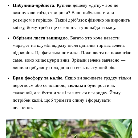
Цибулина-дрібнота.
Купили дешеву «дітку» або не
викопували гніздо три роки? Ваші цибулини стали
розміром з горішок. Такий дріб’язок фізично не виродить
квітку, йому треба ще сезон-два тупо наїдати масу.
Обрізали листя зашвидко.
Багато хто хоче навести
марафет на клумбі відразу після цвітіння і зрізає зелень
під корінь. Це фатальна помилка. Поки листя не пожовтіло
саме, воно качає цукри вниз. Зрізали зелень завчасно —
лишили цибулину голодною на весь наступний рік.
Брак фосфору та калію.
Якщо ви засипаєте грядку тільки
перегноєм або сечовиною,
тюльпан
буде рости як
скажений, але бутони так і загнуться в зародку. Йому
потрібен калій, щоб тримати спину і формувати
пелюстки.