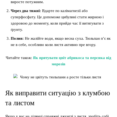
виросте потужним.
Через два тижні:
Вдарте по калімагнезії або
суперфосфату. Це допоможе цибулині стати жирною і
здоровою до моменту, коли прийде час її витягувати з
ґрунту.
Полив:
Не жалійте води, якщо весна суха. Тюльпан п’є як
не в себе, особливо коли листя активно пре вгору.
Читайте також:
Як врятувати цвіт абрикоса та персика від
морозів
Як виправити ситуацію з клумбою
та листом
Якщо у вас на ділянці справжні джунглі з листя, зробіть собі