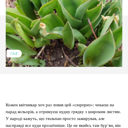
САД
Facebook
X
Pinterest
WhatsApp
Кожен квітникар хоч раз ловив цей «сюрприз»: чекаєш на
парад кольорів, а отримуєш нудну грядку з широким листям.
У народі кажуть, що тюльпан просто зажирував, але
насправді все куди прозаїчніше. Це не якийсь там бур’ян, він