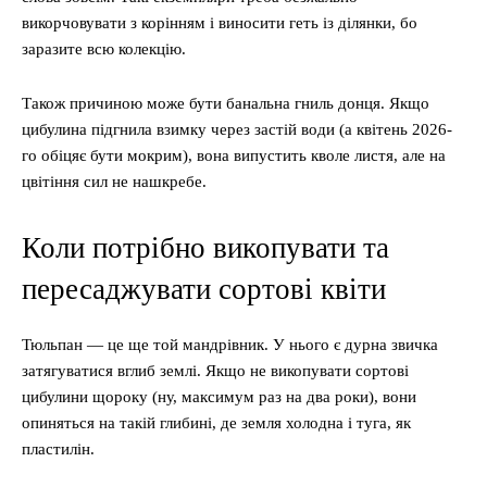
викорчовувати з корінням і виносити геть із ділянки, бо
заразите всю колекцію.
Також причиною може бути банальна гниль донця. Якщо
цибулина підгнила взимку через застій води (а квітень 2026-
го обіцяє бути мокрим), вона випустить кволе листя, але на
цвітіння сил не нашкребе.
Коли потрібно викопувати та
пересаджувати сортові квіти
Тюльпан — це ще той мандрівник. У нього є дурна звичка
затягуватися вглиб землі. Якщо не викопувати сортові
цибулини щороку (ну, максимум раз на два роки), вони
опиняться на такій глибині, де земля холодна і туга, як
пластилін.