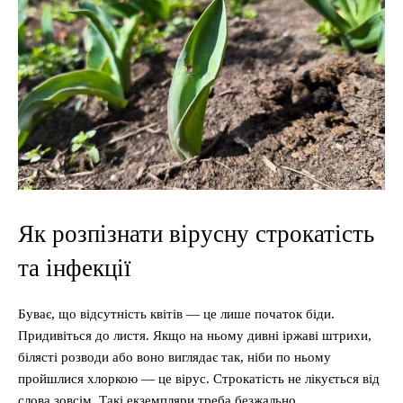
Як розпізнати вірусну строкатість
та інфекції
Буває, що відсутність квітів — це лише початок біди.
Придивіться до листя. Якщо на ньому дивні іржаві штрихи,
білясті розводи або воно виглядає так, ніби по ньому
пройшлися хлоркою — це вірус. Строкатість не лікується від
слова зовсім. Такі екземпляри треба безжально