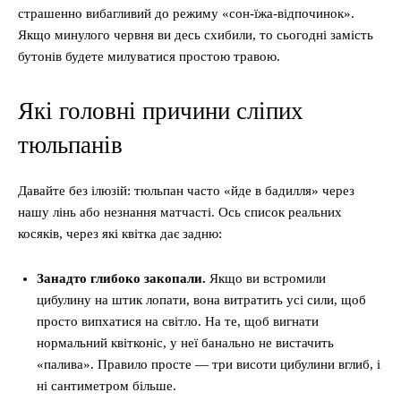
страшенно вибагливий до режиму «сон-їжа-відпочинок».
Якщо минулого червня ви десь схибили, то сьогодні замість
бутонів будете милуватися простою травою.
Які головні причини сліпих
тюльпанів
Давайте без ілюзій: тюльпан часто «йде в бадилля» через
нашу лінь або незнання матчасті. Ось список реальних
косяків, через які квітка дає задню:
Занадто глибоко закопали.
Якщо ви встромили
цибулину на штик лопати, вона витратить усі сили, щоб
просто випхатися на світло. На те, щоб вигнати
нормальний квітконіс, у неї банально не вистачить
«палива». Правило просте — три висоти цибулини вглиб, і
ні сантиметром більше.