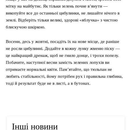
мітку на майбутнє. Як тільки зелень почне в’янути —
викопуйте все до останньої цибулинки, не лишайте нічого в
землі. Відберіть тільки великі, здорові «яблучка» з чистою
блискучою шкіркою.
Восени, десь у жовтні, посадіть їх на нове місце, де раніше
не росли цибулинні. Додайте в кожну лунку жменю піску —
це найкращий дренаж, щоб не гнило донце, і трохи попелу.
Побачите, наступної весни замість зелених лопухів ви
отримаєте нормальні квіти. Пам’ятайте, що тюльпан не
любить стабільності, йому потрібен рух і правильна глибина,
тоді й результат буде не в листі, а в бутонах.
Інші новини