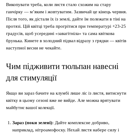
Викопувати треба, коли листя стало схожим на стару
ганчірку — м’яким і жовтуватим. Зазвичай це кінець червня.
Після того, як дістали їх із землі, дайте їм полежати в тіні на
протязі. Цій квітці треба прогрітися при температурі +23-25
градусів, щоб усередині «завагітніла» та сама квіткова
брунька. Кинете в холодний підвал відразу з грядки — квітів
наступної весни не чекайте.
Чим підживити тюльпан навесні
для стимуляції
Якщо ви зараз бачите на клумбі лише ліс із листя, витиснути
квітку в цьому сезоні вже не вийде. Але можна врятувати
майбутнє вашої колекції.
Зараз (поки зелені):
Дайте комплексне добриво,
наприклад, нітроамофоску. Нехай листя набере силу і