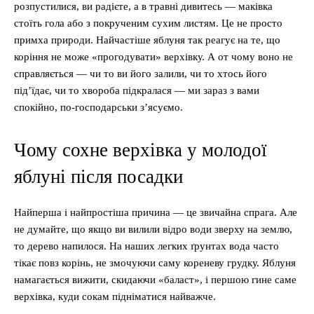
розпустилися, ви радієте, а в травні дивитесь — маківка
стоїть гола або з покрученим сухим листям. Це не просто
примха природи. Найчастіше яблуня так реагує на те, що
коріння не може «прогодувати» верхівку. А от чому воно не
справляється — чи то ви його залили, чи то хтось його
під’їдає, чи то хвороба підкралася — ми зараз з вами
спокійно, по-господарськи з’ясуємо.
Чому сохне верхівка у молодої
яблуні після посадки
Найперша і найпростіша причина — це звичайна спрага. Але
не думайте, що якщо ви вилили відро води зверху на землю,
то дерево напилося. На наших легких ґрунтах вода часто
тікає повз корінь, не змочуючи саму кореневу грудку. Яблуня
намагається вижити, скидаючи «баласт», і першою гине саме
верхівка, куди сокам підніматися найважче.