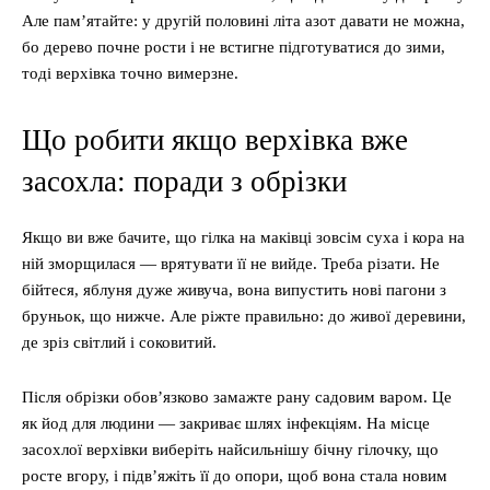
Але пам’ятайте: у другій половині літа азот давати не можна,
бо дерево почне рости і не встигне підготуватися до зими,
тоді верхівка точно вимерзне.
Що робити якщо верхівка вже
засохла: поради з обрізки
Якщо ви вже бачите, що гілка на маківці зовсім суха і кора на
ній зморщилася — врятувати її не вийде. Треба різати. Не
бійтеся, яблуня дуже живуча, вона випустить нові пагони з
бруньок, що нижче. Але ріжте правильно: до живої деревини,
де зріз світлий і соковитий.
Після обрізки обов’язково замажте рану садовим варом. Це
як йод для людини — закриває шлях інфекціям. На місце
засохлої верхівки виберіть найсильнішу бічну гілочку, що
росте вгору, і підв’яжіть її до опори, щоб вона стала новим