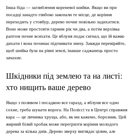
Інша біда — заглиблення кореневої шийки. Якщо ви при
посадці занадто глибоко закопали те місце, де коріння
переходить у стовбур, дерево почне повільно задихатися.
Воно може простояти гарним рік чи два, а потім верхівка
раптом почне всихати. Це яблуня подає сигнал, що їй важко
дихати і вона починає підгнивати знизу. Завжди перевіряйте,
щоб шийка була на рівні землі, інакше саджанець просто
зачахне.
Шкідники під землею та на листі:
хто нищить ваше дерево
Якщо з поливом і посадкою все гаразд, а яблуня все одно
сохне, треба шукати ворога. На Поліссі та в Центрі справжня
кара — це личинка хруща, або, як ми кажемо, борозник. Цей
жирний білий хробак може перегризти коріння молодого
дерева за кілька днів. Дерево зверху виглядає цілим, але