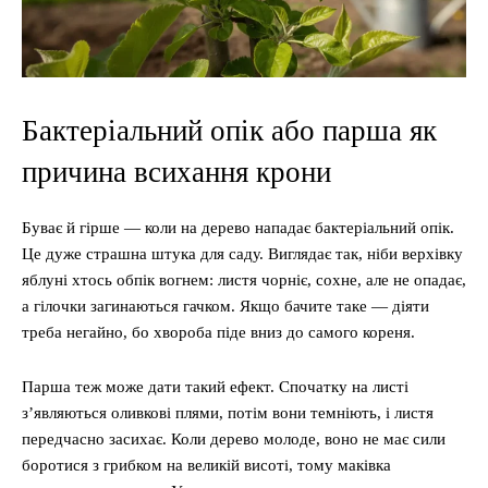
Бактеріальний опік або парша як
причина всихання крони
Буває й гірше — коли на дерево нападає бактеріальний опік.
Це дуже страшна штука для саду. Виглядає так, ніби верхівку
яблуні хтось обпік вогнем: листя чорніє, сохне, але не опадає,
а гілочки загинаються гачком. Якщо бачите таке — діяти
треба негайно, бо хвороба піде вниз до самого кореня.
Парша теж може дати такий ефект. Спочатку на листі
з’являються оливкові плями, потім вони темніють, і листя
передчасно засихає. Коли дерево молоде, воно не має сили
боротися з грибком на великій висоті, тому маківка