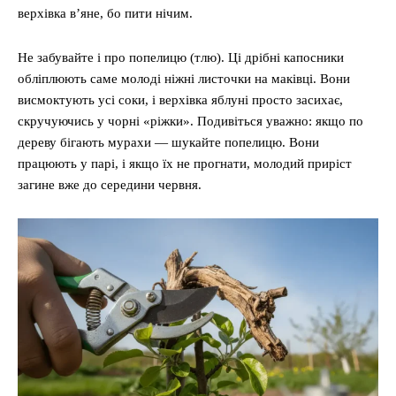
верхівка в’яне, бо пити нічим.
Не забувайте і про попелицю (тлю). Ці дрібні капосники
обліплюють саме молоді ніжні листочки на маківці. Вони
висмоктують усі соки, і верхівка яблуні просто засихає,
скручуючись у чорні «ріжки». Подивіться уважно: якщо по
дереву бігають мурахи — шукайте попелицю. Вони
працюють у парі, і якщо їх не прогнати, молодий приріст
загине вже до середини червня.