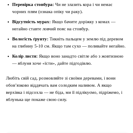
Перевірка стовбура:
Чи не злазить кора і чи немає
чорних плям (ознака опіку чи раку).
Відсутність мурах:
Якщо бачите доріжку з комах —
негайно ставте ловчий пояс на стовбур.
Вологість ґрунту:
Тикніть пальцем у землю під деревом
на глибину 5-10 см. Якщо там сухо — поливайте негайно.
Колір листя:
Якщо воно занадто світле або з жовтизною
— яблуня хоче «їсти», дайте підгодівлю.
Любіть свій сад, розмовляйте зі своїми деревами, і вони
обов’язково віддячать вам солодким наливом. А якщо
верхівка і підсохла — не біда, ми її підлікуємо, підріжемо, і
яблунька ще покаже свою силу.