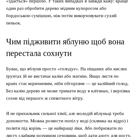
«здається» першою. У таких випадках я завжди кажу: краще
один раз обробити дерево мідним купоросом або
бордоською сумішшю, ніж потім викорчовувати сухий
пеньок.
Чим підживити яблуню щоб вона
перестала сохнути
Буває, що яблуня просто «голодує». На піщаних або кислих
ґрунтах їй не вистачає калію або магнію. Якщо листя по
краях стає коричневим, ніби обгорілим — це калійний голод.
Без калію дерево не може тримати воду в клітинах, і верхівка
сохне від першого ж спекотного вітру.
Я не прихильник сильної хімії, але молодій яблуньці треба
допомогти. Можна розвести попіл у воді (склянка на відро) і
полити під корінь — це найкращі ліки. Або побризкати по
листу слабким розчином сечовини, щоб дати азоту для росту.