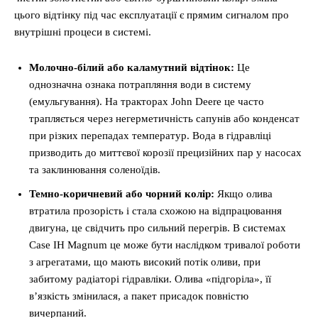
цього відтінку під час експлуатації є прямим сигналом про
внутрішні процеси в системі.
Молочно-білий або каламутний відтінок:
Це
однозначна ознака потрапляння води в систему
(емульгування). На тракторах John Deere це часто
трапляється через негерметичність сапунів або конденсат
при різких перепадах температур. Вода в гідравліці
призводить до миттєвої корозії прецизійних пар у насосах
та заклинювання соленоїдів.
Темно-коричневий або чорний колір:
Якщо олива
втратила прозорість і стала схожою на відпрацювання
двигуна, це свідчить про сильний перегрів. В системах
Case IH Magnum це може бути наслідком тривалої роботи
з агрегатами, що мають високий потік оливи, при
забитому радіаторі гідравліки. Олива «підгоріла», її
в’язкість змінилася, а пакет присадок повністю
вичерпаний.