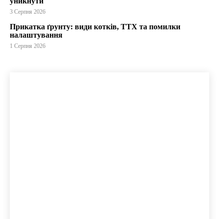
уникнути
3 Серпня 2026
Прикатка ґрунту: види котків, ТТХ та помилки
налаштування
1 Серпня 2026