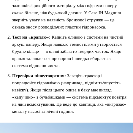
залишків фрикційного матеріалу між гофрами паперу
скаже більше, ніж будь-який датчик. У Case IH Magnum
зверніть увагу на наявність бронзової стружки — це
ознака зносу розподільчих пластин гідронасоса.
Тест на «краплю»:
Капніть оливою з системи на чистий
аркуш паперу. Якщо навколо темної плями утворюється
брудне кільце — в оливі забагато твердих часток. Якщо
крапля залишається прозорою і швидко вбирається —
система відносно чиста.
Перевірка піноутворення:
Заведіть трактор і
попрацюйте гідравлікою (наприклад, підніміть/опустіть
навіску). Якщо після цього олива в баку має вигляд
«капучино» з бульбашками — система підсмоктує повітря
на лінії всмоктування. Це веде до кавітації, яка «вигризає»
метал у насосі за лічені години.