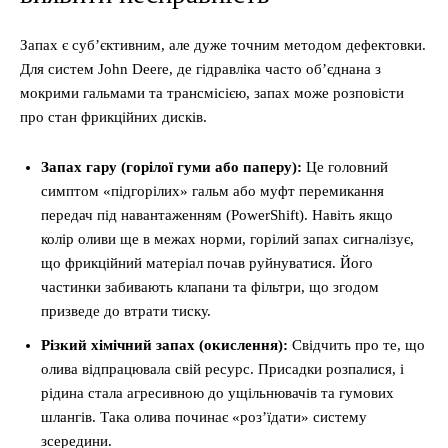
Запах є суб’єктивним, але дуже точним методом дефектовки.
Для систем John Deere, де гідравліка часто об’єднана з
мокрими гальмами та трансмісією, запах може розповісти
про стан фрикційних дисків.
Запах гару (горілої гуми або паперу):
Це головний
симптом «підгорілих» гальм або муфт перемикання
передач під навантаженням (PowerShift). Навіть якщо
колір оливи ще в межах норми, горілий запах сигналізує,
що фрикційний матеріал почав руйнуватися. Його
частинки забивають клапани та фільтри, що згодом
призведе до втрати тиску.
Різкий хімічний запах (окислення):
Свідчить про те, що
олива відпрацювала свій ресурс. Присадки розпалися, і
рідина стала агресивною до ущільнювачів та гумових
шлангів. Така олива починає «роз’їдати» систему
зсередини.