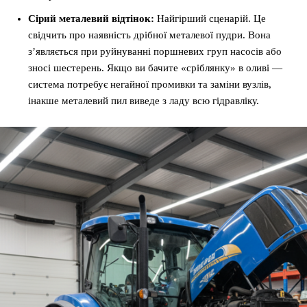
Сірий металевий відтінок:
Найгірший сценарій. Це
свідчить про наявність дрібної металевої пудри. Вона
з’являється при руйнуванні поршневих груп насосів або
зносі шестерень. Якщо ви бачите «сріблянку» в оливі —
система потребує негайної промивки та заміни вузлів,
інакше металевий пил виведе з ладу всю гідравліку.