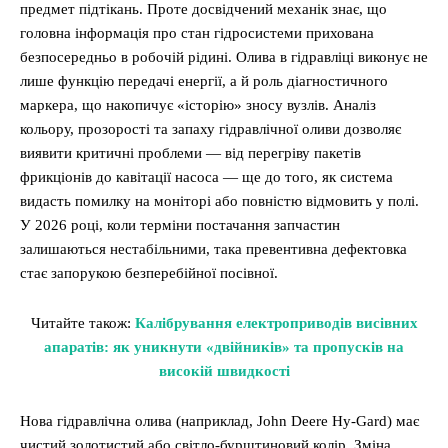
предмет підтікань. Проте досвідчений механік знає, що
головна інформація про стан гідросистеми прихована
безпосередньо в робочій рідині. Олива в гідравліці виконує не
лише функцію передачі енергії, а й роль діагностичного
маркера, що накопичує «історію» зносу вузлів. Аналіз
кольору, прозорості та запаху гідравлічної оливи дозволяє
виявити критичні проблеми — від перегріву пакетів
фрикціонів до кавітації насоса — ще до того, як система
видасть помилку на моніторі або повністю відмовить у полі.
У 2026 році, коли терміни постачання запчастин
залишаються нестабільними, така превентивна дефектовка
стає запорукою безперебійної посівної.
Читайте також:
Калібрування електроприводів висівних
апаратів: як уникнути «двійників» та пропусків на
високій швидкості
Нова гідравлічна олива (наприклад, John Deere Hy-Gard) має
чистий золотистий або світло-бурштиновий колір. Зміна