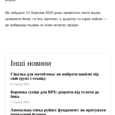
Не забудьте 22 березня 2026 року привітати свого водія,
залишити йому «п’ять зірочок» у додатку та гарні чайові —
це найкраща подяка за їхню нелегку працю.
Інші новини
Сівалка для мотоблока: як вибрати навісне під
свій ґрунт і техніку
8 Серпня 2026
Кормова суміш для ВРХ: рецепти від теляти до
бика
7 Серпня 2026
Аномальна спека руйнує фундамент: як врятувати
приватний будинок