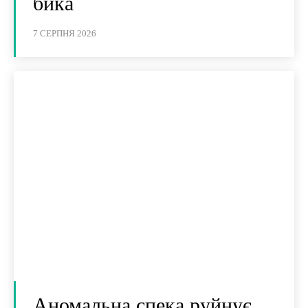
бика
7 СЕРПНЯ 2026
Аномальна спека руйнує