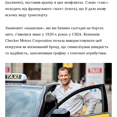
(taximeter), поставив крапку в цих конфліктах. Слово «такс»
походить від французького «taxe» (плата), що й дало назву
всьому виду транспорту.
Знамениті «шашечки», які ми бачимо сьогодні на бортах
авто, з’явилися лише у 1920-х роках у США. Компанія
Checker Motors Corporation почала використовувати цей
візерунок як впізнаваний бренд, що символізував швидкість
та надійність, запозичивши графіку з гоночної атрибутики.