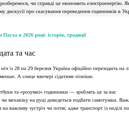
 розберемося, чи справді це економить електроенергію. Я
ому дискусії про скасування переведення годинників в Ук
 Пасха в 2026 році: історія, традиції
дата та час
 ніч із 28 на 29 березня Україна офіційно переходить на л
 менше. А сонце ввечері сідатиме пізніше.
тбуки та «розумні» годинники — зроблять це за вас
и чи механіку на руці доведеться подбати самотужки. Ва
 на важливу зустріч чи потяг, адже транспорт із неділі п