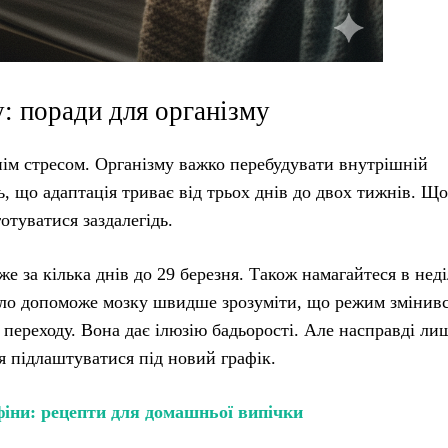
: поради для організму
жнім стресом. Організму важко перебудувати внутрішній
ь, що адаптація триває від трьох днів до двох тижнів. Що
отуватися заздалегідь.
е за кілька днів до 29 березня. Також намагайтеся в нед
ітло допоможе мозку швидше зрозуміти, що режим змінивс
я переходу. Вона дає ілюзію бадьорості. Але насправді ли
ся підлаштуватися під новий графік.
іни: рецепти для домашньої випічки