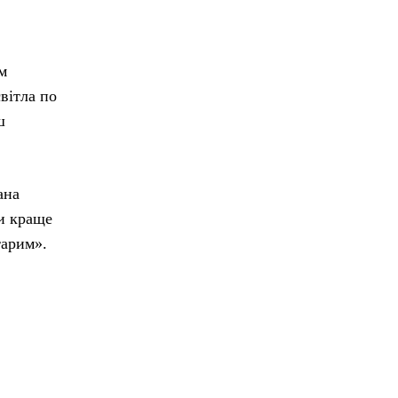
м
вітла по
ш
ана
ли краще
тарим».