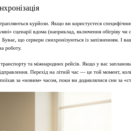
нхронізація
ді трапляються курйози. Якщо ви користуєтеся специфічни
мні» сценарії вдома (наприклад, включення обігріву чи с
. Буває, що сервери синхронізуються із запізненням. І ва
а роботу.
 транспорту та міжнародних рейсів. Якщо у вас запланов
відправлення. Перехід на літній час — це той момент, ко
 поїхав за «новим» часом, поки ви додивлялися сни за «с