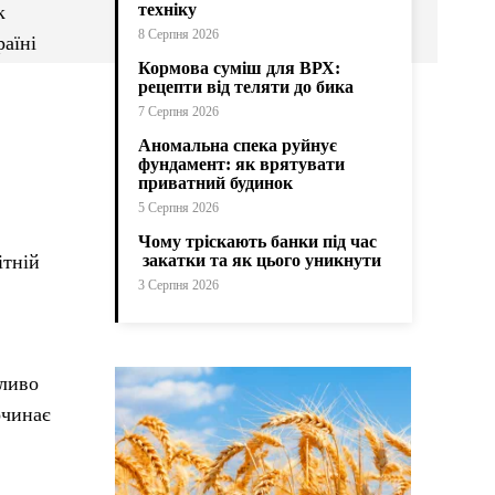
техніку
к
8 Серпня 2026
раїні
Кормова суміш для ВРХ:
рецепти від теляти до бика
7 Серпня 2026
Аномальна спека руйнує
фундамент: як врятувати
приватний будинок
5 Серпня 2026
Чому тріскають банки під час
ітній
закатки та як цього уникнути
3 Серпня 2026
жливо
очинає