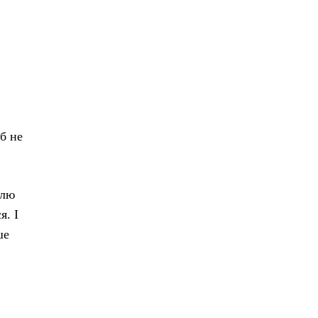
б не
ілю
я. І
ше