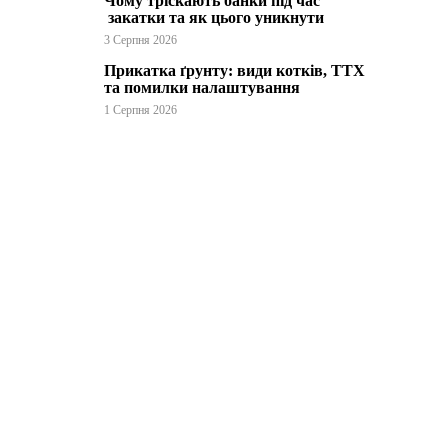
Чому тріскають банки під час
закатки та як цього уникнути
3 Серпня 2026
Прикатка ґрунту: види котків, ТТХ
та помилки налаштування
1 Серпня 2026