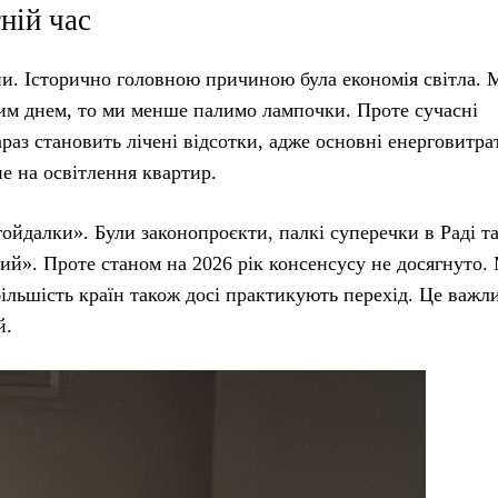
ній час
и. Історично головною причиною була економія світла. 
овим днем, то ми менше палимо лампочки. Проте сучасні
раз становить лічені відсотки, адже основні енерговитра
не на освітлення квартир.
гойдалки». Були законопроєкти, палкі суперечки в Раді т
ий». Проте станом на 2026 рік консенсусу не досягнуто.
ільшість країн також досі практикують перехід. Це важл
й.