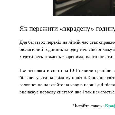
Як пережити «вкрадену» годину
Для багатьох перехід на літній час стає справ
біологічний годинник за одну ніч. Лікарі кажут
ходити весь тиждень «вареним», варто почати г
Почніть лягати спати на 10-15 хвилин раніше вж
більше гуляти на свіжому повітрі. Сонячне св
головне: не налягайте на каву в перші дні післ
виснажує нервову систему, яка і так намагаєть
Читайте також:
Краф