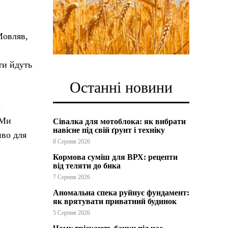
Мовляв,
ти йдуть
Останні новини
а
 Ми
Сівалка для мотоблока: як вибрати
навісне під свій ґрунт і техніку
иво для
8 Серпня 2026
Кормова суміш для ВРХ: рецепти
від теляти до бика
7 Серпня 2026
Аномальна спека руйнує фундамент:
як врятувати приватний будинок
5 Серпня 2026